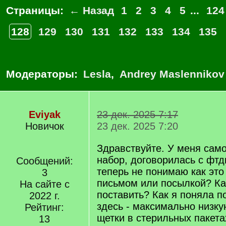
Страницы:
← Назад
1
2
3
4
5
...
124
128
129
130
131
132
133
134
135
Модераторы:
Lesla
,
Andrey Maslennikov
Eviyak
23 дек. 2025 7:17
Новичок
23 дек. 2025 7:20
Здравствуйте. У меня сам
набор, договорилась с фтд
Сообщений:
теперь не понимаю как это 
3
письмом или посылкой? Ка
На сайте с
поставить? Как я поняла 
2022 г.
здесь - максимально низку
Рейтинг:
щетки в стерильных пакета
13