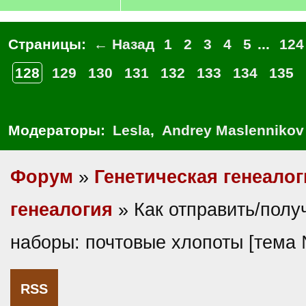
Страницы:
← Назад
1
2
3
4
5
...
124
128
129
130
131
132
133
134
135
Модераторы:
Lesla
,
Andrey Maslennikov
Форум
»
Генетическая генеалог
генеалогия
» Как отправить/полу
наборы: почтовые хлопоты [тема
RSS