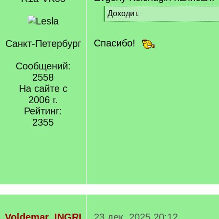
[
Доходит.
q
[
]
/
q
Спасибо!
Санкт-Петербург
]
Сообщений:
2558
На сайте с
2006 г.
Рейтинг:
2355
Voldemar_INGRI
23 дек. 2025 20:12