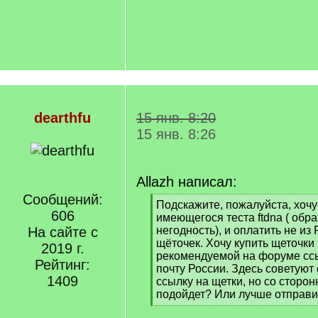
dearthfu
15 янв. 8:20
15 янв. 8:26
Allazh написал:
Сообщений:
[
Подскажите, пожалуйста, хочу
606
q
имеющегося теста ftdna ( обр
]
На сайте с
негодность), и оплатить не из
щёточек. Хочу купить щеточки 
2019 г.
рекомендуемой на форуме ссы
Рейтинг:
почту России. Здесь советуют
1409
ссылку на щетки, но со сторон
подойдет? Или лучше отправи
[