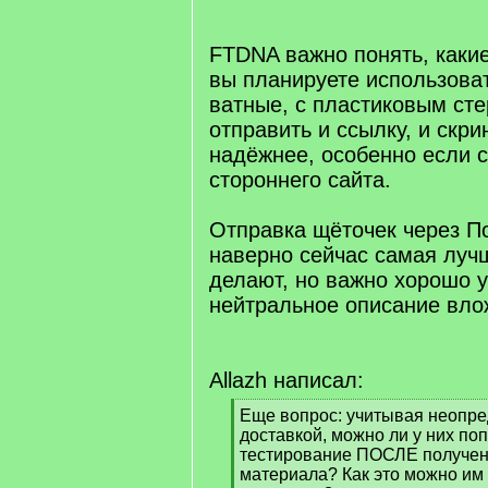
/
q
]
FTDNA важно понять, каки
вы планируете использоват
ватные, с пластиковым ст
отправить и ссылку, и скр
надёжнее, особенно если 
стороннего сайта.
Отправка щёточек через П
наверно сейчас самая лучш
делают, но важно хорошо у
нейтральное описание вло
Allazh написал:
[
Еще вопрос: учитывая неопре
q
доставкой, можно ли у них по
]
тестирование ПОСЛЕ получени
материала? Как это можно им