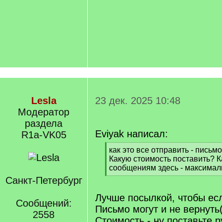
Lesla
23 дек. 2025 10:48
Модератор
раздела
Eviyak написал:
R1a-VK05
[
как это все отправить - пись
q
Какую стоимость поставить? К
]
сообщениям здесь - максимал
[
Санкт-Петербург
/
q
Лучше посылкой, чтобы есл
Сообщений:
]
Письмо могут и не вернуть
2558
Стоимость - ну поставьте р