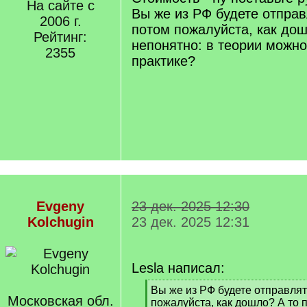
На сайте с
Вы же из РФ будете отпра
2006 г.
потом пожалуйста, как дош
Рейтинг:
непонятно: в теории можно,
2355
практике?
Evgeny
23 дек. 2025 12:30
Kolchugin
23 дек. 2025 12:31
Lesla написал:
[
Вы же из РФ будете отправля
Московская обл.
q
пожалуйста, как дошло? А то 