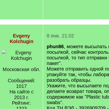
Evgeny
8 янв. 21:02
Kolchugin
phun86
, можете высылать
посылкой, сейчас контроль
посылкой, то тип отправки
пакет".
Можете отправить одной п
Московская обл.
упакуйте так, чтобы лабор
разобрать образцы.
Сообщений:
Укажите, что высылаете п
1017
делаете возврат товара, о
На сайте с
содержимое как "Plastic tube
2013 г.
swabs".
Рейтинг:
Код ТН ВЭД - 3926909709 
1323