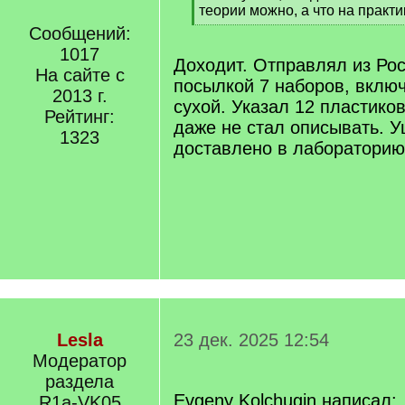
]
теории можно, а что на практи
[
Сообщений:
/
1017
q
Доходит. Отправлял из Ро
На сайте с
]
посылкой 7 наборов, включ
2013 г.
сухой. Указал 12 пластиков
Рейтинг:
даже не стал описывать. У
1323
доставлено в лабораторию
Lesla
23 дек. 2025 12:54
Модератор
раздела
Evgeny Kolchugin написал:
R1a-VK05