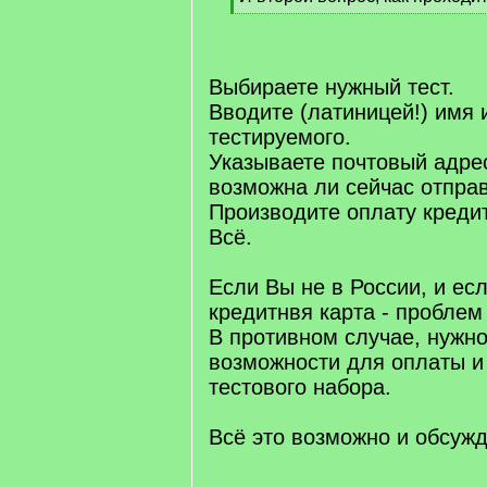
q
[
]
/
q
]
Выбираете нужный тест.
Вводите (латиницей!) имя
тестируемого.
Указываете почтовый адрес
возможна ли сейчас отправ
Производите оплату кредит
Всё.
Если Вы не в России, и ес
кредитнвя карта - проблем 
В противном случае, нужно
возможности для оплаты и
тестового набора.
Всё это возможно и обсуж