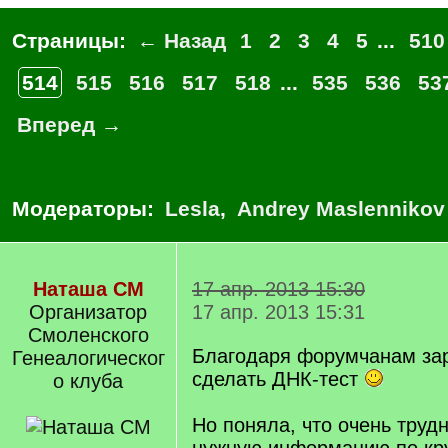
Страницы:
← Назад
1
2
3
4
5
...
510
514
515
516
517
518
...
535
536
53
Вперед →
Модераторы:
Lesla
,
Andrey Maslennikov
Наташа СМ
17 апр. 2013 15:30
Организатор
17 апр. 2013 15:31
Смоленского
Благодаря форумчанам за
Генеалогическог
сделать ДНК-тест
о клуба
Но поняла, что очень труд