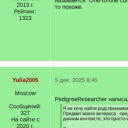
называется "One-to-one com
2013 г.
то похоже.
Рейтинг:
1323
Yulia2005
5 дек. 2025 8:45
Moscow
PedigreeResearcher написа
Сообщений:
[
Я не хочу найти родственнико
327
q
Предмет моего интереса - пре
]
На сайте с
данном контексте, это просто 
2020 г.