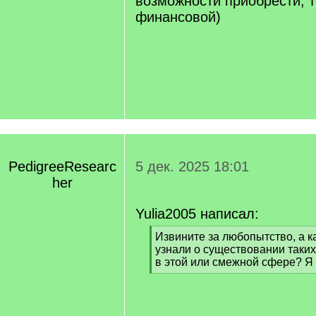
возможности приобрести, т
финансовой)
PedigreeResearc
5 дек. 2025 18:01
her
Yulia2005 написал:
[
Извините за любопытство, а ка
q
узнали о существовании таких
]
в этой или смежной сфере? Я 
[
/
q
]