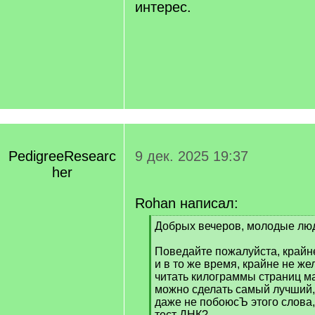
интерес.
PedigreeResearc
9 дек. 2025 19:37
her
Rohan написал:
[
Добрых вечеров, молодые люд
q
]
Поведайте пожалуйста, крайн
и в то же время, крайне не ж
читать килограммы страниц мал
можно сделать самый лучший,
даже не побоюсЪ этого сл
тест ДНК?