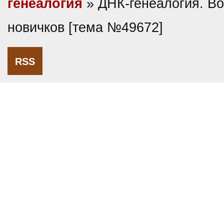
генеалогия
» ДНК-генеалогия. В
новичков [тема №49672]
RSS