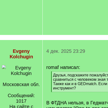
Evgeny
4 дек. 2025 23:29
Kolchugin
romaf написал:
[
Друзья, подскажите пожалуйс
q
сравниться с человеком зная 
]
Московская обл.
Также как и в GEDmatch. Если 
инструмент?
[
Сообщений:
/
1017
q
В ФТДНА нельзя, в Гедмат
]
На сайте с