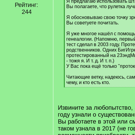
Я предлагаю использовать шт
Рейтинг:
Вы полагаете, что рулетка луч
244
Я обосновываю свою точку зр
Вы советуете почитать.
Я уже многое нашёл с помощь
генеалогии. (Напомню, первый
тест сделал в 2003 году. Прот
родственников. Одних БигИгр
протестированный на 23эндМ
- тожя я. И т. д. И т. п.)
У Вас пока ещё только "прото
Читающие ветку, надеюсь, сам
чему, и кто есть кто.
[
/
q
]
Извините за любопытство, 
году узнали о существован
Вы работаете в этой или 
таком узнала в 2017 (не г