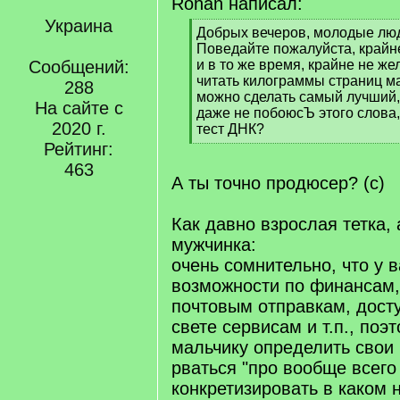
Rohan написал:
Украина
[
Добрых вечеров, молодые люд
q
Поведайте пожалуйста, крайн
]
Сообщений:
и в то же время, крайне не ж
читать килограммы страниц мал
288
можно сделать самый лучший,
На сайте с
даже не побоюсЪ этого сл
2020 г.
тест ДНК?
[
Рейтинг:
/
463
q
А ты точно продюсер? (с)
]
Как давно взрослая тетка,
мужчинка:
очень сомнительно, что у 
возможности по финансам,
почтовым отправкам, дост
свете сервисам и т.п., поэ
мальчику определить свои
рваться "про вообще всего
конкретизировать в каком 