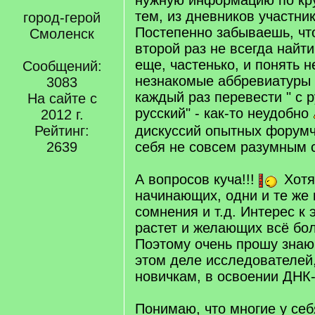
нужную информацию по кр
тем, из дневников участник
город-герой
Постепенно забываешь, что
Смоленск
второй раз не всегда найти
еще, частенько, и понять 
Сообщений:
незнакомые аббревиатуры и
3083
каждый раз перевести " с р
На сайте с
русский" - как-то неудобно
2012 г.
Рейтинг:
дискуссий опытных форумч
2639
себя не совсем разумным 
А вопросов куча!!!
Хотя,
начинающих, одни и те же
сомнения и т.д. Интерес к 
растет и желающих всё бо
Поэтому очень прошу знаю
этом деле исследователей
новичкам, в освоении ДНК
Понимаю, что многие у се