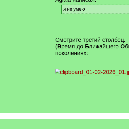
[
я не умею
q
[
]
/
q
]
Смотрите третий столбец.
(
В
ремя до
Б
лижайшего
О
б
поколениях: