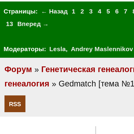
Страницы:
← Назад
1
2
3
4
5
6
7
13
Вперед →
Модераторы:
Lesla
,
Andrey Maslennikov
Форум
»
Генетическая генеалог
генеалогия
» Gedmatch [тема №1
RSS