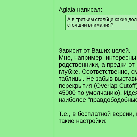
Aglaia написал:
[
А в третьем столбце какие до
q
стоящии внимания?
]
[
/
q
]
Зависит от Ваших целей.
Мне, например, интересны
родственники, а предки от
глубже. Соответственно, с
таблицы. Не забыв выстави
перекрытия (Overlap Cutoff
45000 по умолчанию). Идея
наиболее "правдободобные
Т.е., в бесплатной версии,
такие настройки: