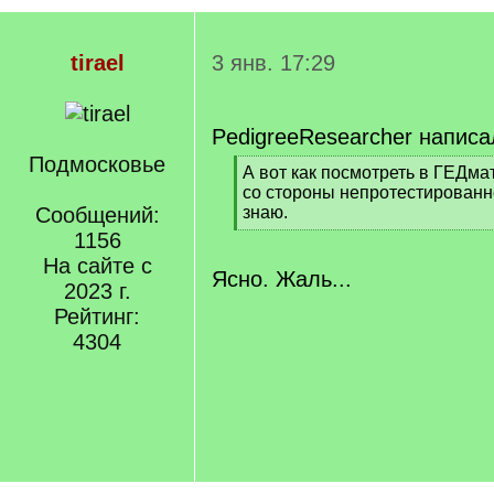
tirael
3 янв. 17:29
PedigreeResearcher написа
Подмосковье
[
А вот как посмотреть в ГЕДма
q
со стороны непротестированно
]
Сообщений:
знаю.
[
1156
/
На сайте с
q
Ясно. Жаль...
2023 г.
]
Рейтинг:
4304