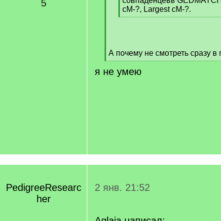
совпаденцевв GEDMATCH : 
5
cM-?, Largest cM-?.
[
/
q
]
А почему не смотреть сразу в
[
я не умею
/
q
]
PedigreeResearc
2 янв. 21:52
her
Aglaia написал: