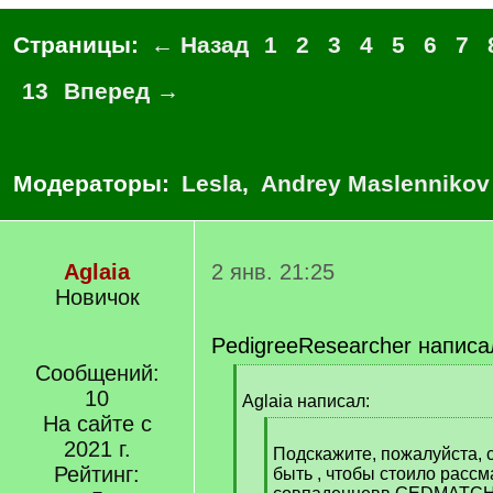
Страницы:
← Назад
1
2
3
4
5
6
7
13
Вперед →
Модераторы:
Lesla
,
Andrey Maslennikov
Aglaia
2 янв. 21:25
Новичок
PedigreeResearcher написа
Сообщений:
[
10
q
Aglaia написал:
]
На сайте с
[
2021 г.
q
Подскажите, пожалуйста, 
Рейтинг:
]
быть , чтобы стоило рассм