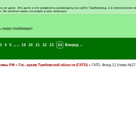
та не дали. Это дело и его реквизиты размещены на сайте Тамбовград, а в электронном пе
. Не понятно какое сословие в нем записано.
 скоро опубликуют.
3
4
5
... ...
19
20
21
22
23
24
Вперед →
хивы РФ
»
Гос. архив Тамбовской области (ГАТО)
» ГАТО. Фонд 12 [тема №27