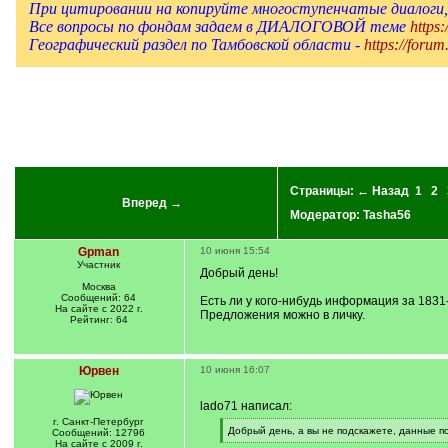
При цитировании на копируйте многоступенчатые диалоги, 
Все вопросы по фондам задаем в ДИАЛОГОВОЙ теме
https
Географический раздел по Тамбовской области -
https://forum
Страницы:
← Назад
1
2
Вперед →
Модератор:
Tasha56
Gpman
10 июня 15:54
Участник
Добрый день!
Москва
Сообщений: 64
Есть ли у кого-нибудь информация за 1831
На сайте с 2022 г.
Предложения можно в личку.
Рейтинг: 64
Юрвен
10 июня 16:07
lado71 написал:
г. Санкт-Петербург
[
Добрый день, а вы не подскажете, данные п
Сообщений: 12796
q
[
На сайте с 2009 г.