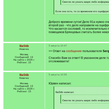
q
Смогли ли узнать какую либо информа
]
[
/
q
Если оно есть, то со временем его оцифруют
]
[
/
q
Доброго времени суток! Дело 91а нужно оч
]
второй раз - что дело направили на оцифро
Что касается сословий, то исключительно 
помещиков Брянцевых считать более некого.
IliaStib
5 августа 10:47
Новичок
>> Ответ на
сообщение
пользователя
Ser
Москва
Сообщений: 13
Спасибо Вам за ответ! В указанном деле т
На сайте с 2026 г.
отслеживаете!
Рейтинг: 15
IliaStib
5 августа 10:50
Новичок
Юрвен написал:
Москва
Сообщений: 13
На сайте с 2026 г.
[
Рейтинг: 15
q
IliaStib написал:
]
[
q
Смогли ли узнать какую либо информа
]
[
/
q