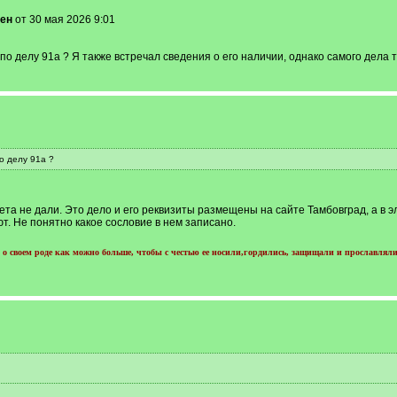
ен
от 30 мая 2026 9:01
о делу 91а ? Я также встречал сведения о его наличии, однако самого дела т
о делу 91а ?
ета не дали. Это дело и его реквизиты размещены на сайте Тамбовград, а в э
т. Не понятно какое сословие в нем записано.
о своем роде как можно больше, чтобы с честью ее носили,гордились, защищали и прославляли