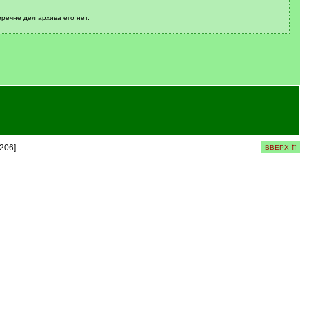
речне дел архива его нет.
206]
ВВЕРХ ⇈