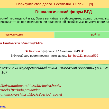
Нарисуйте свое древо. Бесплатно. Онлайн.
[х]
Генеалогический форум ВГД
рией, геральдикой и т.д. Здесь вы найдете собеседников, экспертов, умелых
рхив обратиться при исследовании родословной своей семьи, помогут опреде
РЕГИСТРАЦИЯ
ВОЙТИ
ив Тамбовской области (ГАТО)
★
★
Рейтинг
оффлайн:
8.10
онлайн:
4.43
В ближайшее время посетят этот архив:
Tambov111
,
master599
еждение «Государственный архив Тамбовской области» (ТОГБУ
, 107
://kaisa.tambovarchiv.ru/db/metricbooks
u/stocks?period=pre-soviet
isa.tambovarchiv.ru/stocks?period=soviet
дам.