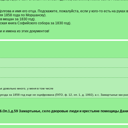
лгова и имя его отца. Подскажите, пожалуйста, если у кого-то есть на руках
зия 1858 года по Моршанску).
в мещан за 1830 год).
ская книга Софийского собора за 1830 год).
 и имена из этих документов!
е довольно много, у меня в том числе
езда за 1858 год еще не оцифрована (ГАТО, ф. 12, оп. 1, д. 1992), а с. Замартынье как р
6.Оп.1.д.59 Замартынье, село дворовые люди и крестьяне помещицы Дани