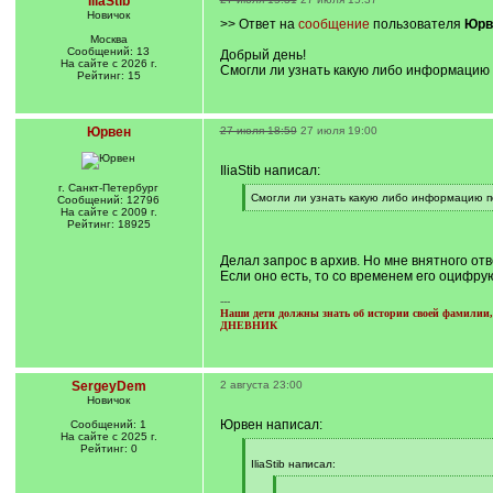
IliaStib
Новичок
>> Ответ на
сообщение
пользователя
Юрв
Москва
Сообщений: 13
Добрый день!
На сайте с 2026 г.
Смогли ли узнать какую либо информацию п
Рейтинг: 15
Юрвен
27 июля 18:59
27 июля 19:00
IliaStib написал:
г. Санкт-Петербург
[
Смогли ли узнать какую либо информацию п
Сообщений: 12796
q
[
На сайте с 2009 г.
]
/
Рейтинг: 18925
q
]
Делал запрос в архив. Но мне внятного отв
Если оно есть, то со временем его оцифрую
---
Наши дети должны знать об истории своей фамилии, 
ДНЕВНИК
SergeyDem
2 августа 23:00
Новичок
Юрвен написал:
Сообщений: 1
На сайте с 2025 г.
Рейтинг: 0
[
q
IliaStib написал:
]
[