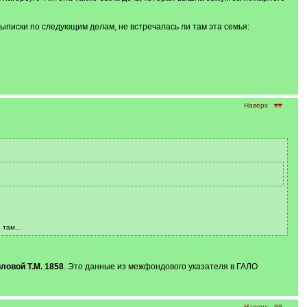
 выписки по следующим делам, не встречалась ли там эта семья:
Наверх
##
аз там…
ловой Т.М. 1858
. Это данные из межфондового указателя в ГАЛО
Наверх
##