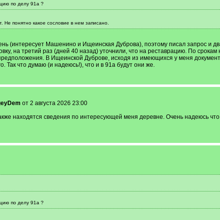
цию по делу 91а ?
. Не понятно какое сословие в нем записано.
ень (интересует Машенино и Ищеинская Дуброва), поэтому писал запрос и два
вку, на третий раз (дней 40 назад) уточнили, что на реставрацию. По срокам н
предположения. В Ищеинской Дуброве, исходя из имеющихся у меня документо
 Так что думаю (и надеюсь!), что и в 91а будут они же.
geyDem
от 2 августа 2026 23:00
акже находятся сведения по интересующей меня деревне. Очень надеюсь что е
цию по делу 91а ?