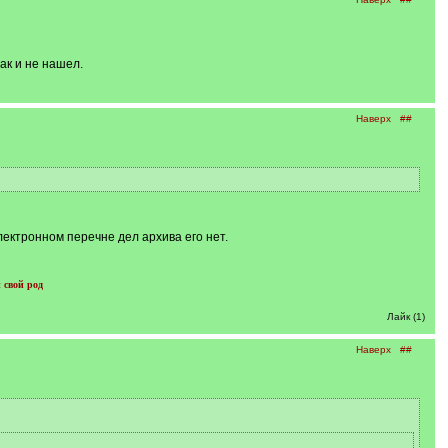
ак и не нашел.
Наверх
##
лектронном перечне дел архива его нет.
 свой род
Лайк (1)
Наверх
##