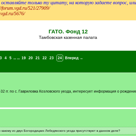
оставляйте только ту цитату, на которую задаете вопрос, ил
://forum.vgd.ru/521/27909/
.vgd.ru/5676/
ГАТО. Фонд 12
Тамбовская казенная палата
3
4
5
... ...
19
20
21
22
23
24
Вперед →
-32 гг. по с. Гавриловка Козловского уезда, интересует информация о рожден
о какому из двух Богородицких Лебедянского уезда присутствуют в данном деле?