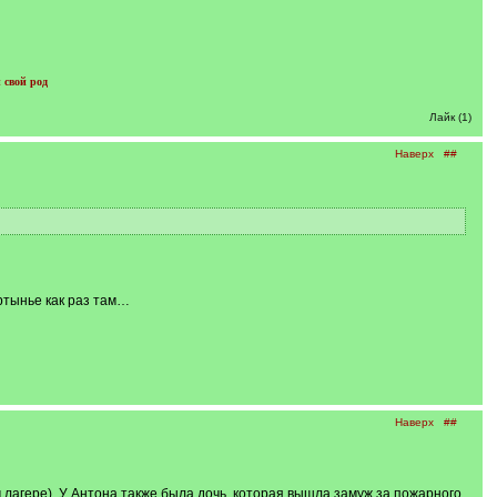
 свой род
Лайк (1)
Наверх
##
артынье как раз там…
Наверх
##
 лагере). У Антона также была дочь, которая вышла замуж за пожарного