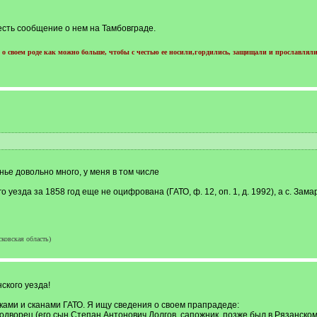
 есть сообщение о нем на Тамбовграде.
о своем роде как можно больше, чтобы с честью ее носили,гордились, защищали и прославляли
нье довольно много, у меня в том числе
 уезда за 1858 год еще не оцифрована (ГАТО, ф. 12, оп. 1, д. 1992), а с. Зам
ковская область)
ского уезда!
ками и сканами ГАТО. Я ищу сведения о своем прапрадеде:
одворец (его сын Степан Антонович Долгов, сапожник, позже был в Рязанском