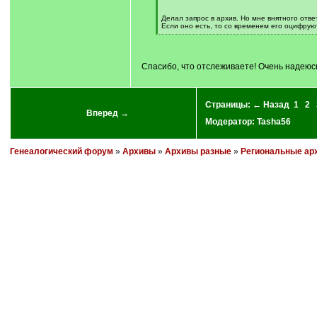
]
Делал запрос в архив. Но мне внятного отве
Если оно есть, то со временем его оцифруют
[
/
q
]
Спасибо, что отслеживаете! Очень надеюсь
Страницы:
← Назад
1
2
Вперед →
Модератор:
Tasha56
Генеалогический форум
»
Архивы
»
Архивы разные
»
Региональные ар