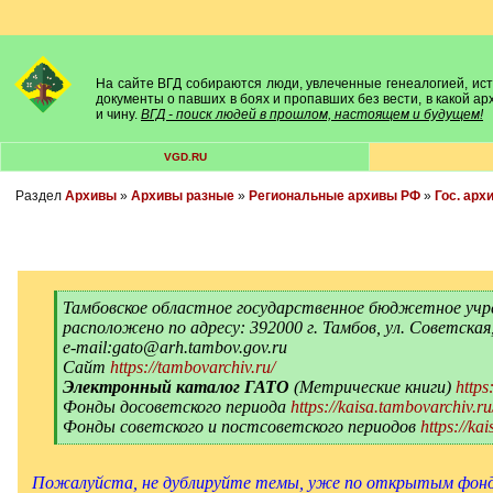
На сайте ВГД собираются люди, увлеченные генеалогией, исто
документы о павших в боях и пропавших без вести, в какой а
и чину.
ВГД - поиск людей в прошлом, настоящем и будущем!
VGD.RU
Раздел
Архивы
»
Архивы разные
»
Региональные архивы РФ
»
Гос. арх
[
Тамбовское областное государственное бюджетное учр
q
расположено по адресу: 392000 г. Тамбов, ул. Советская
]
е-mail:gato@arh.tambov.gov.ru
Сайт
https://tambovarchiv.ru/
Электронный каталог ГАТО
(Метрические книги)
https
Фонды досоветского периода
https://kaisa.tambovarchiv.r
Фонды советского и постсоветского периодов
https://ka
[
/
q
Пожалуйста, не дублируйте темы, уже по открытым фон
]