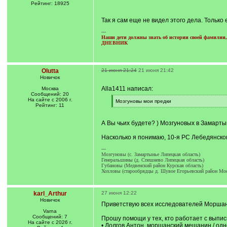
]
/
Рейтинг: 18925
q
]
Так я сам еще не видел этого дела. Только
---
Наши дети должны знать об истории своей фамилии, 
ДНЕВНИК
Olutta
21 июня 21:24
21 июня 21:42
Новичок
Alla1411 написал:
Москва
Сообщений: 20
На сайте с 2006 г.
[
Мозгуновы мои предки
Рейтинг: 11
q
[
]
/
q
А Вы чьих будете? ) Мозгуновых в Замарты
]
Насколько я понимаю, 10-я РС Лебедянского
---
Мозгуновы (с. Замартынье Липецкая область)
Генеральшины (д. Спешнево Липецкая область)
Губановы (Медвенский район Курская область)
Хохловы (старообрядцы д. Шувое Егорьевский район Мос
karl_Arthur
27 июня 12:22
Новичок
Приветствую всех исследователей Моршан
Varna
Сообщений: 7
Прошу помощи у тех, кто работает с выпис
На сайте с 2026 г.
• Долгов Антон, моршанский мещанин / одн