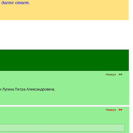
и даете ответ.
Наверх
##
ии Лугина Петра Александровича.
Наверх
##