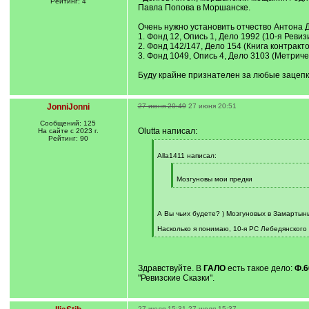
Рейтинг: 4
Павла Попова в Моршанске.
Очень нужно установить отчество Антона До
1. Фонд 12, Опись 1, Дело 1992 (10-я Реви
2. Фонд 142/147, Дело 154 (Книга контракто
3. Фонд 1049, Опись 4, Дело 3103 (Метриче
Буду крайне признателен за любые зацепки
JonniJonni
27 июня 20:49
27 июня 20:51
Сообщений: 125
Olutta написал:
На сайте с 2023 г.
Рейтинг: 90
[
q
Alla1411 написал:
]
[
q
Мозгуновы мои предки
]
[
/
q
]
А Вы чьих будете? ) Мозгуновых в Замартынь
Насколько я понимаю, 10-я РС Лебедянского у
[
/
q
]
Здравствуйте. В
ГАЛО
есть такое дело:
Ф.6
"Ревизские Сказки".
27 июля 15:31
27 июля 15:37