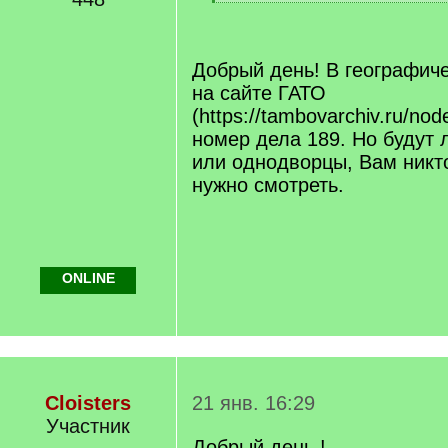
[
/
q
]
Добрый день! В географич
на сайте ГАТО
(https://tambovarchiv.ru/no
номер дела 189. Но будут 
или однодворцы, Вам никто
нужно смотреть.
ONLINE
Cloisters
21 янв. 16:29
Участник
Добрый день !