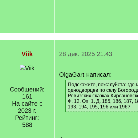
Viik
28 дек. 2025 21:43
OlgaGart написал:
[
Подскажите, пожалуйста: где 
Сообщений:
q
однодворцев по селу Богороди
]
161
Ревизских сказках Кирсановско
Ф. 12. Оп. 1. Д. 185, 186, 187, 
На сайте с
193, 194, 195, 196 или 196?
2023 г.
[
Рейтинг:
/
q
588
]