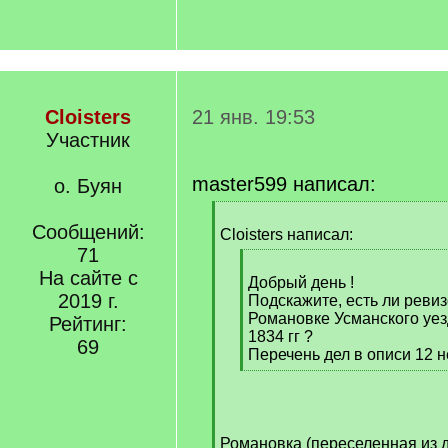
Cloisters
21 янв. 19:53
Участник
master599 написал:
о. Буян
[
Сообщений:
q
Cloisters написал:
]
71
[
На сайте с
q
Добрый день !
2019 г.
]
Подскажите, есть ли ревиз
Романовке Усманского уезд
Рейтинг:
1834 гг ?
69
Перечень дел в описи 12 н
[
/
q
]
Романовка (переселенная из 