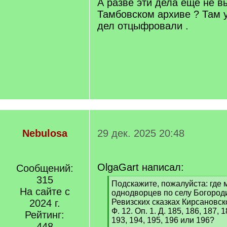
А разве эти дела еще не 
Тамбовском архиве ? Там 
дел отцыфровали .
Nebulosa
29 дек. 2025 20:48
OlgaGart написал:
Сообщений:
315
[
Подскажите, пожалуйста: где 
На сайте с
q
однодворцев по селу Богороди
]
2024 г.
Ревизских сказках Кирсановско
Ф. 12. Оп. 1. Д. 185, 186, 187, 
Рейтинг:
193, 194, 195, 196 или 196?
448