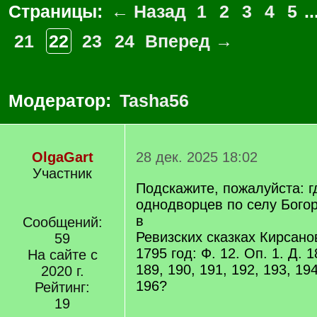
Страницы:
← Назад
1
2
3
4
5
..
21
22
23
24
Вперед →
Модератор:
Tasha56
OlgaGart
28 дек. 2025 18:02
Участник
Подскажите, пожалуйста: г
однодворцев по селу Бого
в
Сообщений:
Ревизских сказках Кирсано
59
1795 год: Ф. 12. Оп. 1. Д. 1
На сайте с
189, 190, 191, 192, 193, 19
2020 г.
196?
Рейтинг:
19