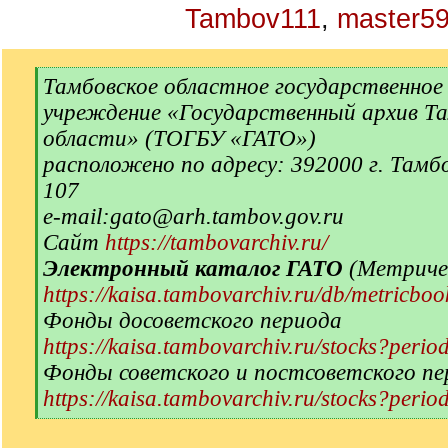
Tambov111
,
master5
[
Тамбовское областное государственно
q
учреждение «Государственный архив Т
]
области» (ТОГБУ «ГАТО»)
расположено по адресу: 392000 г. Тамбо
107
е-mail:gato@arh.tambov.gov.ru
Сайт
https://tambovarchiv.ru/
Электронный каталог ГАТО
(Метричес
https://kaisa.tambovarchiv.ru/db/metricboo
Фонды досоветского периода
https://kaisa.tambovarchiv.ru/stocks?perio
Фонды советского и постсоветского пе
https://kaisa.tambovarchiv.ru/stocks?perio
[
/