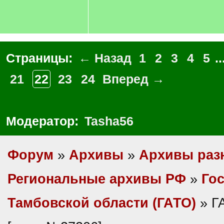
Страницы:
← Назад
1
2
3
4
5
..
21
22
23
24
Вперед →
Модератор:
Tasha56
Форум
»
Архивы
»
Архивы раз
Региональные архивы РФ
»
Гос
Тамбовской области (ГАТО)
» Г