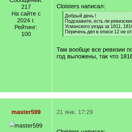
Сообщений:
Cloisters написал:
217
На сайте с
[
Добрый день !
2024 г.
q
Подскажите, есть ли ревизски
]
Рейтинг:
Усманского уезда за 1811, 1816
Перечень дел в описи 12 не от
100
[
/
q
Там вообще все ревизии по
]
год выложены, так что 1816
master599
21 янв. 17:29
Cloisters написал: