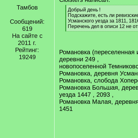
Тамбов
[
Добрый день !
q
Подскажите, есть ли ревизски
]
Сообщений:
Усманского уезда за 1811, 1816
Перечень дел в описи 12 не от
619
[
На сайте с
/
2011 г.
q
]
Рейтинг:
Романовка (переселенная и
19249
деревни 249 ,
новопоселенной Темниковс
Романовка, деревня Усманс
Романовка, слобода Хоперс
Романовка Большая, дерев
уезда 1447 , 2093 ,
Романовка Малая, деревня
1451