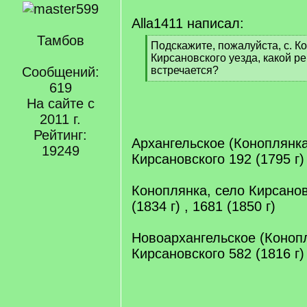
Alla1411 написал:
Тамбов
[
Подскажите, пожалуйста, с. К
q
Кирсановского уезда, какой ре
]
Сообщений:
встречается?
[
619
/
На сайте с
q
2011 г.
]
Рейтинг:
Архангельское (Коноплянка
19249
Кирсановского 192 (1795 г) 
Коноплянка, село Кирсанов
(1834 г) , 1681 (1850 г)
Новоархангельское (Конопл
Кирсановского 582 (1816 г) 