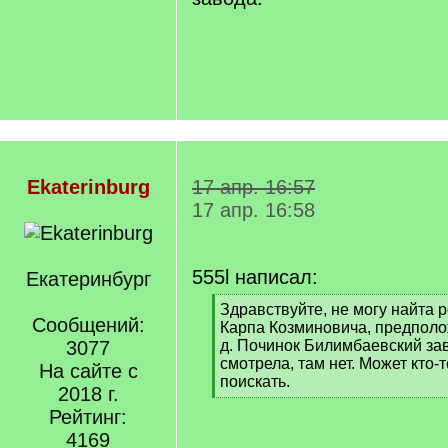
Ekaterinburg
17 апр. 16:57
17 апр. 16:58
555l написал:
Екатеринбург
[
Здравствуйте, не могу найта
Сообщений:
q
Карпа Козминовича, предполож
]
3077
д. Починок Билимбаевский зав
смотрела, там нет. Может кто-
На сайте с
поискать.
2018 г.
[
Рейтинг:
/
q
4169