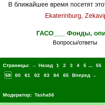
В ближайшее время посетят это
Ekaterinburg
,
Zekavi
ГАСО___ Фонды, оп
Вопросы/ответы
Страницы:
← Назад
1
2
3
4
5
...
55
59
60
61
62
63
64
65
Вперед →
Модератор:
Tasha56