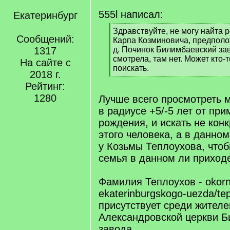
555l написал:
Екатеринбург
[
Здравствуйте, не могу найта
Сообщений:
q
Карпа Козминовича, предполож
]
1317
д. Починок Билимбаевский зав
смотрела, там нет. Может кто-
На сайте с
поискать.
2018 г.
[
Рейтинг:
/
q
1280
Лучше всего просмотреть м
]
в радиусе +5/-5 лет от пр
рождения, и искать не кон
этого человека, а в данном
у Козьмы Теплоухова, чтоб
семья в данном ли приход
Фамилия Теплоухов - okornev
ekaterinburgskogo-uezda/tep
присутствует среди жителе
Александровской церкви Б
завода.