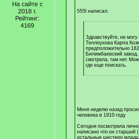
На сайте с
q
2018 г.
]
555l написал:
Рейтинг:
4169
[
q
]
Здравствуйте, не могу
Теплоухова Карпа Коз
предположительно 1825-
Билимбаевский завод, 
смотрела, там нет. Мож
где еще поискать.
[
/
q
]
Меня неделю назад проси
человека в 1910 году
Сегодня посмотрела лично
написано что он старший (
остальные шестеро младш