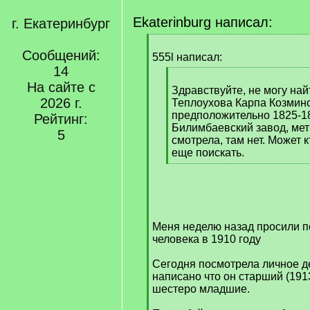
Ekaterinburg написал:
г. Екатеринбург
[
Сообщений:
q
555l написал:
]
14
[
На сайте с
q
Здравствуйте, не могу на
2026 г.
]
Теплоухова Карпа Козмин
предположительно 1825-182
Рейтинг:
Билимбаевский завод, мет
5
смотрела, там нет. Может к
еще поискать.
[
/
q
]
Меня неделю назад просили п
человека в 1910 году
Сегодня посмотрела личное де
написано что он старший (191
шестеро младшие.