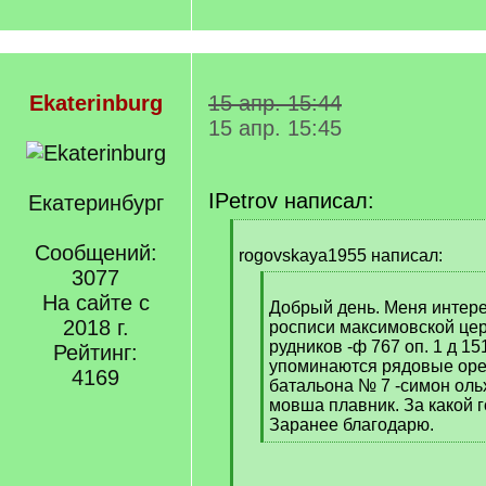
Ekaterinburg
15 апр. 15:44
15 апр. 15:45
IPetrov написал:
Екатеринбург
[
Сообщений:
q
rogovskaya1955 написал:
]
3077
[
На сайте с
q
Добрый день. Меня интер
2018 г.
]
росписи максимовской цер
рудников -ф 767 оп. 1 д 151
Рейтинг:
упоминаются рядовые оре
4169
батальона № 7 -симон оль
мовша плавник. За какой г
Заранее благодарю.
[
/
q