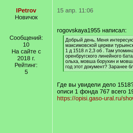
IPetrov
15 апр. 11:06
Новичок
rogovskaya1955 написал:
Сообщений:
[
Добрый день. Меня интересу
10
q
максимовской церкви турьинск
]
На сайте с
1 д 1518 л 2,3 об . Там упоми
оренбругского линейного бат
2018 г.
ольха, мовша борухин и мовша
Рейтинг:
год этот документ? Заранее б
5
[
/
q
Где вы увидели дело 1518
]
описи 1 фонда 767 всего 1
https://opisi.gaso-ural.ru/sh