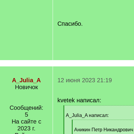
/
q
]
Спасибо.
A_Julia_A
12 июня 2023 21:19
Новичок
kvetek написал:
Сообщений:
[
5
q
A_Julia_A написал:
]
На сайте с
[
2023 г.
q
Аникин Петр Никандрович 