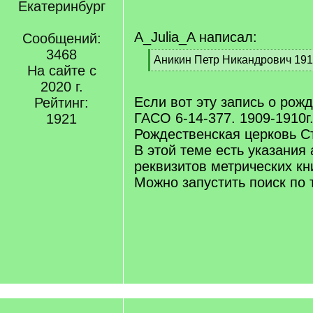
Екатеринбург
A_Julia_A написал:
Сообщений:
3468
[
Аникин Петр Никандрович 191
На сайте с
q
[
]
2020 г.
/
q
Если вот эту запись о рож
Рейтинг:
]
ГАСО 6-14-377. 1909-1910г.
1921
Рождественская церковь Ст
В этой теме есть указания
реквизитов метрических кн
Можно запустить поиск по 