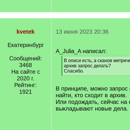
kvetek
13 июня 2023 20:36
Екатеринбург
A_Julia_A написал:
Сообщений:
[
В описи есть, а сканов метриче
3468
q
архив запрос делать?
]
На сайте с
Спасибо.
[
2020 г.
/
Рейтинг:
q
В принципе, можно запрос 
1921
]
найти, кто сходит в архив.
Или подождать, сейчас на 
выкладывают новые дела. 