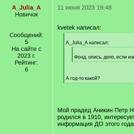
A_Julia_A
11 июня 2023 19:48
Новичок
kvetek написал:
Сообщений:
[
5
q
A_Julia_A написал:
]
На сайте с
[
2023 г.
q
Фонд, опись, дело, если из
Рейтинг:
]
[
/
6
q
А год-то какой?
]
[
/
q
]
Мой прадед Аникин Петр 
родился в 1910, интересуе
информация ДО этого года