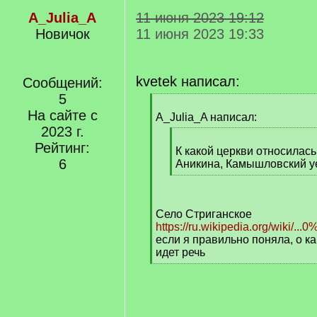
A_Julia_A
11 июня 2023 19:12
Новичок
11 июня 2023 19:33
kvetek написал:
Сообщений:
5
[
На сайте с
q
A_Julia_A написал:
]
2023 г.
[
Рейтинг:
q
К какой церкви относилас
6
]
Аникина, Камышловский у
[
/
q
Село Стриганское
]
https://ru.wikipedia.org/wiki/
если я правильно поняла, о к
идет речь
[
/
q
]