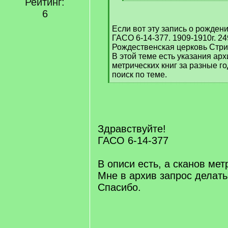
Рейтинг:
]
[
/
6
q
Если вот эту запись о рождени
]
ГАСО 6-14-377. 1909-1910г. 24
Рождественская церковь Стриг
В этой теме есть указания ар
метрических книг за разные г
поиск по теме.
[
/
q
]
Здравствуйте!
ГАСО 6-14-377
В описи есть, а сканов метр
Мне в архив запрос делать
Спасибо.