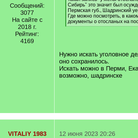
]
Сообщений:
Сибирь" это значит был осуж
Пермская губ., Шадринский уе
3077
Где можно посмотреть, в како
На сайте с
документы о отосланых на по
2018 г.
[
/
Рейтинг:
q
4169
]
Нужно искать уголовное дел
оно сохранилось.
Искать можно в Перми, Ека
возможно, шадринске
VITALIY 1983
12 июня 2023 20:26