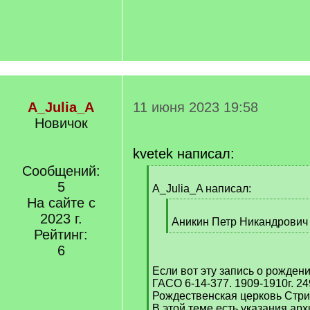
A_Julia_A
11 июня 2023 19:58
Новичок
kvetek написал:
Сообщений:
[
5
q
A_Julia_A написал:
]
На сайте с
[
2023 г.
q
Аникин Петр Никандрович 
Рейтинг:
]
[
/
6
q
Если вот эту запись о рождени
]
ГАСО 6-14-377. 1909-1910г. 24
Рождественская церковь Стриг
В этой теме есть указания ар