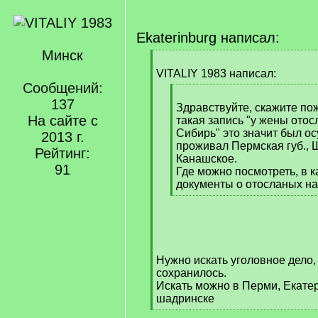
Ekaterinburg написал:
Минск
[
q
VITALIY 1983 написал:
]
Сообщений:
[
137
q
Здравствуйте, скажите по
На сайте с
]
такая запись "у жены отос
Сибирь" это значит был о
2013 г.
проживал Пермская губ., 
Рейтинг:
Канашское.
91
Где можно посмотреть, в 
документы о отосланых н
[
/
q
]
Нужно искать уголовное дело, 
сохранилось.
Искать можно в Перми, Екате
шадринске
[