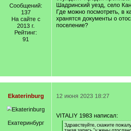
Шадринский уезд, село Ка
Сообщений:
Где можно посмотреть, в 
137
хранятся документы о ото
На сайте с
поселение?
2013 г.
Рейтинг:
91
Ekaterinburg
12 июня 2023 18:27
VITALIY 1983 написал:
Екатеринбург
[
Здравствуйте, скажите пожалу
q
такая запись "у жены отослан