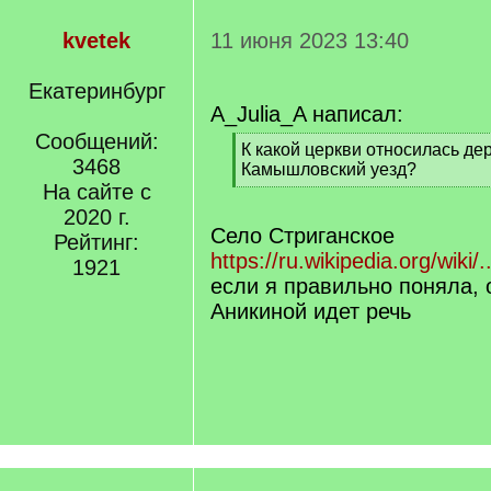
kvetek
11 июня 2023 13:40
Екатеринбург
A_Julia_A написал:
Сообщений:
[
К какой церкви относилась де
3468
q
Камышловский уезд?
]
На сайте с
[
/
2020 г.
q
Село Стриганское
Рейтинг:
]
https://ru.wikipedia.org/wi
1921
если я правильно поняла, 
Аникиной идет речь