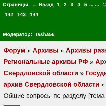
Страницы:
← Назад
1
2
3
4
5
... ...
1
142
143
144
Модератор:
Tasha56
Форум
»
Архивы
»
Архивы раз
Региональные архивы РФ
»
Ар
Свердловской области
»
Госуд
архив Свердловской области
»
Общие вопросы по разделу [тема