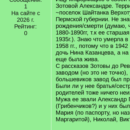
Зотовой Александре. Терр
1
~поселок Шайтанка Верхот
На сайте с
Пермской губернии. Не зна
2026 г.
рождения/смерти (думаю, 
Рейтинг:
1880-1890гг, т.к ее старша
0
1935г.). Знаю что умерла в
1958 гг., потому что в 1942
дочь Нина Казанцева, а на
еще была жива.
С рассказов Зотовы до Ре
заводом (но это не точно),
большевиков завод был пр
Были ли у нее братья/сест
родителей тоже ничего неи
Мужа ее звали Александр
(Грибенчиков?) и у них был
Мария (по паспорту, но на
Маргаритой), Николай, Вик