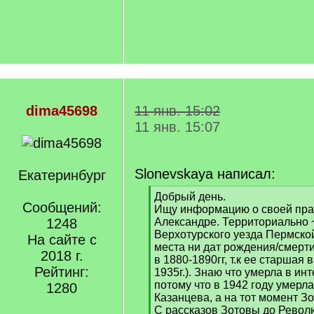
dima45698
11 янв. 15:02
11 янв. 15:07
Slonevskaya написал:
Екатеринбург
[
Добрый день.
Сообщений:
q
Ищу информацию о своей пра
]
1248
Александре. Территориально 
Верхотурского уезда Пермской
На сайте с
места ни дат рождения/смерти
2018 г.
в 1880-1890гг, т.к ее старшая 
Рейтинг:
1935г.). Знаю что умерла в инт
потому что в 1942 году умерл
1280
Казанцева, а на тот момент З
С рассказов Зотовы до Револ