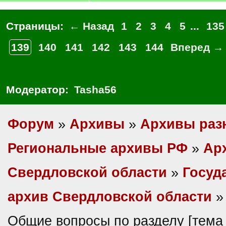
Страницы:
← Назад
1
2
3
4
5
...
135
139
140
141
142
143
144
Вперед →
Модератор:
Tasha56
Форум
»
Архивы
»
Архивы раз
Региональные архивы РФ
»
Ар
Свердловской области
»
Госуд
архив Свердловской области
»
Общие вопросы по разделу [тема