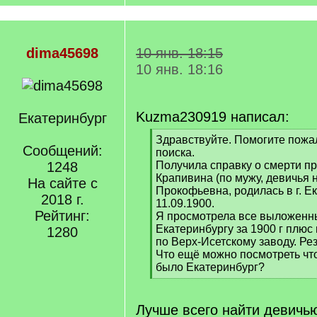
dima45698
10 янв. 18:15
10 янв. 18:16
Kuzma230919 написал:
Екатеринбург
[
Здравствуйте. Помогите пожа
Сообщений:
q
поиска.
]
1248
Получила справку о смерти пр
Крапивина (по мужу, девичья 
На сайте с
Прокофьевна, родилась в г. Е
2018 г.
11.09.1900.
Рейтинг:
Я просмотрела все выложенн
Екатеринбургу за 1900 г плюс 
1280
по Верх-Исетскому заводу. Ре
Что ещё можно посмотреть чт
было Екатеринбург?
[
/
q
Лучше всего найти девич