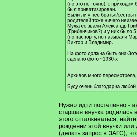
(но это не точно), с приходом
был приватизирован.
Были ли у нее братья/сестры 
родителей тоже ничего неизве
Мужа ее звали Александр Гр
(Грибенчиков?) и у них было 5
(по паспорту, но называли Ма
Виктор и Владимир.
На фото должна быть она-Зот
сделано фото ~1930-х
Архивов много пересмотрела, 
Буду очень благодарна любой
[
/
q
Нужно идти постепенно - в
]
старшая внучка родилась в
этого отталкиваться, найти
рождении этой внучки или 
(делать запрос в ЗАГС), ч