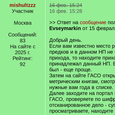
mishultzzz
16 фев. 15:24
Участник
16 фев. 15:28
>> Ответ на
сообщение
пол
Москва
Evseymarkin
от 15 феврал
Сообщений:
Добрый день.
83
Если вам известно место 
На сайте с
предков и в данном НП не
2025 г.
прихода, то находите прих
Рейтинг:
принадлежал данный НП. Е
92
был - еще проще.
Затем на сайте ГАСО откры
метрическим книгам, смотр
нужные вам года в списке.
Далее заходите на портал 
ГАСО, проверяете по шифр
отсканированное дело - су
просматриваете, находите