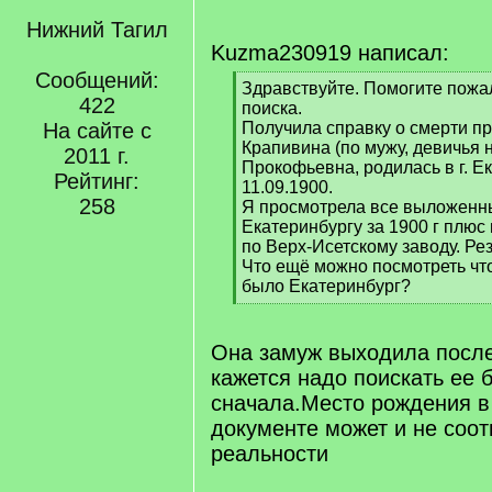
Нижний Тагил
Kuzma230919 написал:
Сообщений:
[
Здравствуйте. Помогите пожа
422
q
поиска.
]
На сайте с
Получила справку о смерти пр
Крапивина (по мужу, девичья 
2011 г.
Прокофьевна, родилась в г. Е
Рейтинг:
11.09.1900.
258
Я просмотрела все выложенн
Екатеринбургу за 1900 г плюс 
по Верх-Исетскому заводу. Ре
Что ещё можно посмотреть чт
было Екатеринбург?
[
/
q
Она замуж выходила посл
]
кажется надо поискать ее 
сначала.Место рождения в
документе может и не соот
реальности