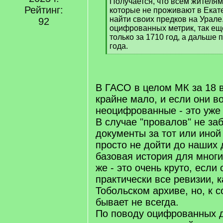
Получается, что всем жителя
Рейтинг:
которые не проживают в Екат
найти своих предков на Урале.
92
оцифрованных метрик, так еще
только за 1710 год, а дальше 
года.
[
/
q
]
В ГАСО в целом МК за 18 
крайне мало, и если они в
неоцифрованные - это уже
В случае "провалов" не за
документы за тот или иной
просто не дойти до наших 
базовая история для многи
же - это очень круто, если
практически все ревизии, 
Тобольском архиве, но, к 
бывает не всегда.
По поводу оцифрованных д