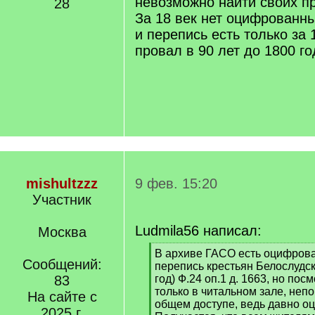
невозможно найти своих п
28
За 18 век нет оцифрованны
и перепись есть только за 
провал в 90 лет до 1800 го
mishultzzz
9 фев. 15:20
Участник
Ludmila56 написал:
Москва
[
В архиве ГАСО есть оцифров
Сообщений:
q
перепись крестьян Белослудс
]
83
год) Ф.24 оп.1 д. 1663, но пос
только в читальном зале, непо
На сайте с
общем доступе, ведь давно о
2025 г.