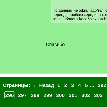
q
]
По данным не офиц. адр/тел. 
периода приблиз середина-коне
зарег. абонент Кособрюхова 
[
/
q
]
Спасибо.
Страницы:
← Назад
1
2
3
4
5
...
292
296
297
298
299
300
301
302
303