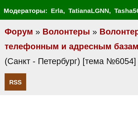
Модераторы:
Erla
,
TatianaLGNN
,
Tasha5
Форум
»
Волонтеры
»
Волонте
телефонным и адресным база
(Санкт - Петербург) [тема №6054]
RSS