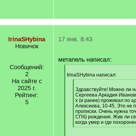
IrinaSHybina
17 янв. 8:43
Новичок
метапель написал:
Сообщений:
[
2
q
IrinaSHybina написал:
]
На сайте с
[
2025 г.
q
Здравствуйте! Можно ли 
Рейтинг:
]
Сергеева Аркадия Иванович
х (и ранее) проживал по а
5
Алексеева, 10-45. Это не 
прописки. Очень нужна точ
СПб) рождения. Жив ли сей
когда умер и где похороне
[
/