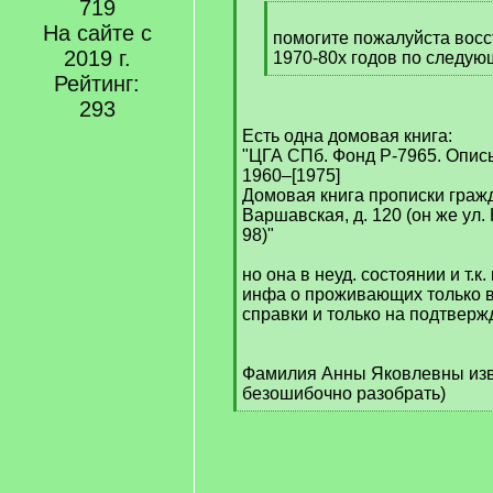
]
719
[
На сайте с
q
помогите пожалуйста вос
2019 г.
]
1970-80х годов по следую
[
Рейтинг:
/
293
q
Есть одна домовая книга:
]
"ЦГА СПб. Фонд Р-7965. Опись
1960–[1975]
Домовая книга прописки гражд
Варшавская, д. 120 (он же ул.
98)"
но она в неуд. состоянии и т.к.
инфа о проживающих только в
справки и только на подтвер
Фамилия Анны Яковлевны изв
безошибочно разобрать)
[
/
q
]