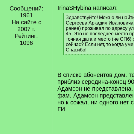
IrinaSHybina написал:
Сообщений:
1961
[
Здравствуйте! Можно ли най
На сайте с
q
Сергеева Аркадия Ивановича, 1
]
2007 г.
ранее) проживал по адресу ул
45. Это не последнее место п
Рейтинг:
точная дата и место (не СПб)
1096
сейчас? Если нет, то когда ум
Спасибо!
[
/
q
]
В списке абонентов дом. т
приблиз середина-конец 90
Адамсон не представлена. 
фам. Адамсон представле
но к сожал. ни одного нет 
ГИ