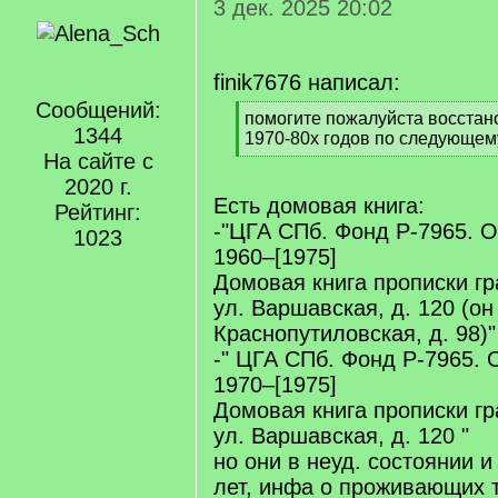
3 дек. 2025 20:02
finik7676 написал:
Сообщений:
[
помогите пожалуйста восстан
1344
q
1970-80х годов по следующему
]
На сайте с
[
/
2020 г.
q
Есть домовая книга:
Рейтинг:
]
-"ЦГА СПб. Фонд Р-7965. О
1023
1960–[1975]
Домовая книга прописки гр
ул. Варшавская, д. 120 (он
Краснопутиловская, д. 98)"
-" ЦГА СПб. Фонд Р-7965. 
1970–[1975]
Домовая книга прописки гр
ул. Варшавская, д. 120 "
но они в неуд. состоянии и
лет, инфа о проживающих 