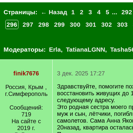
Страницы:
← Назад
1
2
3
4
5
...
292
296
297
298
299
300
301
302
303
Модераторы:
Erla
,
TatianaLGNN
,
Tasha5
finik7676
3 дек. 2025 17:27
Здравствуйте, помогите п
Россия, Крым ,
восстановить живущих до 1
г.Симферополь
следующему адресу.
Это родная сестра моего п
Сообщений:
муж и сын, лётчики, погиб
719
самолетов. Сама Анна Яко
На сайте с
20назад, квартира осталас
2019 г.