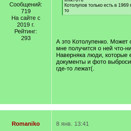
Сообщений:
q
Котолупов только есть в 1969 
]
719
то
[
На сайте с
/
2019 г.
q
Рейтинг:
]
293
А это Котолупенко. Может 
мне получится о ней что-ни
Наверняка люди, которые 
документы и фото выбросил
где-то лежат(.
Romaniko
8 янв. 13:41