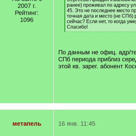
]
2007 г.
ранее) проживал по адресу ул
45. Это не последнее место п
Рейтинг:
точная дата и место (не СПб)
1096
сейчас? Если нет, то когда ум
Спасибо!
[
/
q
]
По данным не офиц. адр/те
СПб периода приблиз сере
этой кв. зарег. абонент К
метапель
16 янв. 11:45