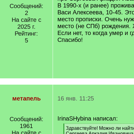
В 1990-х (и ранее) прожива
Сообщений:
Васи Алексеева, 10-45. Эт
2
место прописки. Очень нуж
На сайте с
место (не СПб) рождения.
2025 г.
Если нет, то когда умер и 
Рейтинг:
Спасибо!
5
метапель
16 янв. 11:25
IrinaSHybina написал:
Сообщений:
1961
[
Здравствуйте! Можно ли най
На сайте с
q
Сергеева Аркадия Ивановича, 1