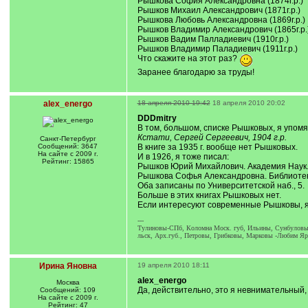
Рышкова София Александровна (1874г.р.)
Рышков Михаил Александрович (1871г.р.)
Рышкова Любовь Александровна (1869г.р.)
Рышков Владимир Александрович (1865г.р.
Рышков Вадим Палладиевич (1910г.р.)
Рышков Владимир Паладиевич (1911г.р.)
Что скажите на этот раз?
Заранее благодарю за труды!
alex_energo
18 апреля 2010 19:42
18 апреля 2010 20:02
DDDmitry
В том, большом, списке Рышковых, я упомя
Кстати, Сергей Сергеевич, 1904 г.р.
Санкт-Петербург
Сообщений: 3647
В книге за 1935 г. вообще нет Рышковых.
На сайте с 2009 г.
И в 1926, я тоже писал:
Рейтинг: 15865
Рышков Юрий Михайлович. Академия Наук
Рышкова Софья Александровна. Библиотек
Оба записаны по Университетской наб., 5.
Больше в этих книгах Рышковых нет.
Если интересуют современные Рышковы, я
---
Тулиновы-СПб, Коломна Моск. губ, Ильины, Сунбуловы
льск, Арх.губ., Петровы, Грибковы, Марковы -Любим Яр
Ирина Яновна
19 апреля 2010 18:11
alex_energo
Москва
Да, действительно, это я невнимательный
Сообщений: 109
На сайте с 2009 г.
Рейтинг: 47