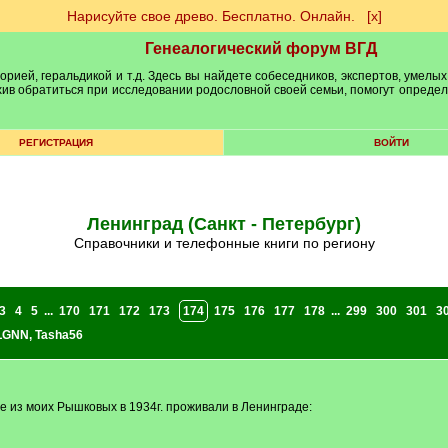
Нарисуйте свое древо. Бесплатно. Онлайн.
[х]
Генеалогический форум ВГД
рией, геральдикой и т.д. Здесь вы найдете собеседников, экспертов, умелых
рхив обратиться при исследовании родословной своей семьи, помогут опреде
РЕГИСТРАЦИЯ
ВОЙТИ
Ленинград (Санкт - Петербург)
Справочники и телефонные книги по региону
3
4
5
...
170
171
172
173
174
175
176
177
178
...
299
300
301
3
aLGNN
,
Tasha56
де из моих Рышковых в 1934г. проживали в Ленинграде: