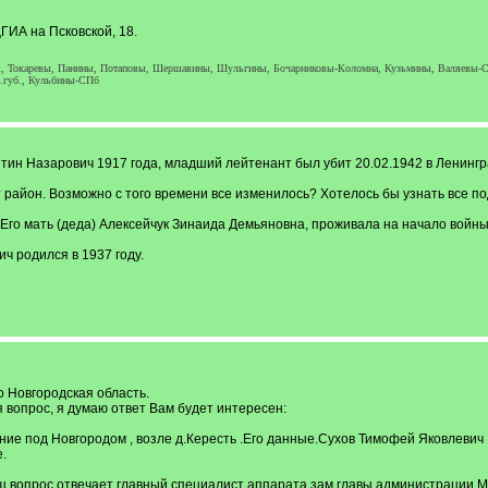
ЦГИА на Псковской, 18.
, Токаревы, Панины, Потаповы, Шершавины, Шульгины, Бочарниковы-Коломна, Кузьмины, Валяевы-С
.губ., Кульбины-СПб
тин Назарович 1917 года, младший лейтенант был убит 20.02.1942 в Ленингра
тот район. Возможно с того времени все изменилось? Хотелось бы узнать все 
 Его мать (деда) Алексейчук Зинаида Демьяновна, проживала на начало войны
ч родился в 1937 году.
то Новгородская область.
 вопрос, я думаю ответ Вам будет интересен:
ение под Новгородом , возле д.Кересть .Его данные.Сухов Тимофей Яковлевич 
.
 вопрос отвечает главный специалист аппарата зам.главы администрации 