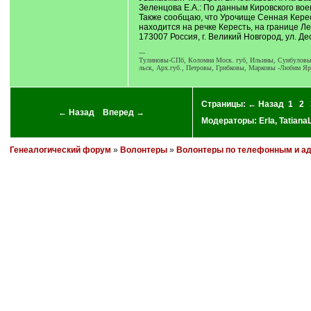
Зеленцова Е.А.: По данным Кировского во
Также сообщаю, что Урочище Сенная Керест
находится на речке Кересть, на границе Л
173007 Россия, г. Великий Новгород, ул. Дес
---
Тулиновы-СПб, Коломна Моск. губ, Ильины, Сунбуловы
льск, Арх.губ., Петровы, Грибковы, Марковы -Любим Яр
Страницы:
← Назад
1
2
← Назад
Вперед →
Модераторы:
Erla
,
Tatian
Генеалогический форум
»
Волонтеры
»
Волонтеры по телефонным и а