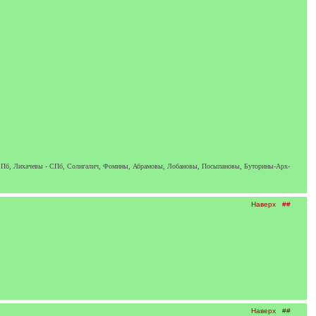
Пб, Лихачевы - СПб, Солигалич, Фомины, Абрамовы, Лобановы, Посыпановы, Буторины-Арх-
Наверх
##
Наверх
##