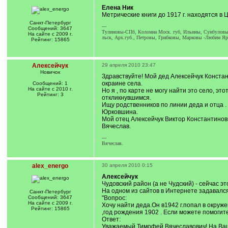
Елена Ник
Метрические книги до 1917 г. находятся в 
Санкт-Петербург
---
Сообщений: 3647
Тулиновы-СПб, Коломна Моск. губ, Ильины, Сунбуловы
На сайте с 2009 г.
льск, Арх.губ., Петровы, Грибковы, Марковы -Любим Яр
Рейтинг: 15865
Алексейчук
29 апреля 2010 23:47
Новичок
Здравствуйте! Мой дед Алексейчук Констан
окраине села.
Сообщений: 1
На сайте с 2010 г.
Но я , по карте не могу найти это село, э
Рейтинг: 3
откликнувшимся.
Ищу родственников по линии деда и отца .
Юрковшина.
Мой отец Алексейчук Виктор Константинови
Вячеслав.
---
Вячеслав.
alex_energo
30 апреля 2010 0:15
Алексейчук
Чудовский район (а не Чудский) - сейчас э
На одном из сайтов в Интернете задавался
Санкт-Петербург
Сообщений: 3647
"Вопрос:
На сайте с 2009 г.
Хочу найти деда.Он в1942 г.попал в окруж
Рейтинг: 15865
,год рождения 1902 . Если можете помогите
Ответ:
Уважаемый Тимофей Вячеславович! На Ваш