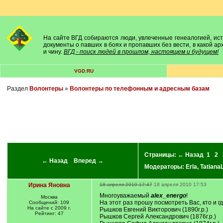
На сайте ВГД собираются люди, увлеченные генеалогией, исто
документы о павших в боях и пропавших без вести, в какой а
и чину.
ВГД - поиск людей в прошлом, настоящем и будущем!
VGD.RU
Раздел
Волонтеры
»
Волонтеры по телефонным и адресным базам
Страницы:
← Назад
1
2
← Назад
Вперед →
Модераторы:
Erla
,
Tatian
Ирина Яновна
18 апреля 2010 17:47
18 апреля 2010 17:53
Многоуважаемый
alex_energo
!
Москва
На этот раз прошу посмотреть Вас, кто и г
Сообщений: 109
На сайте с 2009 г.
Рышков Евгений Викторович (1890г.р.)
Рейтинг: 47
Рышков Сергей Александрович (1876г.р.)