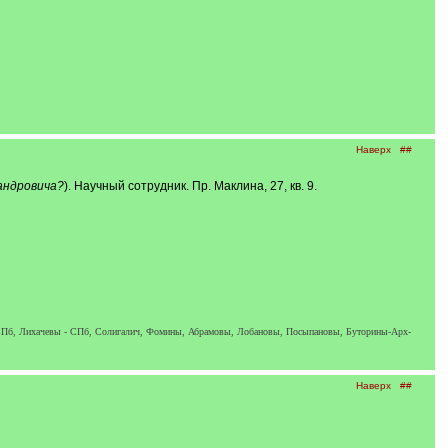
Наверх
##
андровича?
). Научный сотрудник. Пр. Маклина, 27, кв. 9.
Пб, Лихачевы - СПб, Солигалич, Фомины, Абрамовы, Лобановы, Посыпановы, Буторины-Арх-
Наверх
##