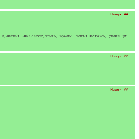
Наверх
##
Пб, Лихачевы - СПб, Солигалич, Фомины, Абрамовы, Лобановы, Посыпановы, Буторины-Арх-
Наверх
##
Наверх
##