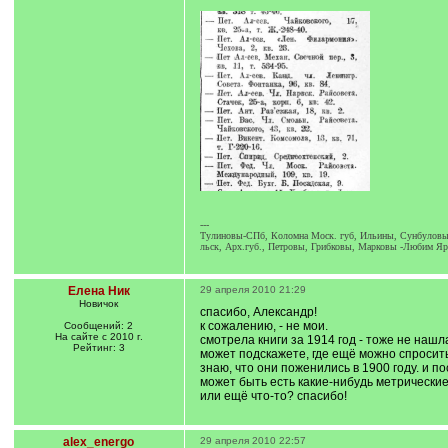
---
Тулиновы-СПб, Коломна Моск. губ, Ильины, Сунбуловы
льск, Арх.губ., Петровы, Грибковы, Марковы -Любим Яр
Елена Ник
29 апреля 2010 21:29
Новичок
спасибо, Александр!
к сожалению, - не мои.
Сообщений: 2
На сайте с 2010 г.
смотрела книги за 1914 год - тоже не нашл
Рейтинг: 3
может подскажете, где ещё можно спросит
знаю, что они поженились в 1900 году. и п
может быть есть какие-нибудь метрические
или ещё что-то? спасибо!
alex_energo
29 апреля 2010 22:57