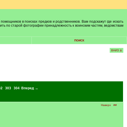
 помощников в поисках предков и родственников. Вам подскажут где искать
лить по старой фотографии принадлежность к воинским частям, ведомствам
ПОИСК
ВНИЗ ⇊
02
303
304
Вперед →
Наверх
##