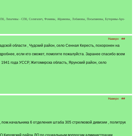
Пб, Лихачевы - СПб, Солигалич, Фомины, Абрамовы, Лобановы, Посыпановы, Буторины-Арх-
Наверх
##
дской области , Чудский район, село Сенная Кересть, похоронен на
подробнее, если кто сможет, помогите пожалуйста. Заранее спасибо всем
 1941 года УССР, Житомирска область, Ярунский район, село
Наверх
##
, пом.начальника 6 отделения штаба 305 стрелковой дивизии , политрук
МО Кировский район ЛО по социальным вопросам администрации