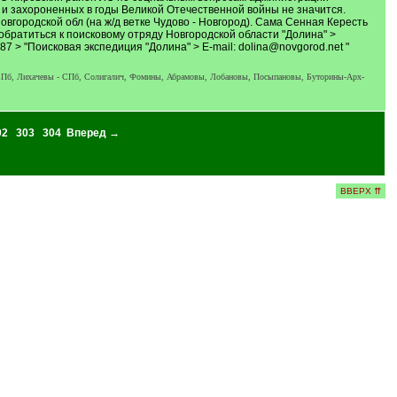
 и захороненных в годы Великой Отечественной войны не значится.
овгородской обл (на ж/д ветке Чудово - Новгород). Сама Сенная Кересть
обратиться к поисковому отряду Новгородской области "Долина" >
2-87 > "Поисковая экспедиция "Долина" > E-mail: dolina@novgorod.net "
Пб, Лихачевы - СПб, Солигалич, Фомины, Абрамовы, Лобановы, Посыпановы, Буторины-Арх-
02
303
304
Вперед →
ВВЕРХ ⇈