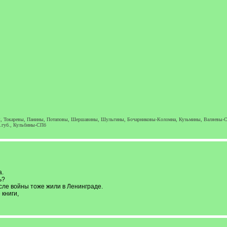
, Токаревы, Панины, Потаповы, Шершавины, Шульгины, Бочарниковы-Коломна, Кузьмины, Валяевы-С
.губ., Кульбины-СПб
а.
ь?
осле войны тоже жили в Ленинграде.
 книги,