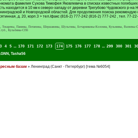
енкомата фамилия Сухова Тимофея Яковлевича в списках известных погибших
ь находится в 10 км к северо-западу от деревни Трегубово Чудовского р-на Н
енинградской и Новгородской областей. Для продолжения поиска рекомендую 
ятинная, д. 20, корп.3 > тел./факс (816-2) 777-242 (816-2) 777-242 , тел. 77-2
, Токаревы, Панины, Потаповы, Шершавины, Шульгины, Бочарниковы-Коломна, Кузьмины, Валяевы-С
.губ., Кульбины-СПб
3
4
5
...
170
171
172
173
174
175
176
177
178
...
299
300
301
3
aLGNN
,
Tasha56
дресным базам
» Ленинград (Санкт - Петербург) [тема №6054]