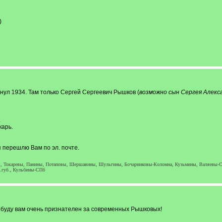
)
нул 1934. Там только Сергей Сергеевич Рышков (
возможно сын Сергея Алекс
.
арь.
 перешлю Вам по эл. почте.
, Токаревы, Панины, Потаповы, Шершавины, Шульгины, Бочарниковы-Коломна, Кузьмины, Валяевы-С
.губ., Кульбины-СПб
, буду вам очень признателен за современных Рышковых!