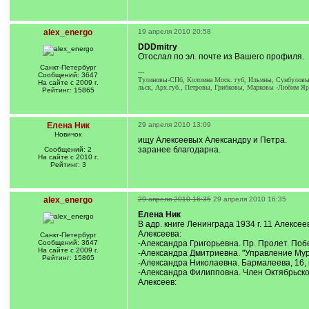
alex_energo
19 апреля 2010 20:58
DDDmitry
Отослал по эл. почте из Вашего профиля.
Санкт-Петербург
---
Сообщений: 3647
Тулиновы-СПб, Коломна Моск. губ, Ильины, Сунбуловы
На сайте с 2009 г.
льск, Арх.губ., Петровы, Грибковы, Марковы -Любим Яр
Рейтинг: 15865
Елена Ник
29 апреля 2010 13:09
Новичок
ищу Алексеевых Александру и Петра.
заранее благодарна.
Сообщений: 2
На сайте с 2010 г.
Рейтинг: 3
alex_energo
29 апреля 2010 16:35
29 апреля 2010 16:35
Елена Ник
В адр. книге Ленинграда 1934 г. 11 Алексе
Алексеева:
Санкт-Петербург
Сообщений: 3647
-Александра Григорьевна. Пр. Пролет. Побед
На сайте с 2009 г.
-Александра Дмитриевна. "Управление Мурма
Рейтинг: 15865
-Александра Николаевна. Бармалеева, 16, к
-Александра Филипповна. Член Октябрьского 
Алексеев: