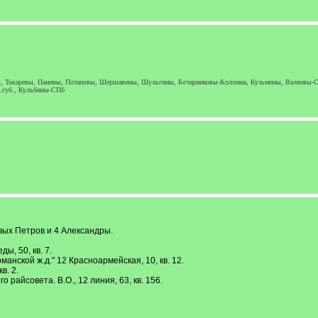
, Токаревы, Панины, Потаповы, Шершавины, Шульгины, Бочарниковы-Коломна, Кузьмины, Валяевы-С
.губ., Кульбины-СПб
евых Петров и 4 Александры.
ы, 50, кв. 7.
нской ж.д." 12 Красноармейская, 10, кв. 12.
в. 2.
райсовета. В.О., 12 линия, 63, кв. 156.