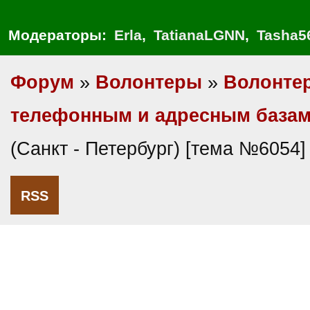
Модераторы:
Erla
,
TatianaLGNN
,
Tasha5
Форум
»
Волонтеры
»
Волонте
телефонным и адресным база
(Санкт - Петербург) [тема №6054]
RSS