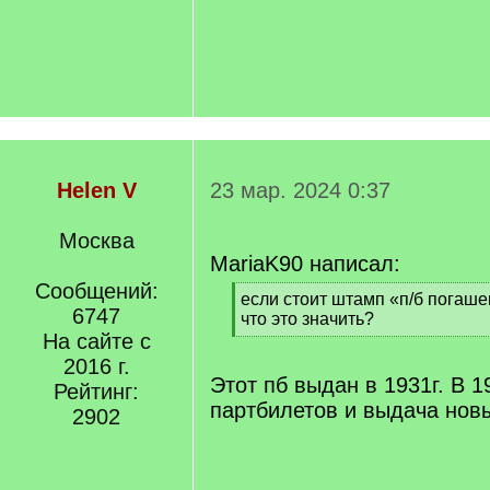
Helen V
23 мар. 2024 0:37
Москва
MariaK90 написал:
Сообщений:
[
если стоит штамп «п/б погаше
6747
q
что это значить?
]
На сайте с
[
/
2016 г.
q
Этот пб выдан в 1931г. В 
Рейтинг:
]
партбилетов и выдача нов
2902