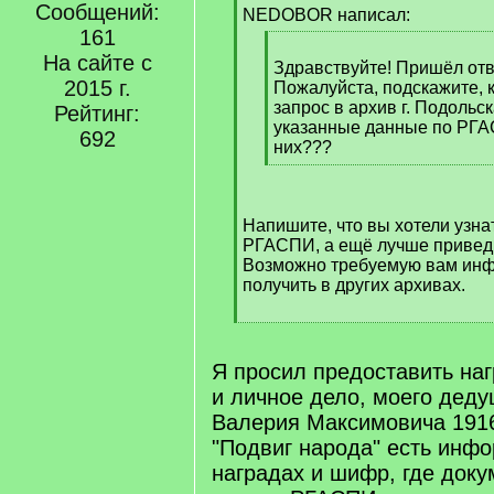
Сообщений:
q
NEDOBOR написал:
]
161
[
На сайте с
q
Здравствуйте! Пришёл от
2015 г.
]
Пожалуйста, подскажите, к
запрос в архив г. Подольс
Рейтинг:
указанные данные по РГА
692
них???
[
/
q
Напишите, что вы хотели узна
]
РГАСПИ, а ещё лучше приведи
Возможно требуемую вам ин
получить в других архивах.
[
/
q
Я просил предоставить на
]
и личное дело, моего дед
Валерия Максимовича 1916 
"Подвиг народа" есть инфо
наградах и шифр, где доку