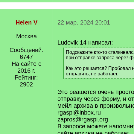
Helen V
22 мар. 2024 20:01
Москва
Ludovik-14 написал:
Сообщений:
[
Подскажите кто-то сталкивалс
6747
q
при отправке запроса через
]
На сайте с
Как это решается? Пробовал 
2016 г.
отправить, не работает.
Рейтинг:
[
2902
/
q
Это реашется очень просто
]
отправку через форму, и о
мейл архива в произвольн
rgaspi@inbox.ru
zapros@rgaspi.org
В запросе можете напомни
сайте архива не работает.