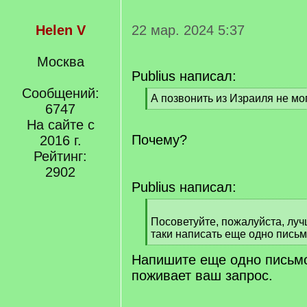
Helen V
22 мар. 2024 5:37
Москва
Publius написал:
Сообщений:
[
А позвонить из Израиля не мог
6747
q
[
]
На сайте с
/
q
Почему?
2016 г.
]
Рейтинг:
2902
Publius написал:
[
q
Посоветуйте, пожалуйста, лу
]
таки написать еще одно пись
[
Напишите еще одно письмо
/
q
поживает ваш запрос.
]