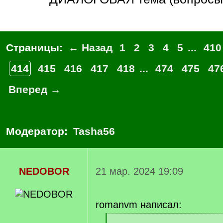
Страницы:
← Назад
1
2
3
4
5
...
410
414
415
416
417
418
...
474
475
47
Вперед →
Модератор:
Tasha56
NEDOBOR
21 мар. 2024 19:09
romanvm написал:
[