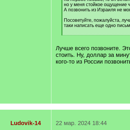
но у меня стойкое ощущение ч
А позвонить из Израиля не мог
Посоветуйте, пожалуйста, лу
таки написать еще одно пись
[
/
q
Лучше всего позвоните. Эт
]
стоить. Ну, доллар за мину
кого-то из России позвонит
Ludovik-14
22 мар. 2024 18:44