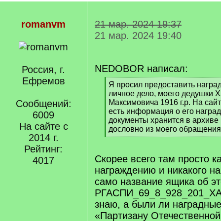
romanvm
21 мар. 2024 19:37
21 мар. 2024 19:40
NEDOBOR написал:
Россия, г.
Ефремов
[
Я просил предоставить награ
q
личное дело, моего дедушки 
]
Сообщений:
Максимовича 1916 г.р. На сай
есть информация о его наград
6009
документы хранится в архиве
На сайте с
дословно из моего обращения
2014 г.
[
/
Рейтинг:
q
Скорее всего там просто к
4017
]
награждению и никакого наг
само название ящика об эт
РГАСПИ_69_8_928_201_ХА
знаю, а были ли наградны
«Партизану Отечественной 