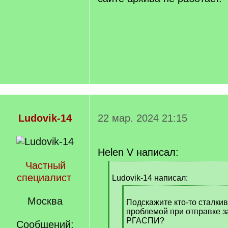
Ludovik-14
22 мар. 2024 21:15
Helen V написал:
Частный
[
специалист
q
Ludovik-14 написал:
]
[
Москва
q
Подскажите кто-то сталкив
]
проблемой при отправке з
РГАСПИ?
Сообщений: