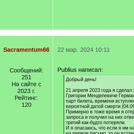
Sacramentum66
22 мар. 2024 10:11
Publius написал:
Сообщений:
251
[
Добрый день!
На сайте с
q
]
2023 г.
21 апреля 2023 года я сделал
Григории Менделевиче Герман
Рейтинг:
парт билета, времени вступле
120
вероятной датой смерти (04.09
Примерно в тоже время я отпр
запроса и получил на них отве
третий как-будто потеряли.
И я опасаюсь, что если я им 
на первое письмо, то он встан