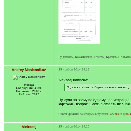
---
Бу(л)гаковы, Ка(о)шинские, Теряевы, Кравцовы, Ковал
Andrey Maslennikov
25 ноября 2014 14:12
Alekseej написал:
Москва
[
Подскажите кто разбирается какие это могут 
Сообщений: 4194
q
[
На сайте с 2010 г.
]
/
Рейтинг: 2675
q
Ну, суля по всему по одному - регистрацио
]
карточка - вопрос. Сложно сказать не зна
---
Список фамилий по которым веду поиск:
ссылка на дневн
Alekseej
25 ноября 2014 14:20