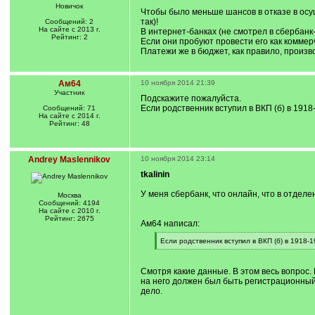
Новичок
Чтобы было меньше шансов в отказе в осу
так)!
Сообщений: 2
На сайте с 2013 г.
В интернет-банках (не смотрел в сбербанк
Рейтинг: 2
Если они пробуют провести его как коммерч
Платежи же в бюджет, как правило, произв
Ам64
10 ноября 2014 21:39
Участник
Подскажите пожалуйста.
Если родственник вступил в ВКП (б) в 191
Сообщений: 71
На сайте с 2014 г.
Рейтинг: 48
Andrey Maslennikov
10 ноября 2014 23:14
tkalinin
У меня сбербанк, что онлайн, что в отделе
Москва
Сообщений: 4194
На сайте с 2010 г.
Рейтинг: 2675
Ам64 написал:
[
Если родственник вступил в ВКП (б) в 1918-
q
[
]
/
q
Смотря какие данные. В этом весь вопрос. 
]
на него должен был быть регистрационный 
дело.