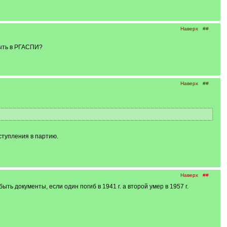
Наверх
##
быть в РГАСПИ?
Наверх
##
ступления в партию.
Наверх
##
ть документы, если один погиб в 1941 г. а второй умер в 1957 г.