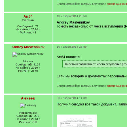
---
Список фамилий по которым веду поиск:
ссылка на дневн
Ам64
10 ноября 2014 23:53
Участник
Andrey Maslennikov
То есть независимо от места вступления (
Сообщений: 71
На сайте с 2014 г.
Рейтинг: 48
Andrey Maslennikov
10 ноября 2014 23:55
Ам64 написал:
Москва
[
То есть независимо от места вступления (Ро
Сообщений: 4194
q
[
На сайте с 2010 г.
]
/
Рейтинг: 2675
q
Если мы говорим о документах персонально
]
---
Список фамилий по которым веду поиск:
ссылка на дневн
Alekseej
25 ноября 2014 14:09
Получил сегодня вот такой документ. Напис
Новосибирск
Сообщений: 278
На сайте с 2013 г.
Рейтинг: 703