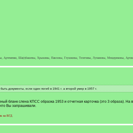
евы, Артеменко, Ша(е)башевы, Хрыкины, Павловы, Глушковы, Телегины, Лупановы, Мещеряковы, Арт
быть документы, если один погиб в 1941 г. а второй умер в 1957 г.
нный бланк слена КПСС образка 1953 и отчетная карточка (это 3 образа). На в
я что Вы запрашивали.
ик на ВГД
.