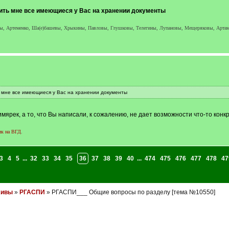
ить мне все имеющиеся у Вас на хранении документы
евы, Артеменко, Ша(е)башевы, Хрыкины, Павловы, Глушковы, Телегины, Лупановы, Мещеряковы, Арт
ь мне все имеющиеся у Вас на хранении документы
мярек, а то, что Вы написали, к сожалению, не дает возможности что-то конк
ик на ВГД
.
3
4
5
...
32
33
34
35
36
37
38
39
40
...
474
475
476
477
478
47
хивы
»
РГАСПИ
» РГАСПИ___ Общие вопросы по разделу [тема №10550]