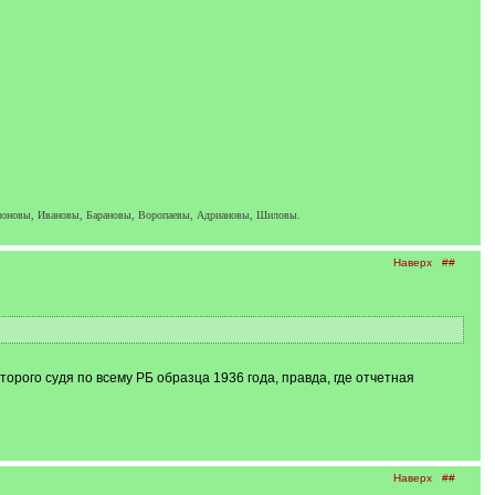
амоновы, Ивановы, Барановы, Воропаевы, Адриановы, Шиловы.
Наверх
##
торого судя по всему РБ образца 1936 года, правда, где отчетная
Наверх
##