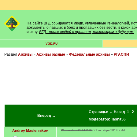
На сайте ВГД собираются люди, увлеченные генеалогией, исто
документы о павших в боях и пропавших без вести, в какой а
и чину.
ВГД - поиск людей в прошлом, настоящем и будущем!
VGD.RU
Раздел
Архивы
»
Архивы разные
»
Федеральные архивы
»
РГАСПИ
Страницы:
← Назад
1
2
Вперед →
Модератор:
Tasha56
Andrey Maslennikov
21 октября 2014 2:32
21 октября 2014 2:44