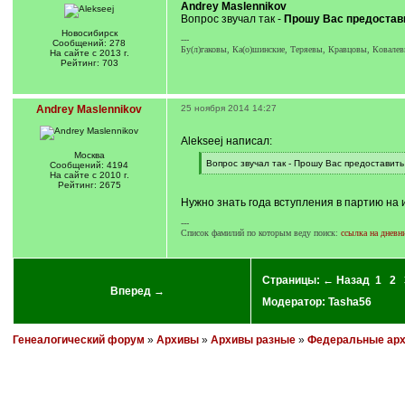
Andrey Maslennikov
Вопрос звучал так -
Прошу Вас предостав
Новосибирск
---
Сообщений: 278
Бу(л)гаковы, Ка(о)шинские, Теряевы, Кравцовы, Ковал
На сайте с 2013 г.
Рейтинг: 703
Andrey Maslennikov
25 ноября 2014 14:27
Alekseej написал:
Москва
[
Вопрос звучал так - Прошу Вас предоставит
Сообщений: 4194
q
[
На сайте с 2010 г.
]
/
Рейтинг: 2675
q
Нужно знать года вступления в партию на и
]
---
Список фамилий по которым веду поиск:
ссылка на дневн
Страницы:
← Назад
1
2
Вперед →
Модератор:
Tasha56
Генеалогический форум
»
Архивы
»
Архивы разные
»
Федеральные ар