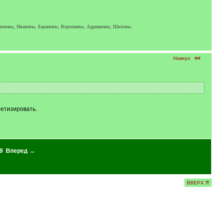
амоновы, Ивановы, Барановы, Воропаевы, Адриановы, Шиловы.
Наверх
##
ретизировать.
9
Вперед →
ВВЕРХ ⇈