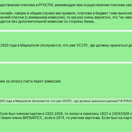
ществлении платежа в РГАСПИ, рекомендую при осуществлении платежа сказа
-онлайн, говорю в общем случае) как правило, платежи в бюджет тоже выполн
еский платеж (с взиманием комиссии), то как раз очень вероятно, что "не смо
одятся без дополнительной комиссии со стороны банка...
8-1920 года в Мариуполе (получается, что уже УССР) , где должны храниться
нии за оплату счета берет комиссию.
1920 года в Мариуполе (получается, что уже УССР) , где должны храниться данные? В РГАС
Если был членом партии в 1922-1926, то попал в перепись 1922 и 1924/1926 год
бланк члена ВКПб/КПСС, если в 1974, то учетная карточка. Если был на парт