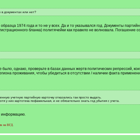
 в документах или нет?
 образца 1974 года и то не у всех. Да и то указывался год. Документы партийн
гистрационного бланка) политячейки как правило не волновала. Погашение оз
было, однако, проверьте в базах данных жертв политических репрессий, коих 
иона проживания, чтобы убедиться в отсутствии / наличии факта применени
енную учетную партийную карточку отказались так просто выдать.
хотя у них картотека пофамильная, и не обязательно знать год убытия с учета.
за информацию.
ик на ВГД
.