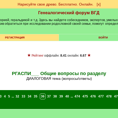
Нарисуйте свое древо. Бесплатно. Онлайн.
[х]
Генеалогический форум ВГД
рией, геральдикой и т.д. Здесь вы найдете собеседников, экспертов, умелых
рхив обратиться при исследовании родословной своей семьи, помогут опреде
РЕГИСТРАЦИЯ
ВОЙТИ
★
★
Рейтинг
оффлайн:
8.41
онлайн:
6.67
РГАСПИ___ Общие вопросы по разделу
ДИАЛОГОВАЯ тема (вопросы/ответы)
3
4
5
...
32
33
34
35
36
37
38
39
40
...
474
475
476
477
478
47