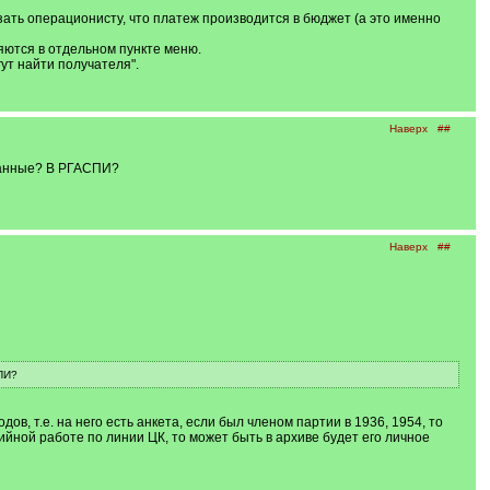
ть операционисту, что платеж производится в бюджет (а это именно
яются в отдельном пункте меню.
гут найти получателя".
Наверх
##
 данные? В РГАСПИ?
Наверх
##
ПИ?
ов, т.е. на него есть анкета, если был членом партии в 1936, 1954, то
ийной работе по линии ЦК, то может быть в архиве будет его личное