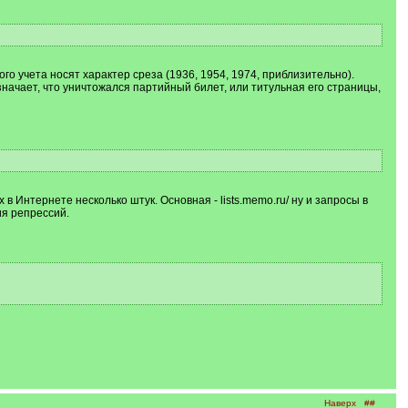
ого учета носят характер среза (1936, 1954, 1974, приблизительно).
начает, что уничтожался партийный билет, или титульная его страницы,
в Интернете несколько штук. Основная - lists.memo.ru/ ну и запросы в
я репрессий.
Наверх
##