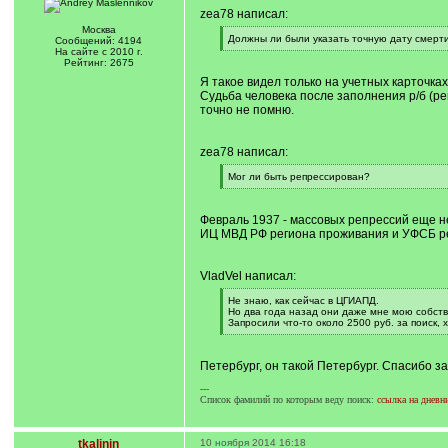
zea78 написал:
Москва
[
Должны ли были указать точную дату смерти
Сообщений: 4194
q
[
На сайте с 2010 г.
]
/
Рейтинг: 2675
q
Я такое видел только на учетных карточках
]
Судьба человека после заполнения р/б (ре
точно не помню.
zea78 написал:
[
Мог ли быть репрессирован?
q
[
]
/
q
Февраль 1937 - массовых репрессий еще не 
]
ИЦ МВД РФ региона проживания и УФСБ рег
VladVel написал:
[
Не знаю, как сейчас в ЦГИАПД.
q
Но два года назад они даже мне мою собств
]
Запросили что-то около 2500 руб. за поиск, 
[
/
q
Петербург, он такой Петербург. Спасибо 
]
---
Список фамилий по которым веду поиск:
ссылка на дневн
tkalinin
10 ноября 2014 16:18