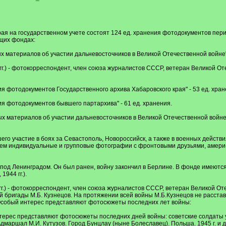
рая на государственном учете состоят 124 ед. хранения фотодокументов пер
щих фондах:
 материалов об участии дальневосточников в Великой Отечественной войне" -
гг.) - фотокорреспондент, член союза журналистов СССР, ветеран Великой Отеч
я фотодокументов Государственного архива Хабаровского края" - 53 ед. хран
я фотодокументов бывшего партархива" - 61 ед. хранения.
ых материалов об участии дальневосточников в Великой Отечественной войн
го участие в боях за Севастополь, Новороссийск, а также в военных действ
 нем индивидуальные и групповые фотографии с фронтовыми друзьями, амер
под Ленинградом. Он был ранен, войну закончил в Берлине. В фонде имеютс
944 гг.).
9гг.) - фотокорреспондент, член союза журналистов СССР, ветеран Великой 
бригады М.Б. Кузнецов. На протяжении всей войны М.Б.Кузнецов не расстав
 Особый интерес представляют фотосюжеты последних лет войны:
ерес представляют фотосюжеты последних дней войны: советские солдаты у Ре
маршал М.И. Кутузов. Город Бунцлау (ныне Болеславец). Польша. 1945 г. и др.