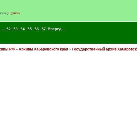
ский у.
Рудневы
. ...
52
53
54
55
56
57
Вперед →
хивы РФ
»
Архивы Хабаровского края
»
Государственный архив Хабаровск