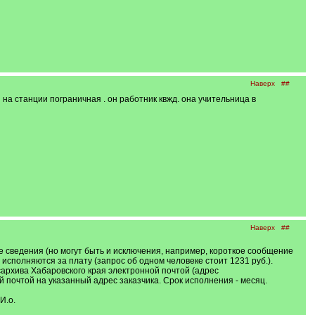
Наверх
##
на станции пограничная . он работник квжд. она учительница в
Наверх
##
е сведения (но могут быть и исключения, например, короткое сообщение
сполняются за плату (запрос об одном человеке стоит 1231 руб.).
архива Хабаровского края электронной почтой (адрес
й почтой на указанный адрес заказчика. Срок исполнения - месяц.
И.о.