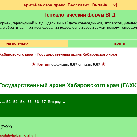
Нарисуйте свое древо. Бесплатно. Онлайн.
[х]
Генеалогический форум ВГД
рией, геральдикой и т.д. Здесь вы найдете собеседников, экспертов, умелых
рхив обратиться при исследовании родословной своей семьи, помогут опреде
РЕГИСТРАЦИЯ
ВОЙТИ
Хабаровского края
»
Государственный архив Хабаровского края
★
★
Рейтинг
оффлайн:
9.67
онлайн:
9.67
Государственный архив Хабаровского края (ГАХК
. ...
52
53
54
55
56
57
Вперед →
 (ГАХК)
ru/state/habar_kr.shtml