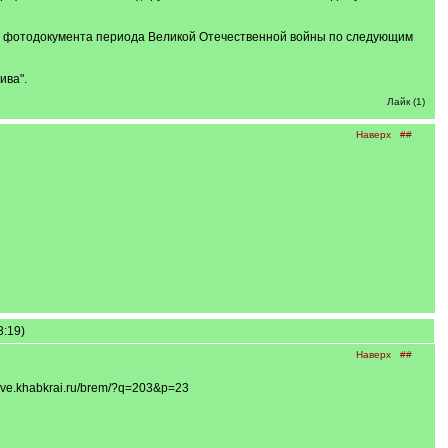
 53 фотодокумента периода Великой Отечественной войны по следующим
ива".
Лайк (1)
Наверх
##
3:19)
Наверх
##
ve.khabkrai.ru/brem/?q=203&p=23