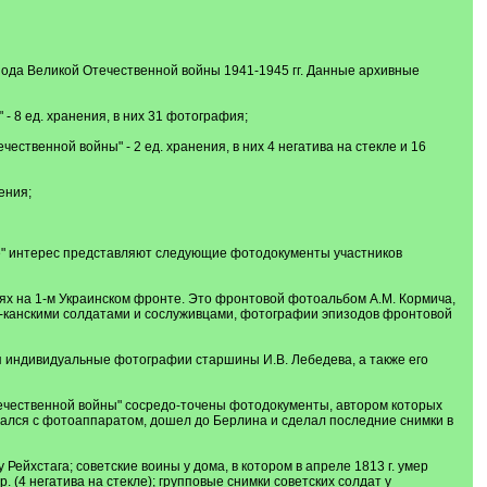
иода Великой Отечественной войны 1941-1945 гг. Данные архивные
 8 ед. хранения, в них 31 фотография;
ественной войны" - 2 ед. хранения, в них 4 негатива на стекле и 16
ения;
е" интерес представляют следующие фотодокументы участников
иях на 1-м Украинском фронте. Это фронтовой фотоальбом А.М. Кормича,
и-канскими солдатами и сослуживцами, фотографии эпизодов фронтовой
я индивидуальные фотографии старшины И.В. Лебедева, а также его
Отечественной войны" сосредо-точены фотодокументы, автором которых
ался с фотоаппаратом, дошел до Берлина и сделал последние снимки в
йхстага; советские воины у дома, в котором в апреле 1813 г. умер
 (4 негатива на стекле); групповые снимки советских солдат у