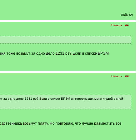
Лайк (2)
Наверх
##
еня тоже возьмут за одно дело 1231 рэ? Если в списке БРЭМ
Наверх
##
мут за одно дело 1231 рэ? Если в списке БРЭМ интересующих меня людей одной
одственника возьмут плату. Но повторяю, что лучше разместить все