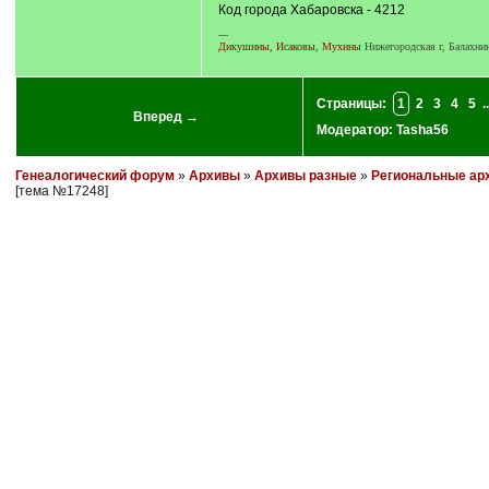
Код города Хабаровска - 4212
]
---
Дикушины
,
Исаковы
,
Мухины
Нижегородская г, Балахнин
Страницы:
1
2
3
4
5
..
Вперед →
Модератор:
Tasha56
Генеалогический форум
»
Архивы
»
Архивы разные
»
Региональные ар
[тема №17248]