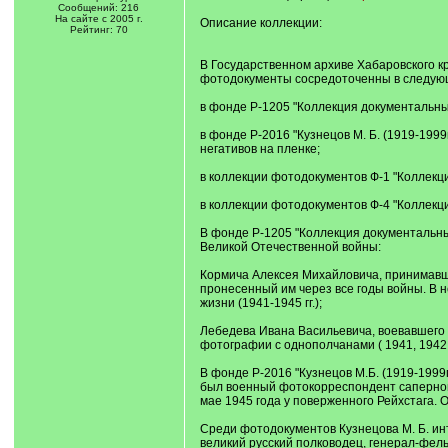
Сообщений: 216
На сайте с 2005 г.
Описание коллекции:
Рейтинг: 70
В Государственном архиве Хабаровского к
фотодокументы сосредоточенны в следую
в фонде Р-1205 "Коллекция документальных
в фонде Р-2016 "Кузнецов М. Б. (1919-1999
негативов на пленке;
в коллекции фотодокументов Ф-1 "Коллекци
в коллекции фотодокументов Ф-4 "Коллекци
В фонде Р-1205 "Коллекция документальн
Великой Отечественной войны:
Кормича Алексея Михайловича, принимавше
пронесенный им через все годы войны. В
жизни (1941-1945 гг.);
Лебедева Ивана Васильевича, воевавшего 
фотографии с однополчанами ( 1941, 1942, 1
В фонде Р-2016 "Кузнецов М.Б. (1919-199
был военный фотокорреспондент саперной 
мае 1945 года у поверженного Рейхстага.
Среди фотодокументов Кузнецова М. Б. инт
великий русский полководец, генерал-фельд