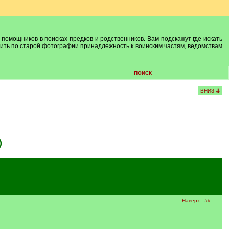
 помощников в поисках предков и родственников. Вам подскажут где искать
лить по старой фотографии принадлежность к воинским частям, ведомствам
ПОИСК
ВНИЗ ⇊
)
Наверх
##