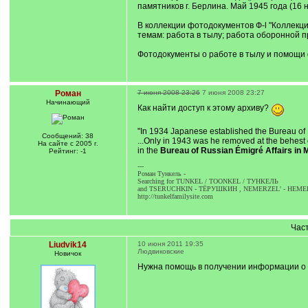
памятников г. Берлина. Май 1945 года (16 н
В коллекции фотодокументов Ф-l "Коллекц
темам: работа в тылу; работа оборонной
Фотодокументы о работе в тылу и помощи 
Роман
7 июня 2008 23:26
7 июня 2008 23:27
Начинающий
Как найти доступ к этому архиву?
"In 1934 Japanese established the Bureau of 
Сообщений: 38
...Only in 1943 was he removed at the behest
На сайте с 2005 г.
in the
Bureau of Russian Émigré Affairs in 
Рейтинг: -1
---
Роман Тункель -
Searching for TUNKEL / TOONKEL / ТУНКЕЛЬ
and TSERUCHKIN - ТЁРУШКИН , NEMERZEL' - НЕМЕ
http://tunkelfamilysite.com
Час
Liudvik14
10 июня 2011 19:35
Людвиковские
Новичок
Нужна помощь в получении информации о се