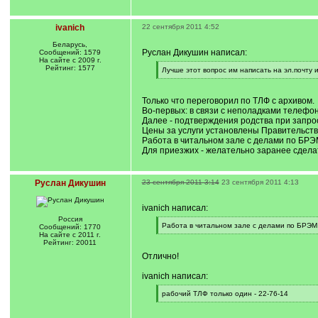
ivanich
22 сентября 2011 4:52
Беларусь,
Руслан Дикушин написал:
Сообщений: 1579
На сайте с 2009 г.
Рейтинг: 1577
[
Лучше этот вопрос им написать на эл.почту и
q
[
]
/
q
Только что переговорил по ТЛФ с архивом.
]
Во-первых: в связи с неполадками телефон
Далее - подтверждения родства при запрос
Цены за услуги установлены Правительств
Работа в читальном зале с делами по БРЭМ
Для приезжих - желательно заранее сделат
Руслан Дикушин
23 сентября 2011 3:14
23 сентября 2011 4:13
ivanich написал:
Россия
[
Работа в читальном зале с делами по БРЭМ 
Сообщений: 1770
q
[
На сайте с 2011 г.
]
/
Рейтинг: 20011
q
Отлично!
]
ivanich написал:
[
рабочий ТЛФ только один - 22-76-14
q
[
]
/
q