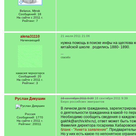
Belarus, Minsk
Сообщений: 18
На сайте с 2011 г.
Рейтинг: 7
alena31110
21 июля 2011 21:06
Начинающий
нужна помощь в поиске инфы на щеглова ко
китайской школе . родились 1880- 1890.
---
спасибо
хакасия черногорск
Сообщений: 20
На сайте с 2011 г.
Рейтинг: 3
Руслан Дикушин
16 сентября 2011 9:39
16 сентября 2011 9:39
Бюро российских эмигрантов
В личном деле гражданина, зарегистриров
о деятельности гражданина в какой-то пер
Россия
Необходимо сообщить сведения о каждом г
Сообщений: 1770
На сайте с 2011 г.
gakhk@archiv.khv.ru), ответ может быть т
Рейтинг: 20011
Фамилия директора госархива Хабаровского
бланк - "Анкета заявление"
. Предварительн
Но у них есть какое-то непонятное ограни