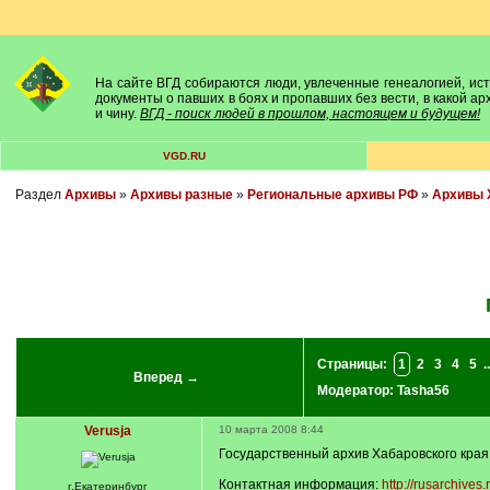
На сайте ВГД собираются люди, увлеченные генеалогией, исто
документы о павших в боях и пропавших без вести, в какой а
и чину.
ВГД - поиск людей в прошлом, настоящем и будущем!
VGD.RU
Раздел
Архивы
»
Архивы разные
»
Региональные архивы РФ
»
Архивы 
Страницы:
1
2
3
4
5
..
Вперед →
Модератор:
Tasha56
Verusja
10 марта 2008 8:44
Государственный архив Хабаровского края
Контактная информация:
http://rusarchives.
г.Екатеринбург