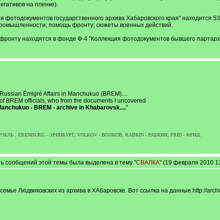
егативов на пленке).
ия фотодокументов государственного архива Хабаровского края" находится
 промышленности; помощь фронту; сюжеты военных действий.
фронту находятся в фонде Ф-4 "Коллекция фотодокументов бывшего партарх
Russian Émigré Affairs in Manchukuo (BREM)....
 of BREM officials, who from the documents I uncovered
Manchukuo - BREM - archive in Khabarovsk....
"
РЗЕЛЬ , ERENBURG - ЭРИНБУРГ, VOLKOV - ВОЛКОВ, RABKIN - РАБКИН, FRID - ФРИД.
ть сообщений этой темы была выделена в тему "
СВАЛКА
" (19 февраля 2010 1
мье Людвиковских из архива в ХАбаровске. Вот ссылка на данные:http://archi