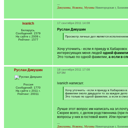
---
Дикушины
,
Исаковы
,
Мухины
Нижегородская г, Балахнин
ivanich
17 сентября 2011 14:08
Руслан Дикушин
Беларусь,
Сообщений: 1579
[
На сайте с 2009 г.
Просмотр личных дел является исполнением
q
Рейтинг: 1577
[
]
/
q
Хочу уточнить - если я приеду в Хабаровс
]
интересующих меня людей
одной фамили
Это только по одной фамилии,
а если в с
Руслан Дикушин
18 сентября 2011 17:08
БРЭМ
ivanich написал:
Россия
Сообщений: 1770
[
Хочу уточнить - если я приеду в Хабаровск
На сайте с 2011 г.
q
фамилии около двадцати то за каждое дело
Рейтинг: 20011
]
Это только по одной фамилии, а если в спис
[
/
q
Лучше этот вопрос им написать на эл.почту
]
Скорее всего, с делом родственника (при 
вопросы у них в гостевой книге. Или проч
---
Дикушины
,
Исаковы
,
Мухины
Нижегородская г, Балахнин