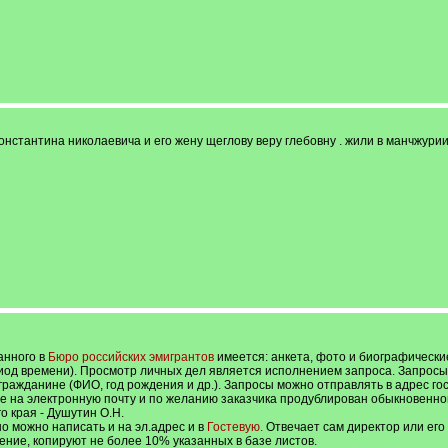
нстантина николаевича и его жену щеглову веру глебовну . жили в манчжурии 
анного в
Бюро российских эмигрантов
имеется: анкета, фото и биографически
иод времени). Просмотр личных дел является исполнением запроса. Запросы и
ражданине (ФИО, год рождения и др.). Запросы можно отправлять в адрес гос
оже на электронную почту и по желанию заказчика продублирован обыкновенно
 края - Душутин О.Н.
о можно написать и на эл.адрес и в
Гостевую.
Отвечает сам директор или его 
чение, копируют не более 10% указанных в базе листов.