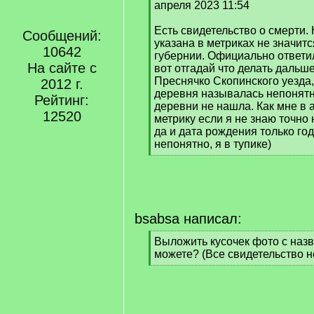
q
апреля 2023 11:54
]
Есть свидетельство о смерти. 
Сообщений:
указана в метриках не значитс
10642
губернии. Официально ответил
На сайте с
вот отгадай что делать дальше
Преснячко Скопинского уезда,
2012 г.
деревня называлась непонятно
Рейтинг:
деревни не нашла. Как мне в 
12520
метрику если я не знаю точно 
да и дата рождения только год
непонятно, я в тупике)
[
/
q
]
bsabsa написал:
[
Выложить кусочек фото с наз
q
можете? (Все свидетельство н
]
[
/
q
]