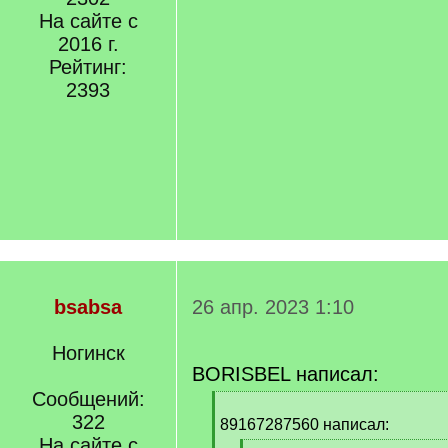
На сайте с
2016 г.
Рейтинг:
2393
bsabsa
26 апр. 2023 1:10
Ногинск
BORISBEL написал:
Сообщений:
[
322
q
89167287560 написал:
]
На сайте с