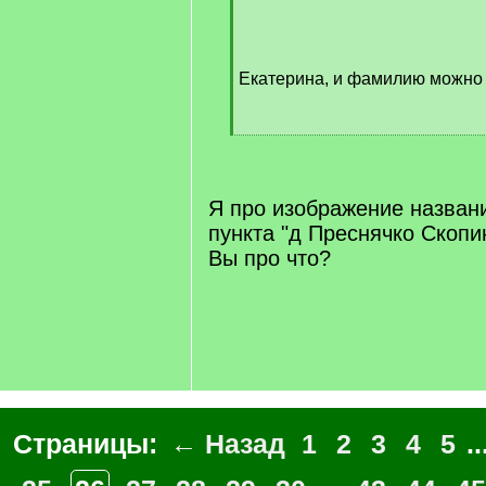
/
q
]
Екатерина, и фамилию можно 
[
/
q
]
Я про изображение назван
пункта "д Преснячко Скопин
Вы про что?
Страницы:
← Назад
1
2
3
4
5
..