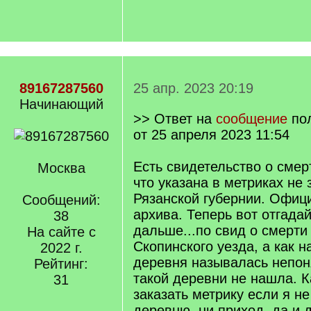
89167287560
25 апр. 2023 20:19
Начинающий
>> Ответ на
сообщение
по
от 25 апреля 2023 11:54
Есть свидетельство о смер
Москва
что указана в метриках не 
Рязанской губернии. Офиц
Сообщений:
архива. Теперь вот отгадай
38
дальше...по свид о смерти
На сайте с
Скопинского уезда, а как н
2022 г.
деревня называлась непоня
Рейтинг:
такой деревни не нашла. К
31
заказать метрику если я не
деревню, ни приход, да и 