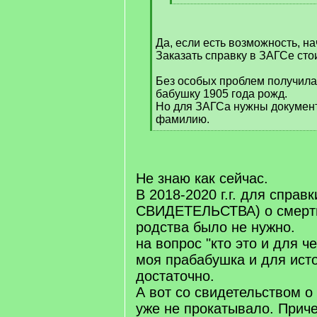
[
/
q
Да, если есть возможность, н
]
Заказать справку в ЗАГСе стои
Без особых проблем получила
бабушку 1905 года рожд.
Но для ЗАГСа нужны докумен
фамилию.
[
/
q
]
Не знаю как сейчас.
В 2018-2020 г.г. для справ
СВИДЕТЕЛЬСТВА) о смерти
родства было не нужно.
на вопрос "кто это и для чег
моя прабабушка и для ист
достаточно.
А вот со свидетельством о 
уже не прокатывало. Прич