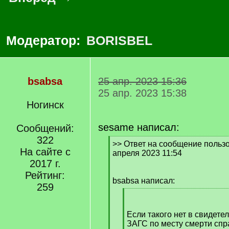
Модератор:
BORISBEL
bsabsa
25 апр. 2023 15:36
25 апр. 2023 15:38
Ногинск
sesame написал:
Сообщений:
322
[
>> Ответ на сообщение пользо
На сайте с
q
апреля 2023 11:54
]
2017 г.
Рейтинг:
bsabsa написал:
259
[
q
]
Если такого нет в свидетел
ЗАГС по месту смерти спр