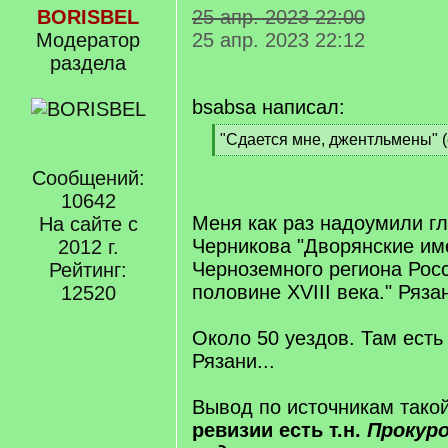
BORISBEL
25 апр. 2023 22:00
Модератор
25 апр. 2023 22:12
раздела
bsabsa написал:
[
"Сдается мне, джентльмены" (с
q
[
]
Сообщений:
/
q
10642
]
Меня как раз надоумили гл
На сайте с
Черникова "Дворянские им
2012 г.
Черноземного региона Рос
Рейтинг:
половине XVIII века." Рязан
12520
Около 50 уездов. Там есть 
Рязани...
Вывод по источникам такой
ревизии есть т.н.
Прокур