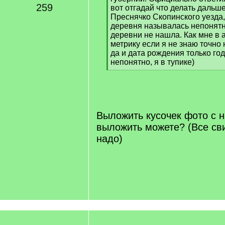
259
вот отгадай что делать дальше
Преснячко Скопинского уезда,
деревня называлась непонятно
деревни не нашла. Как мне в 
метрику если я не знаю точно 
да и дата рождения только год
непонятно, я в тупике)
[
/
q
]
Выложить кусочек фото с 
выложить можете? (Все св
надо)