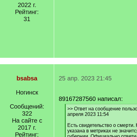
2022 г.
Рейтинг:
31
bsabsa
25 апр. 2023 21:45
Ногинск
89167287560 написал:
Сообщений:
[
>> Ответ на сообщение пользо
322
q
апреля 2023 11:54
]
На сайте с
Есть свидетельство о смерти. 
2017 г.
указана в метриках не значитс
Рейтинг:
губернии. Официально ответил