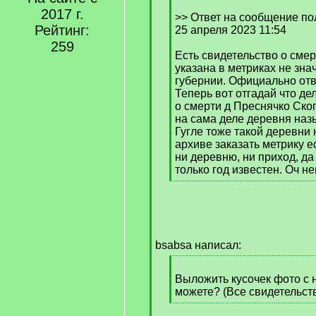
[
2017 г.
q
>> Ответ на сообщение по
Рейтинг:
]
25 апреля 2023 11:54
259
Есть свидетельство о смер
указана в метриках не зна
губернии. Официально отв
Теперь вот отгадай что де
о смерти д Преснячко Скоп
на сама деле деревня наз
Гугле тоже такой деревни 
архиве заказать метрику е
ни деревню, ни приход, да
только год известен. Оч не
[
/
q
]
bsabsa написал:
[
q
Выложить кусочек фото с
]
можете? (Все свидетельств
[