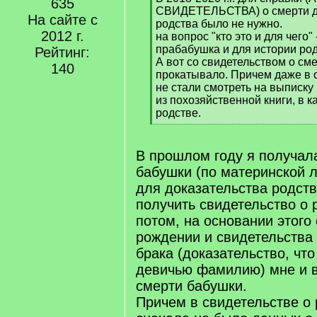
635
СВИДЕТЕЛЬСТВА) о смерти д
На сайте с
родства было не нужно.
2012 г.
на вопрос "кто это и для чего" 
прабабушка и для истории род
Рейтинг:
А вот со свидетельством о сме
140
прокатывало. Причем даже в 
не стали смотреть на выписку 
из похозяйственной книги, в к
родстве.
[
/
q
В прошлом году я получала
]
бабушки (по материнской л
для доказательства родст
получить свидетельство о
потом, на основании этого
рождении и свидетельства 
брака (доказательство, чт
девичью фамилию) мне и в
смерти бабушки.
Причем в свидетельстве о