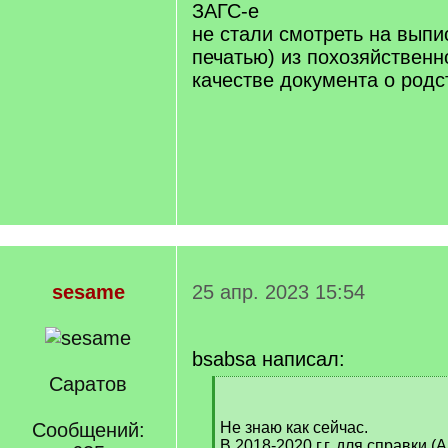
ЗАГС-е
не стали смотреть на выпи
печатью) из похозяйственно
качестве документа о родс
sesame
25 апр. 2023 15:54
bsabsa написал:
Саратов
[
q
]
Сообщений:
Не знаю как сейчас.
В 2018-2020 г.г. для справки 