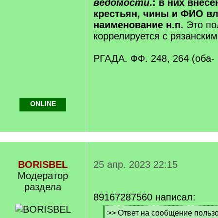
ведомости
.: в них внес
крестьян, чины и ФИО в
наименование н.п.
Это по
коррелируется с рязанским
РГАДА. ФФ. 248, 264 (оба-
ONLINE
BORISBEL
25 апр. 2023 22:15
Модератор
раздела
89167287560 написал:
[
>> Ответ на сообщение пользо