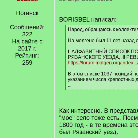
Ногинск
BORISBEL написал:
Сообщений:
[
Народ, обращаюсь к коллекти
322
q
]
На сайте с
На молгене был 11 лет назад 
2017 г.
I. АЛФАВИТНЫЙ СПИСОК 
Рейтинг:
РЯЗАНСКОГО УЕЗДА, III РЕ
259
https://forum.molgen.org/index
В этом списке 1037 позиций 
указанием числа крепостных 
...
[
/
q
]
Как интересно. В представ
"мое" село тоже есть. Посм
1800 год - в те времена эт
был Рязанский уезд.