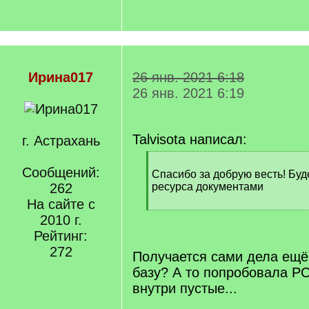
Ирина017
26 янв. 2021 6:18
26 янв. 2021 6:19
Talvisota написал:
г. Астрахань
[
Сообщений:
q
Спасибо за добрую весть! Бу
]
262
ресурса документами
На сайте с
[
2010 г.
/
Рейтинг:
q
]
272
Получается сами дела ещё
базу? А то попробовала РС
внутри пустые...