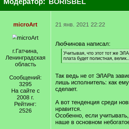
Модератор:
BORISBEL
microArt
21 янв. 2021 22:22
Любчинова написал:
г.Гатчина,
[
Учитывая, что этот тот же ЭЛА
Ленинградская
q
плата будет полистная, велик..
]
область
[
/
q
Так ведь не от ЭЛАРа завис
Сообщений:
]
лишь исполнитель: как ему 
3295
сделает.
На сайте с
2008 г.
А вот тенденция среди но
Рейтинг:
нравится.
2526
Особенно, если учитывать,
наше в основном небогато