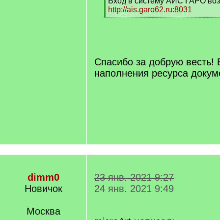
Вход в систему АИС ГАРО воз
http://ais.garo62.ru:8031
[
/
q
]
Спасибо за добрую весть!
наполнения ресурса докум
dimm0
23 янв. 2021 9:27
Новичок
24 янв. 2021 9:49
Москва