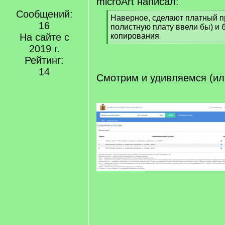
microArt написал:
Сообщений:
[
Наверное, сделают платный п
16
q
полистную плату ввели бы) и 
]
На сайте с
копирования
[
2019 г.
/
Рейтинг:
q
14
]
Смотрим и удивляемся (ил