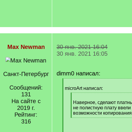
Max Newman
30 янв. 2021 16:04
30 янв. 2021 16:05
dimm0 написал:
Санкт-Петербург
[
Сообщений:
q
microArt написал:
]
131
[
На сайте с
q
Наверное, сделают платны
2019 г.
]
не полистную плату ввели 
возможности копирования
Рейтинг:
[
316
/
q