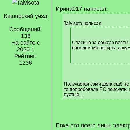
Ирина017 написал:
Каширский уезд
[
q
Talvisota написал:
]
Сообщений:
[
138
q
На сайте с
]
Спасибо за добрую весть!
наполнения ресурса доку
2020 г.
Рейтинг:
1236
[
/
q
]
Получается сами дела ещё не 
то попробовала РС поискать, 
пустые...
[
/
q
]
Пока это всего лишь элект