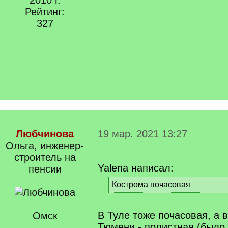
2010 г.
Рейтинг:
327
Любчинова
19 мар. 2021 13:27
Ольга, инженер-
строитель на
Yalena написал:
пенсии
[
Кострома почасовая
q
[
]
/
q
В Туле тоже почасовая, а в
Омск
]
Тюмени - полистная (было 0