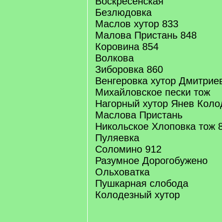
Воскресенская
Безлюдовка
Маслов хутор 833
Малова Пристань 848
Коровина 854
Волкова
Зиборовка 860
Венгеровка хутор Дмитрие
Михайловское пески тож
Нагорный хутор Янев Коло
Маслова Пристань
Никольское Хлоповка тож 
Пуляевка
Соломино 912
Разумное Дорогобужено
Ольховатка
Пушкарная слобода
Колодезный хутор