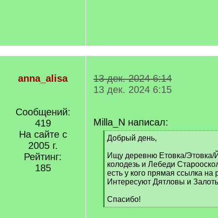
anna_alisa
13 дек. 2024 6:14
13 дек. 2024 6:15
Сообщений:
Milla_N написал:
419
На сайте с
[
Добрый день,
2005 г.
q
]
Рейтинг:
Ищу деревню Етовка/Этовка/
колодезь и Лебеди Старооскол
185
есть у кого прямая ссылка на 
Интересуют Дятловы и Залот
Спасибо!
[
/