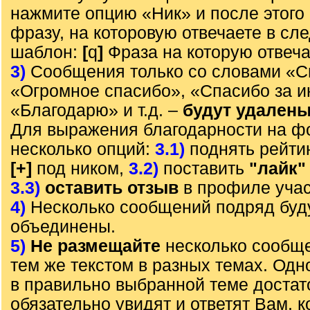
нажмите опцию «Ник» и после этого 
фразу, на которовую отвечаете в с
шаблон:
[
q
]
Фраза на которую отвеч
3)
Сообщения только со словами «С
«Огромное спасибо», «Спасибо за 
«Благодарю» и т.д. –
будут удален
Для выражения благодарности на ф
несколько опций:
3.1)
поднять рейти
[+]
под ником,
3.2)
поставить
"лайк"
3.3)
оставить отзыв
в профиле учас
4)
Несколько сообщений подряд буд
объединены.
5)
Не размещайте
несколько сообще
тем же текстом в разных темах. Од
в правильно выбранной теме достат
обязательно увидят и ответят Вам, к