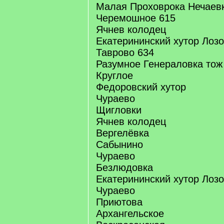
Малая Проховрока Нечаев
Черемошное 615
Ячнев колодец
Екатерининский хутор Лоз
Таврово 634
Разумное Генераловка тож
Круглое
Федоровский хутор
Чураево
Щигловки
Ячнев колодец
Вергелёвка
Сабынино
Чураево
Безлюдовка
Екатерининский хутор Лоз
Чураево
Приютова
Архангельское