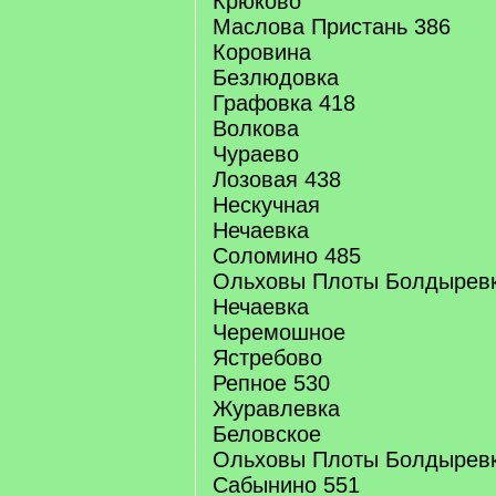
Крюково
Маслова Пристань 386
Коровина
Безлюдовка
Графовка 418
Волкова
Чураево
Лозовая 438
Нескучная
Нечаевка
Соломино 485
Ольховы Плоты Болдыревк
Нечаевка
Черемошное
Ястребово
Репное 530
Журавлевка
Беловское
Ольховы Плоты Болдыревк
Сабынино 551