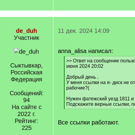
de_duh
11 дек. 2024 14:09
Участник
anna_alisa написал:
[
>> Ответ на сообщение пользо
Сыктывкар,
q
июня 2024 20:02
]
Российская
Добрый день .
Федерация
У меня ссылки на я- диск не 
рабочие?(
Сообщений:
Нужен фатежский уезд 1811 и 
94
Подскажите верные ссылки, п
На сайте с
[
2022 г.
/
Рейтинг:
q
Все ссылки работают.
]
225