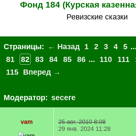
Фонд 184 (Курская казенна
Ревизские сказки
Страницы:
← Назад
1
2
3
4
5
..
81
82
83
84
85
86
...
110
111
115
Вперед →
Модератор:
secere
vam
25 авг. 2010 8:08
29 янв. 2024 11:28