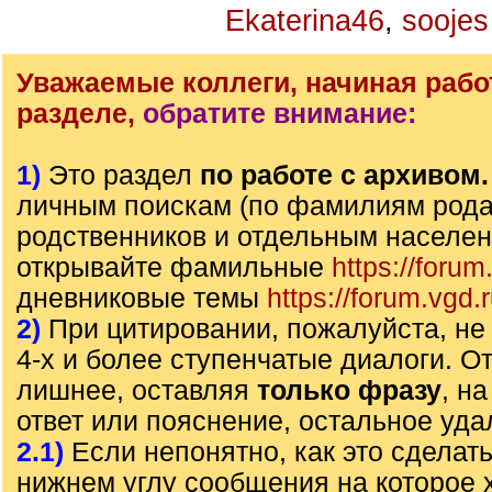
Ekaterina46
,
soojes
Уважаемые коллеги, начиная рабо
разделе,
обратите внимание:
1)
Это раздел
по работе с архивом
личным поискам (по фамилиям рода)
родственников и отдельным населе
открывайте фамильные
https://forum
дневниковые темы
https://forum.vgd.
2)
При цитировании, пожалуйста, не 
4-х и более ступенчатые диалоги. О
лишнее, оставляя
только фразу
, н
ответ или пояснение, остальное уда
2.1)
Если непонятно, как это сделать
нижнем углу сообщения на которое х