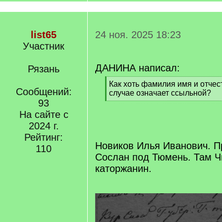
list65
24 ноя. 2025 18:23
Участник
ДАНИНА написал:
Рязань
[
Как хоть фамилия имя и отчес
Сообщений:
q
случае означает ссыльной?
]
93
[
/
На сайте с
q
2024 г.
]
Рейтинг:
Новиков Илья Иванович. Пр
110
Сослан под Тюмень. Там Ч
каторжанин.