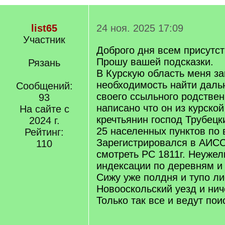
list65
24 ноя. 2025 17:09
Участник
Доброго дня всем присутс
Прошу вашей подсказки.
Рязань
В Курскую область меня з
необходимость найти даль
Сообщений:
своего ссыльного родствен
93
написано что он из курской
На сайте с
кречтьянин господ Трубецк
2024 г.
25 населенных пунктов по 
Рейтинг:
Зарегистрировался в АИСС
110
смотреть РС 1811г. Неужел
индексации по деревням и
Сижу уже полдня и тупо л
Новооскольский уезд и нич
Только так все и ведут пои