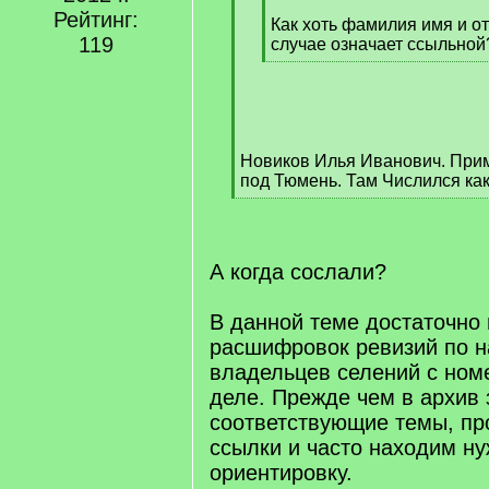
[
Рейтинг:
q
Как хоть фамилия имя и о
119
]
случае означает ссыльной
[
/
q
]
Новиков Илья Иванович. Прим
под Тюмень. Там Числился как
[
/
q
]
А когда сослали?
В данной теме достаточно
расшифровок ревизий по н
владельцев селений с ном
деле. Прежде чем в архив 
соответствующие темы, п
ссылки и часто находим н
ориентировку.