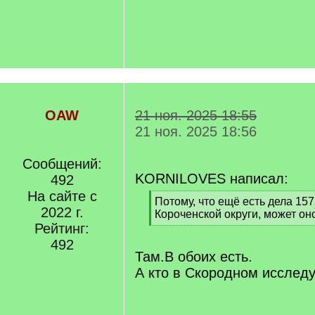
OAW
21 ноя. 2025 18:55
21 ноя. 2025 18:56
Сообщений:
KORNILOVES написал:
492
На сайте с
[
Потому, что ещё есть дела 15
2022 г.
q
Короченской округи, может он
]
Рейтинг:
[
/
492
q
Там.В обоих есть.
]
А кто в Скородном исслед