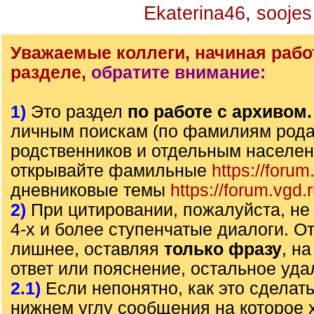
Ekaterina46
,
soojes
Уважаемые коллеги, начиная рабо
разделе,
обратите внимание:
1)
Это раздел
по работе с архивом
личным поискам (по фамилиям рода)
родственников и отдельным населе
открывайте фамильные
https://forum
дневниковые темы
https://forum.vgd.
2)
При цитировании, пожалуйста, не 
4-х и более ступенчатые диалоги. О
лишнее, оставляя
только фразу
, н
ответ или пояснение, остальное уда
2.1)
Если непонятно, как это сделать
нижнем углу сообщения на которое х