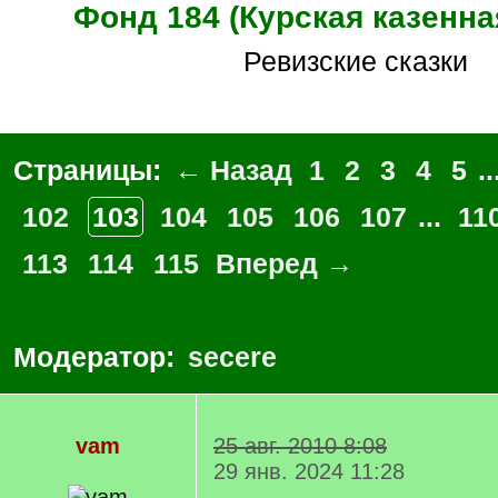
Фонд 184 (Курская казенна
Ревизские сказки
Страницы:
← Назад
1
2
3
4
5
..
102
103
104
105
106
107
...
11
113
114
115
Вперед →
Модератор:
secere
vam
25 авг. 2010 8:08
29 янв. 2024 11:28