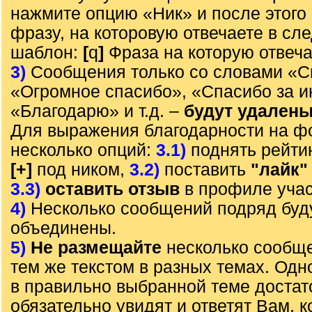
нажмите опцию «Ник» и после этого 
фразу, на которовую отвечаете в с
шаблон:
[
q
]
Фраза на которую отвеч
3)
Сообщения только со словами «С
«Огромное спасибо», «Спасибо за 
«Благодарю» и т.д. –
будут удален
Для выражения благодарности на ф
несколько опций:
3.1)
поднять рейти
[+]
под ником,
3.2)
поставить
"лайк"
3.3)
оставить отзыв
в профиле учас
4)
Несколько сообщений подряд буд
объединены.
5)
Не размещайте
несколько сообще
тем же текстом в разных темах. Од
в правильно выбранной теме достат
обязательно увидят и ответят Вам, к