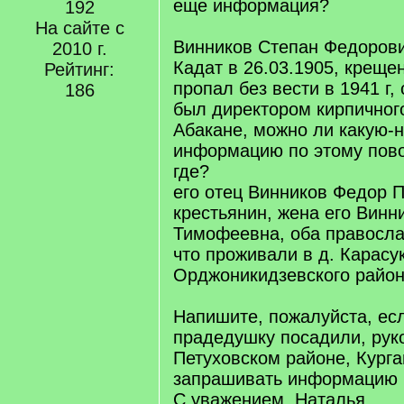
еще информация?
192
На сайте с
Винников Степан Федорович
2010 г.
Кадат в 26.03.1905, крещен
Рейтинг:
пропал без вести в 1941 г,
186
был директором кирпичног
Абакане, можно ли какую-
информацию по этому пово
где?
его отец Винников Федор П
крестьянин, жена его Винн
Тимофеевна, оба правосла
что проживали в д. Карасук
Орджоникидзевского район
Напишите, пожалуйста, ес
прадедушку посадили, рук
Петуховском районе, Курган
запрашивать информацию
С уважением, Наталья