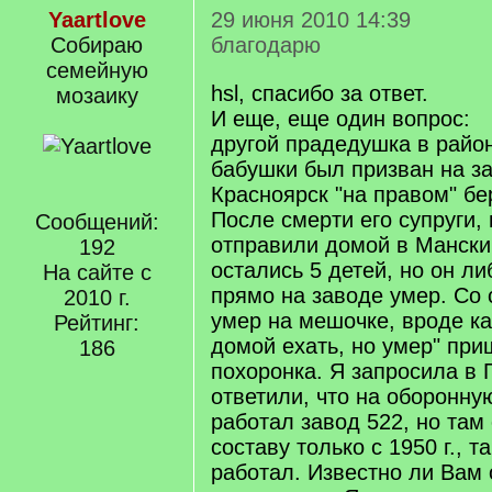
Yaartlove
29 июня 2010 14:39
Собираю
благодарю
семейную
hsl, спасибо за ответ.
мозаику
И еще, еще один вопрос:
другой прадедушка в район
бабушки был призван на з
Красноярск "на правом" бе
После смерти его супруги,
Сообщений:
отправили домой в Манский
192
остались 5 детей, но он ли
На сайте с
прямо на заводе умер. Со 
2010 г.
умер на мешочке, вроде ка
Рейтинг:
домой ехать, но умер" при
186
похоронка. Я запросила в 
ответили, что на оборонн
работал завод 522, но там
составу только с 1950 г., т
работал. Известно ли Вам 