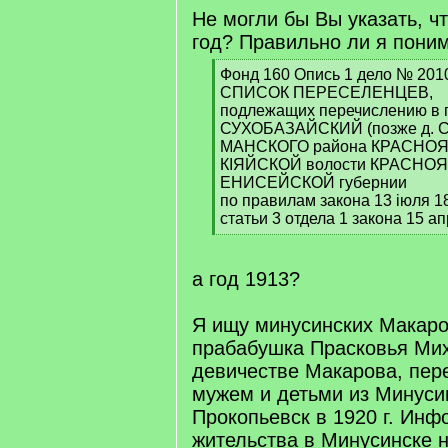
]
Не могли бы Вы указать, чт
год? Правильно ли я поним
[
Фонд 160 Опись 1 дело № 201
q
СПИСОК ПЕРЕСЕЛЕНЦЕВ,
]
подлежащих перечислению в 
СУХОБАЗАЙСКИЙ (позже д.
МАНСКОГО района КРАСНОЯ
КIЯЙСКОЙ волости КРАСНОЯ
ЕНИСЕЙСКОЙ губернии
по правилам закона 13 iюля 18
статьи 3 отдела 1 закона 15 а
[
/
q
а год 1913?
]
Я ищу минусинских Макар
прабабушка Прасковья Ми
девичестве Макарова, пер
мужем и детьми из Минуси
Прокопьевск в 1920 г. Инф
жительства в Минусинске н