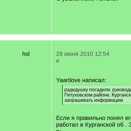
hsl
29 июня 2010 12:54
и
Yaartlove написал:
[
радедушку посадили, руковод
q
Петуховском районе, Курганско
]
запрашивать информацию
[
/
q
Если я правильно понял ег
]
работал в Курганской об . 