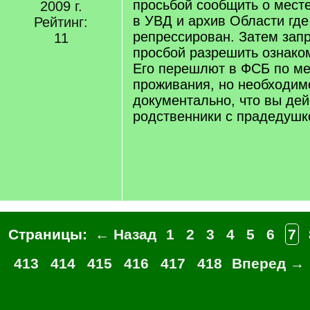
просьбой сообщить о мест
2009 г.
в УВД и архив Области гд
Рейтинг:
репрессирован. Затем зап
11
просбой разрешить ознако
Его перешлют в ФСБ по ме
проживания, но необходим
документально, что вы де
родственники с прадедушк
Страницы:
← Назад
1
2
3
4
5
6
7
413
414
415
416
417
418
Вперед →