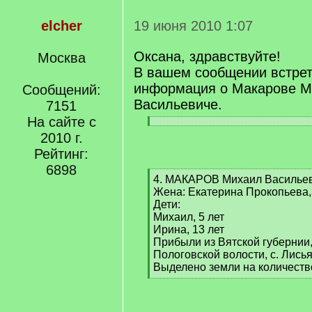
elcher
19 июня 2010 1:07
Оксана, здравствуйте!
Москва
В вашем сообщении встре
информация о Макарове М
Сообщений:
Васильевиче.
7151
На сайте с
[
[
2010 г.
q
/
]
Рейтинг:
q
]
6898
[
4. МАКАРОВ Михаил Васильев,
q
Жена: Екатерина Прокопьева,
]
Дети:
Михаил, 5 лет
Ирина, 13 лет
Прибыли из Вятской губернии,
Пологовской волости, с. Лись
Выделено земли на количеств
[
/
q