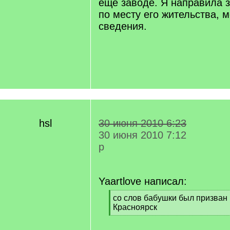
еще заводе. Я направила 
по месту его жительства, 
сведения.
hsl
30 июня 2010 6:23
30 июня 2010 7:12
р
Yaartlove написал:
[
со слов бабушки был призван 
q
Красноярск
]
[
/