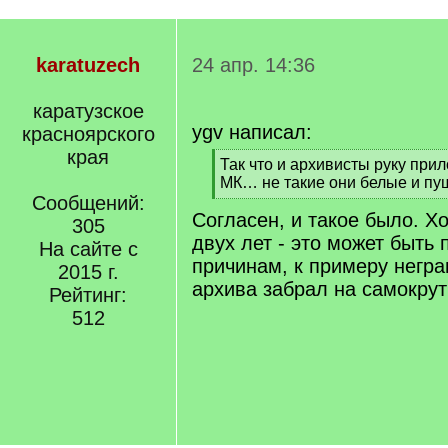
karatuzech
24 апр. 14:36
каратузское
ygv написал:
красноярского
края
[
Так что и архивисты руку при
q
МК… не такие они белые и п
]
Сообщений:
[
Согласен, и такое было. Хо
/
305
q
двух лет - это может быть 
На сайте с
]
причинам, к примеру негр
2015 г.
архива забрал на самокрут
Рейтинг:
512