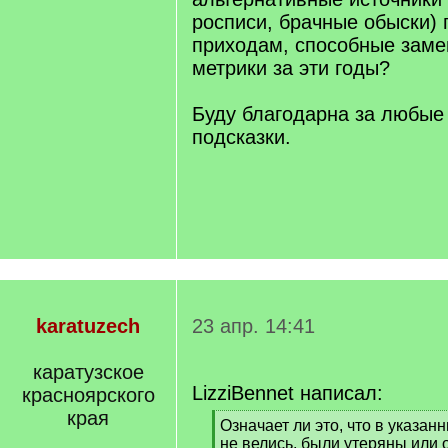
росписи, брачные обыски)
приходам, способные зам
метрики за эти годы?
Буду благодарна за любые
подсказки.
karatuzech
23 апр. 14:41
каратузское
LizziBennet написал:
красноярского
края
[
Означает ли это, что в указан
q
не велись, были утеряны или 