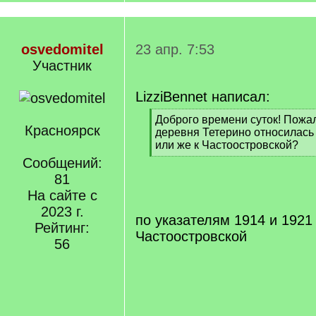
osvedomitel
23 апр. 7:53
Участник
LizziBennet написал:
[
Доброго времени суток! Пожа
Красноярск
q
деревня Тетерино относилась
]
или же к Частоостровской?
[
Сообщений:
/
81
q
На сайте с
]
2023 г.
по указателям 1914 и 1921 г
Рейтинг:
Частоостровской
56