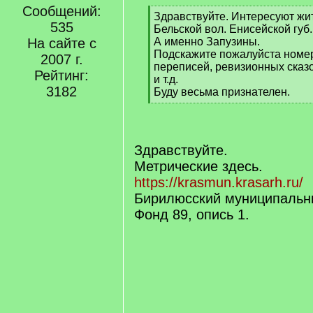
Сообщений:
[
Здравствуйте. Интересуют жит
535
q
Бельской вол. Енисейской губ. 
]
На сайте с
А именно Запузины.
Подскажите пожалуйста номе
2007 г.
переписей, ревизионных сказо
Рейтинг:
и т.д.
3182
Буду весьма признателен.
[
/
q
]
Здравствуйте.
Метрические здесь.
https://krasmun.krasarh.ru/
Бирилюсский муниципальн
Фонд 89, опись 1.