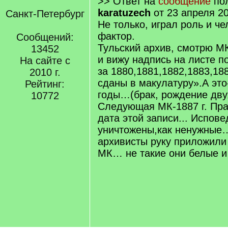
>> Ответ на
сообщение
пол
karatuzech
от 23 апреля 20
Санкт-Петербург
Не только, играл роль и ч
фактор.
Сообщений:
Тульский архив, смотрю М
13452
и вижу надпись на листе п
На сайте с
за 1880,1881,1882,1883,188
2010 г.
сданы в макулатуру».А эт
Рейтинг:
годы…(брак, рождение двух
10772
Следующая МК-1887 г. Пра
дата этой записи... Испове
уничтожены,как ненужные…
архивисты руку приложили
МК… не такие они белые 