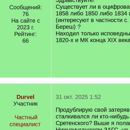
Здравствуйте!
Существует ли в оцифров
Сообщений:
1858 либо 1850 либо 1834 
76
(интересуют в частности с
На сайте с
Береш) ?
2023 г.
Находил только исповедны
Рейтинг:
1820-х и МК конца XIX век
66
Durvel
31 окт. 2025 1:52
Участник
Продублирую свой затеряв
сталкивался ли кто-нибудь
Частный
Сретенского? Выше я полаг
специалист
Нижнеингашском ЗАГС, но 