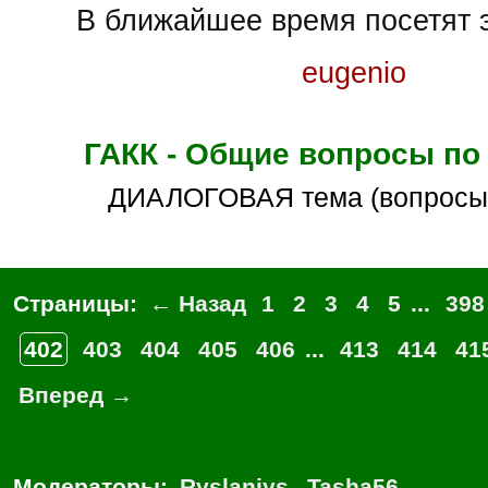
В ближайшее время посетят э
eugenio
ГАКК - Общие вопросы по
ДИАЛОГОВАЯ тема (вопросы
Страницы:
← Назад
1
2
3
4
5
...
398
402
403
404
405
406
...
413
414
41
Вперед →
Модераторы:
Ryslaniys
,
Tasha56