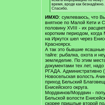
время, вроде как безнадёжно.
Спасибо.
[
ИМХО
: сумлеваюсь, что В
/
q
внятное по Малой Кети и 
]
половину XVIII - их расцве
коротким периодом, когда 
на Иркутск шел через Енис
Красноярск.
А так это бывшие ясашные
тайге: рыбалка, охота и не
земледелие. По этим места
документами тех лет, надо
РГАДА. Административно (к
Новосельская волость Ачин
приход Бельский Благовещ
Енисейского округа.
Мордвинов/Мордвин - поп
Бельской волости Енисейск
скорее пришлые второй по