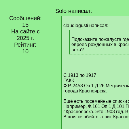
Solo написал:
Сообщений:
[
15
q
claudiagusti написал:
]
На сайте с
[
2025 г.
q
Подскажите пожалуста где
Рейтинг:
]
евреев рожденных в Красн
века?
10
[
/
q
]
С 1913 по 1917
ГАКК
Ф.Р-2453 Оп.1 Д.26 Метрическ
города Красноярска
Ещё есть посемейные списки 
Например, Ф.161 Оп.1 Д.101 
г.Красноярска. Это 1903 год. В
В поиске вбейте - спис Красно