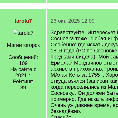
tarola7
26 окт. 2025 12:09
Здравствуйте. Интересует 
Сосновка тоже. Любая инф
Особенно: где искать доку
Магнитогорск
1816 года (РС по Сосновке
предками видела). Мой са
Сообщений:
Ермолай Мордвинов отмет
109
архиве в прихожанах Троиц
На сайте с
МАлая Кеть за 1755 г. Хор
2021 г.
откуда взялся (записан как
Рейтинг:
когда переселились из Мал
89
Сосновку.. Он должен быть
примерно. Где искать инф
Очень уж давнее время, вр
безнадёжно.
Спасибо.