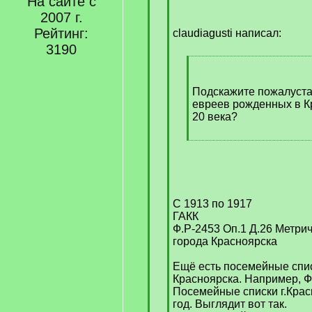
На сайте с
[
2007 г.
q
Рейтинг:
]
claudiagusti написал:
3190
[
q
]
Подскажите пожалуста
евреев рожденных в К
20 века?
[
/
q
]
С 1913 по 1917
ГАКК
Ф.Р-2453 Оп.1 Д.26 Метрич
города Красноярска
Ещё есть посемейные спи
Красноярска. Например, Ф
Посемейные списки г.Крас
год. Выглядит вот так.