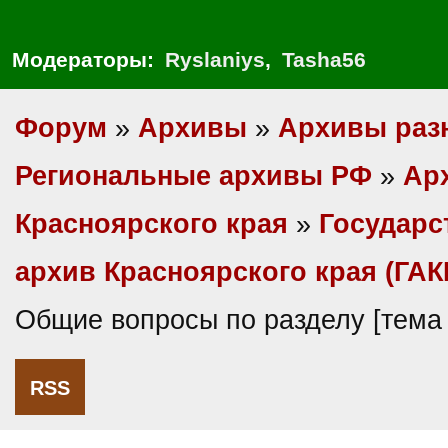
Модераторы:
Ryslaniys
,
Tasha56
Форум
»
Архивы
»
Архивы раз
Региональные архивы РФ
»
Ар
Красноярского края
»
Государс
архив Красноярского края (ГАК
Общие вопросы по разделу [тема
RSS