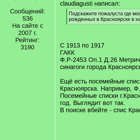
claudiagusti написал:
Сообщений:
[
Подскажите пожалуста где мо
536
q
рожденных в Красноярске в н
]
На сайте с
[
/
2007 г.
q
Рейтинг:
]
С 1913 по 1917
3190
ГАКК
Ф.Р-2453 Оп.1 Д.26 Метрич
синагоги города Красноярс
Ещё есть посемейные спис
Красноярска. Например, Ф.
Посемейные списки г.Красн
год. Выглядит вот так.
В поиске вбейте - спис Кра