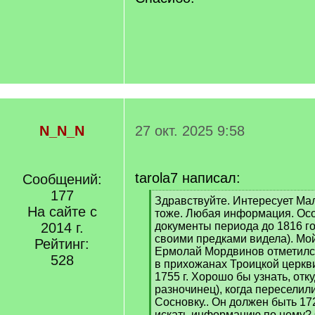
N_N_N
27 окт. 2025 9:58
tarola7 написал:
Сообщений:
177
[
Здравствуйте. Интересует Мал
На сайте с
q
тоже. Любая информация. Осо
]
2014 г.
документы периода до 1816 го
своими предками видела). Мо
Рейтинг:
Ермолай Мордвинов отметилс
528
в прихожанах Троицкой церкви
1755 г. Хорошо бы узнать, отк
разночинец), когда переселил
Сосновку.. Он должен быть 172
искать информацию по нему? 