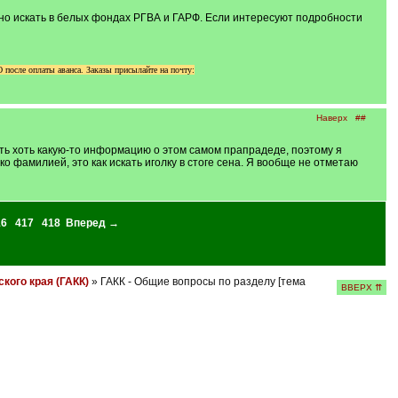
можно искать в белых фондах РГВА и ГАРФ. Если интересуют подробности
осле оплаты аванса. Заказы присылайте на почту:
Наверх
##
ть хоть какую-то информацию о этом самом прапрадеде, поэтому я
ко фамилией, это как искать иголку в стоге сена. Я вообще не отметаю
16
417
418
Вперед →
кого края (ГАКК)
» ГАКК - Общие вопросы по разделу [тема
ВВЕРХ ⇈