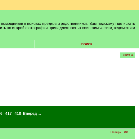
 помощников в поисках предков и родственников. Вам подскажут где искать
лить по старой фотографии принадлежность к воинским частям, ведомствам
ПОИСК
ВНИЗ ⇊
16
417
418
Вперед →
Наверх
##