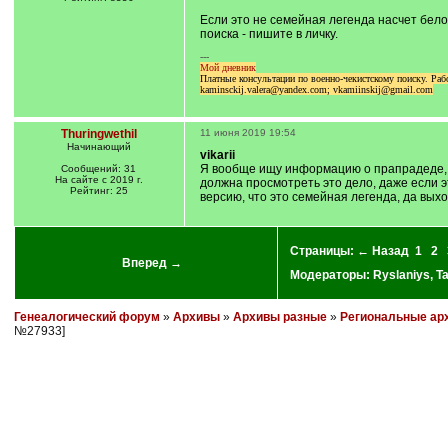
]
Если это не семейная легенда насчет бело
поиска - пишите в личку.
---
Мой дневник
Платные консультации по военно-чекистскому поиску. Р
kaminsckij.valera@yandex.com; vkamiinskij@gmail.com
Thuringwethil
11 июня 2019 19:54
Начинающий
vikarii
Я вообще ищу информацию о прапрадеде, к
Сообщений: 31
На сайте с 2019 г.
должна просмотреть это дело, даже если эт
Рейтинг: 25
версию, что это семейная легенда, да выхо
Страницы:
← Назад
1
2
Вперед →
Модераторы:
Ryslaniys
,
T
Генеалогический форум
»
Архивы
»
Архивы разные
»
Региональные ар
№27933]