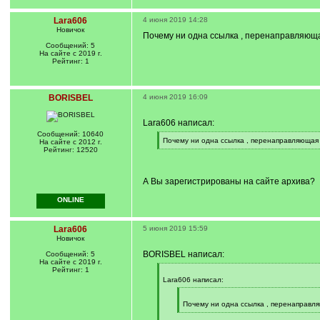
Lara606
4 июня 2019 14:28
Новичок
Почему ни одна ссылка , перенаправляюща
Сообщений: 5
На сайте с 2019 г.
Рейтинг: 1
BORISBEL
4 июня 2019 16:09
Lara606 написал:
Сообщений: 10640
[
Почему ни одна ссылка , перенаправляющая 
На сайте с 2012 г.
q
[
Рейтинг: 12520
]
/
q
]
А Вы зарегистрированы на сайте архива?
ONLINE
Lara606
5 июня 2019 15:59
Новичок
BORISBEL написал:
Сообщений: 5
На сайте с 2019 г.
Рейтинг: 1
[
q
Lara606 написал:
]
[
q
Почему ни одна ссылка , перенаправля
]
[
/