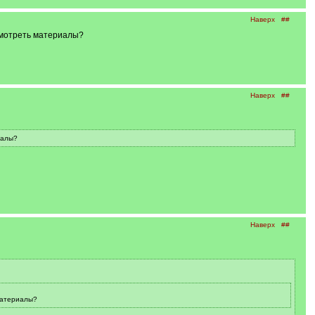
Наверх
##
смотреть материалы?
Наверх
##
иалы?
Наверх
##
материалы?