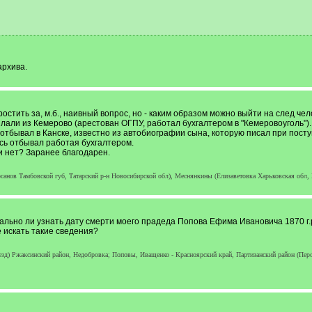
архива.
тить за, м.б., наивный вопрос, но - каким образом можно выйти на след челов
лали из Кемерово (арестован ОГПУ, работал бухгалтером в "Кемеровоуголь").
о отбывал в Канске, известно из автобиографии сына, которую писал при пост
есь отбывал работая бухгалтером.
и нет? Заранее благодарен.
анов Тамбовской губ, Татарский р-н Новосибирской обл), Меснянкины (Елизаветовка Харьковская обл, 
ально ли узнать дату смерти моего прадеда Попова Ефима Ивановича 1870 г.р
е искать такие сведения?
д) Ржаксинский район, Недобровка; Поповы, Иващенко - Красноярский край, Партизанский район (Перо