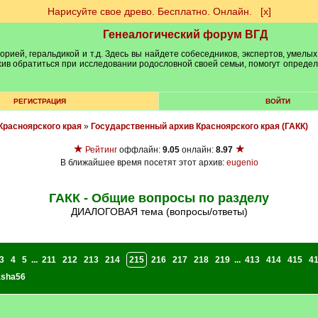
Нарисуйте свое древо. Бесплатно. Онлайн.
[х]
Генеалогический форум ВГД
рией, геральдикой и т.д. Здесь вы найдете собеседников, экспертов, умелых
рхив обратиться при исследовании родословной своей семьи, помогут опреде
РЕГИСТРАЦИЯ
ВОЙТИ
Красноярского края
»
Государственный архив Красноярского края (ГАКК)
★
★
Рейтинг
оффлайн:
9.05
онлайн:
8.97
В ближайшее время посетят этот архив:
eugenio
ГАКК - Общие вопросы по разделу
ДИАЛОГОВАЯ тема (вопросы/ответы)
3
4
5
...
211
212
213
214
215
216
217
218
219
...
413
414
415
4
asha56