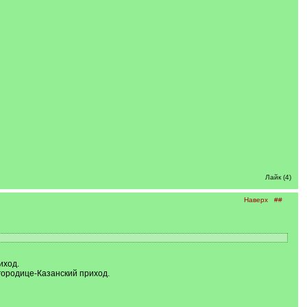
Лайк (4)
Наверх
##
иход.
огородице-Казанский приход.