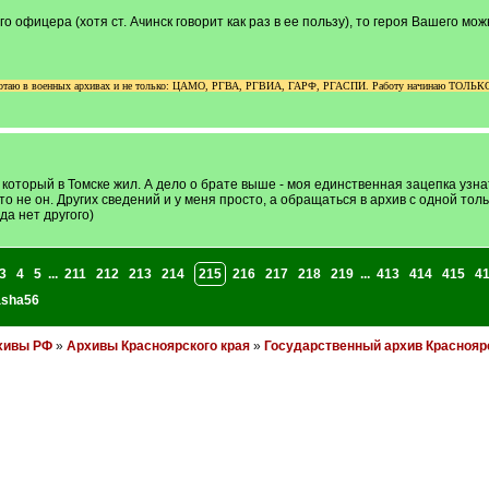
го офицера (хотя ст. Ачинск говорит как раз в ее пользу), то героя Вашего 
аботаю в военных архивах и не только: ЦАМО, РГВА, РГВИА, ГАРФ, РГАСПИ. Работу начинаю ТОЛЬКО п
оторый в Томске жил. А дело о брате выше - моя единственная зацепка узна
о не он. Других сведений и у меня просто, а обращаться в архив с одной толь
да нет другого)
3
4
5
...
211
212
213
214
215
216
217
218
219
...
413
414
415
4
asha56
хивы РФ
»
Архивы Красноярского края
»
Государственный архив Красноярс