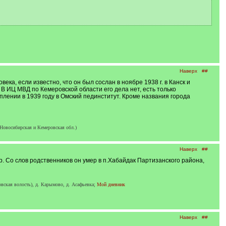
Наверх
##
ека, если известно, что он был сослан в ноябре 1938 г. в Канск и
 В ИЦ МВД по Кемеровской области его дела нет, есть только
уплении в 1939 году в Омский пединститут. Кроме названия города
Новосибирская и Кемеровская обл.)
Наверх
##
. Со слов родственников он умер в п.Хабайдак Партизанского района,
вская волость), д. Карымово, д. Асафьевка;
Мой дневник
Наверх
##