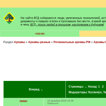
На сайте ВГД собираются люди, увлеченные генеалогией, исто
документы о павших в боях и пропавших без вести, в какой а
и чину.
ВГД - поиск людей в прошлом, настоящем и будущем!
VGD.RU
Раздел
Архивы
»
Архивы разные
»
Региональные архивы РФ
»
Архивы 
Страницы:
← Назад
1
2
Вперед →
Модераторы:
Ryslaniys
,
T
natan
16 декабря 2009 18:38
Помогите