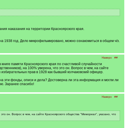
ания наказания на территории Красноярского края.
на 1938 год. Дело микрофильмировано, можно ознакомиться в общем ч/з.
Наверх
##
в книге памяти Красноярского края по счастливой случайности
ственников), на 100% уверена, что это он. Вопрос в чем, на сайте
ен избирательных прав в 1928 как бывший колчаковский офицер.
ясь на эти фонды, описи и дела? Достоверна ли эта информация и могли ли
ию. Заранее спасибо!
Наверх
##
 это он. Вопрос в чем, на сайте Красноярского общества "Мемориал", указано, что