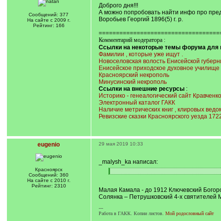
Доброго дня!!!
А можно попробовать найти инфо про пред
Сообщений: 377
Воробьев Георгий 1896(5) г. р.
На сайте с 2009 г.
Рейтинг: 166
===================================
Комментарий модератора :
Ссылки на некоторые темы форума для п
Фамилии , которые уже ищут .
Новоселовская волость Енисейской губерн
Енисейское приходское духовное училище 1
Красноярский некрополь
Минусинский некрополь
Ссылки на внешние ресурсы
:
Историко - генеалогический сайт Кравченко 
Электронный каталог ГАКК
Наличие метрических книг , клировых ведо
Ревизские сказки Красноярского уезда 1722 
eugenio
29 мая 2019 10:33
_malysh_ka написал:
Красноярск
[
[
Сообщений: 360
q
/
На сайте с 2010 г.
]
q
Рейтинг: 2310
Малая Камала - до 1912 Ключевский Богор
]
Солянка – Петрушковский 4-х святителей М
---
Работа в ГАКК. Копии листов.
Мой родословный сайт