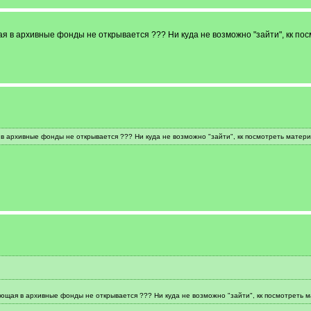
я в архивные фонды не открывается ??? Ни куда не возможно "зайти", кк по
в архивные фонды не открывается ??? Ни куда не возможно "зайти", кк посмотреть матер
ющая в архивные фонды не открывается ??? Ни куда не возможно "зайти", кк посмотреть 