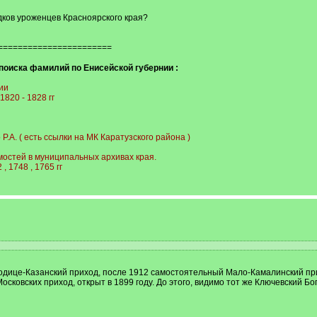
ков уроженцев Красноярского края?
=======================
оиска фамилий по Енисейской губернии :
ии
820 - 1828 гг
Р.А. ( есть ссылки на МК Каратузского района )
мостей в муниципальных архивах края.
, 1748 , 1765 гг
одице-Казанский приход, после 1912 самостоятельный Мало-Камалинский пр
осковских приход, открыт в 1899 году. До этого, видимо тот же Ключевский Б