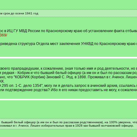
ам срок до осени 1941 год
рос в ИЦ ГУ МВД России по Красноярскому краю об установлении факта отбыв
3369/
 приведена структура Отдела мест заключения УНКВД по Красноярскому краю 
своего прапрадедушки, к сожалению, зная только имя и род деятельности, но 
 редкая - Кобрик и что бывший белый офицер (а им он и был по рассказам род
но, что "КОБРИК (Корбик) Зиновий С. Род. в 1898. Проживал в г. Ачинск. Лиш
КК.
; Ф.295 оп. 1-С. дело 1354", могу ли я делать запрос в ачинский архив, ссыла
ли подтверждение родства? Ибо я его никак предоставить не могу, к сожален
о бывший белый офицер (а им он и был по рассказам родственников), на 100% уверена, что
роживал в г. Ачинск. Лишен избирательных прав в 1928 как бывший колчаковский офицер.