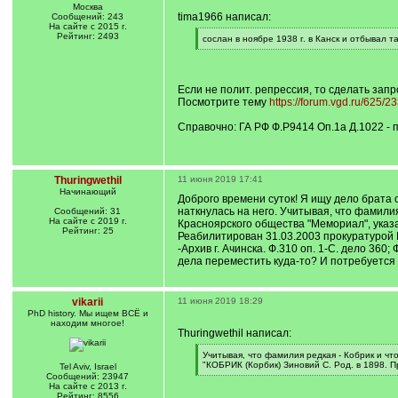
Москва
tima1966 написал:
Сообщений: 243
На сайте с 2015 г.
Рейтинг: 2493
[
сослан в ноябре 1938 г. в Канск и отбывал т
q
[
]
/
q
]
Если не полит. репрессия, то сделать зап
Посмотрите тему
https://forum.vgd.ru/625/2
Справочно: ГА РФ Ф.Р9414 Оп.1а Д.1022 -
Thuringwethil
11 июня 2019 17:41
Начинающий
Доброго времени суток! Я ищу дело брата 
наткнулась на него. Учитывая, что фамилия
Сообщений: 31
На сайте с 2019 г.
Красноярского общества "Мемориал", указа
Рейтинг: 25
Реабилитирован 31.03.2003 прокуратурой 
-Архив г. Ачинска. Ф.310 оп. 1-С. дело 360
дела переместить куда-то? И потребуется 
vikarii
11 июня 2019 18:29
PhD history. Мы ищем ВСЁ и
находим многое!
Thuringwethil написал:
[
Учитывая, что фамилия редкая - Кобрик и чт
q
"КОБРИК (Корбик) Зиновий С. Род. в 1898. П
Tel Aviv, Israel
]
[
Сообщений: 23947
/
На сайте с 2013 г.
q
Рейтинг: 8556