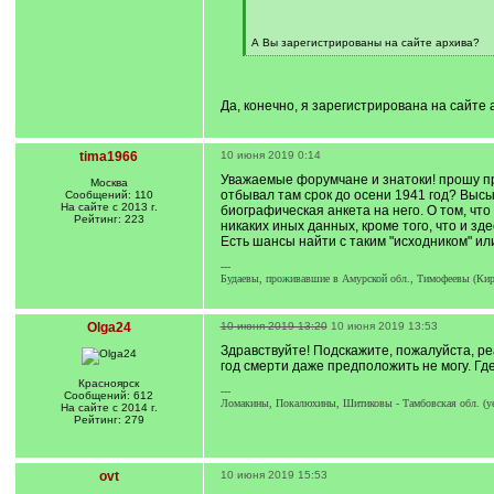
q
]
А Вы зарегистрированы на сайте архива?
[
/
q
]
Да, конечно, я зарегистрирована на сайте 
tima1966
10 июня 2019 0:14
Уважаемые форумчане и знатоки! прошу прос
Москва
отбывал там срок до осени 1941 год? Высы
Сообщений: 110
На сайте с 2013 г.
биографическая анкета на него. О том, чт
Рейтинг: 223
никаких иных данных, кроме того, что и зд
Есть шансы найти с таким "исходником" ил
---
Будаевы, проживавшие в Амурской обл., Тимофеевы (Кирс
Olga24
10 июня 2019 13:20
10 июня 2019 13:53
Здравствуйте! Подскажите, пожалуйста, ре
год смерти даже предположить не могу. Гд
Красноярск
---
Сообщений: 612
Ломакины, Покалюхины, Шитиковы - Тамбовская обл. (уез
На сайте с 2014 г.
Рейтинг: 279
ovt
10 июня 2019 15:53