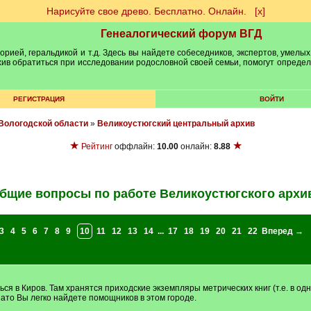
Нарисуйте свое древо. Бесплатно. Онлайн.
[х]
Генеалогический форум ВГД
рией, геральдикой и т.д. Здесь вы найдете собеседников, экспертов, умелых
рхив обратиться при исследовании родословной своей семьи, помогут опреде
РЕГИСТРАЦИЯ
ВОЙТИ
Вологодской области
»
Великоустюгский центральный архив
★
★
Рейтинг
оффлайн:
10.00
онлайн:
8.88
бщие вопросы по работе Великоустюгского архи
3
4
5
6
7
8
9
10
11
12
13
14
...
17
18
19
20
21
22
Вперед →
я в Киров. Там хранятся приходские экземпляры метрических книг (т.е. в одн
 зато Вы легко найдете помощников в этом городе.