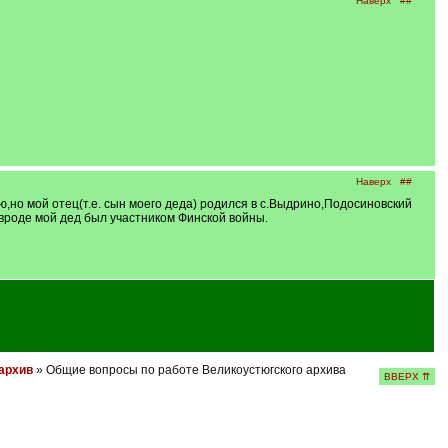
Наверх
##
Наверх
##
ю,но мой отец(т.е. сын моего деда) родился в с.Выдрино,Подосиновский
вроде мой дед был участником Финской войны.
 архив
» Общие вопросы по работе Великоустюгского архива
ВВЕРХ ⇈