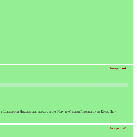
Наверх
##
 и Шарденская Николаевская церковь и др). Ищу детей девиц Гармановых из Коми. Ищу
Наверх
##