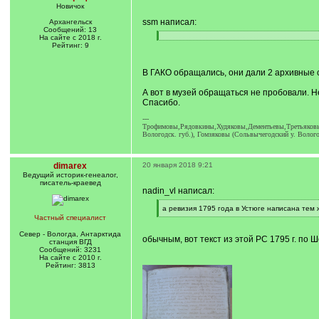
Новичок
ssm написал:
Архангельск
Сообщений: 13
На сайте с 2018 г.
[
[
Рейтинг: 9
q
/
]
q
]
В ГАКО обращались, они дали 2 архивные с
А вот в музей обращаться не пробовали. Н
Спасибо.
---
Трофимовы,Рядовкины,Худяковы,Дементьевы,Третьяковы,
Вологодск. губ.), Гомзяковы (Сольвычегодский у. Вологод
dimarex
20 января 2018 9:21
Ведущий историк-генеалог,
писатель-краевед
nadin_vl написал:
[
а ревизия 1795 года в Устюге написана тем
q
[
Частный специалист
]
/
q
Север - Вологда, Антарктида
обычным, вот текст из этой РС 1795 г. по Ш
]
станция ВГД
Сообщений: 3231
На сайте с 2010 г.
Рейтинг: 3813