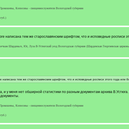
Прокошевы, Копосовы - священнослужители Вологодской губернии
губ.)
тюге написана тем же старославянским шрифтом, что и исповедные росписи э
ечкам Шарденьге, Юг, Луза В-Устюгский уезд Вологодская губерния (Шарденская Георгиевская церковь
ге написана тем же старославянским шрифтом, что и исповедные росписи этого года или
а, и у меня нет обширной статистики по разным документам архива В.Устюга.
 документы.
Прокошевы, Копосовы - священнослужители Вологодской губернии
губ.)