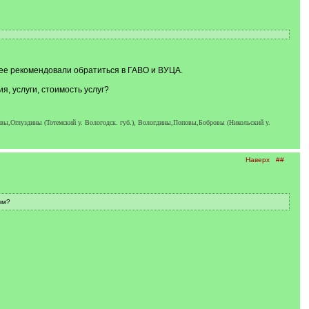
лее рекомендовали обратиться в ГАВО и ВУЦА.
, услуги, стоимость услуг?
,Оглуздины (Тотемский у. Вологодск. губ.), Вологдины,Поповы,Бобровы (Никольский у.
Наверх
##
ым?