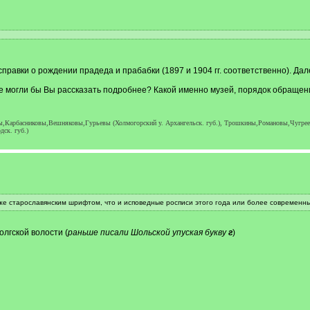
правки о рождении прадеда и прабабки (1897 и 1904 гг. соответственно). Да
е могли бы Вы рассказать подробнее? Какой именно музей, порядок обращения
Карбасниковы,Вешняковы,Гурьевы (Холмогорский у. Архангельск. губ.), Трошкины,Романовы,Чугреевы
ск. губ.)
 же старославянским шрифтом, что и исповедные росписи этого года или более современн
олгской волости (
раньше писали Шольской упуская букву
г
)