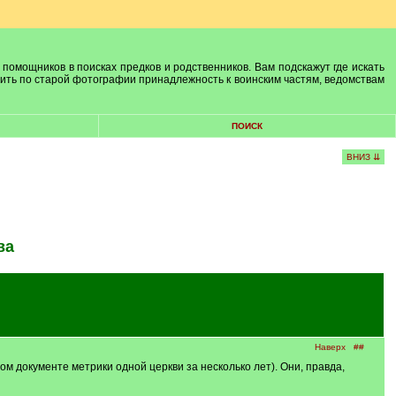
 помощников в поисках предков и родственников. Вам подскажут где искать
лить по старой фотографии принадлежность к воинским частям, ведомствам
ПОИСК
ВНИЗ ⇊
ва
Наверх
##
ом документе метрики одной церкви за несколько лет). Они, правда,