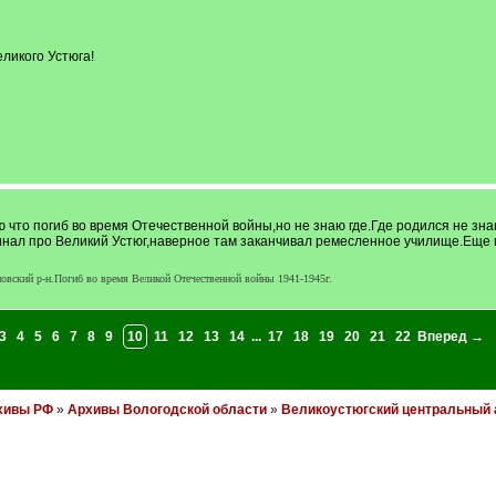
ликого Устюга!
 что погиб во время Отечественной войны,но не знаю где.Где родился не зна
инал про Великий Устюг,наверное там заканчивал ремесленное училище.Еще 
вский р-н.Погиб во время Великой Отечественной войны 1941-1945г.
3
4
5
6
7
8
9
10
11
12
13
14
...
17
18
19
20
21
22
Вперед →
хивы РФ
»
Архивы Вологодской области
»
Великоустюгский центральный