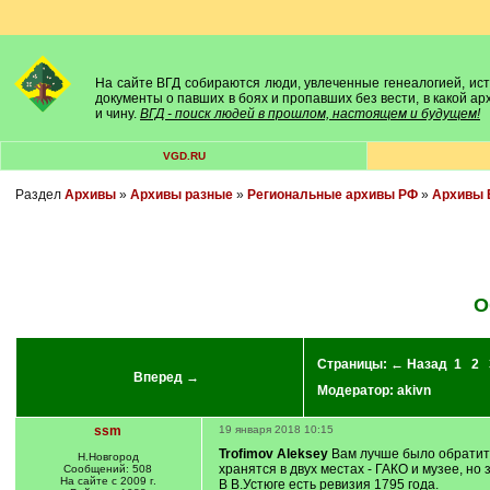
На сайте ВГД собираются люди, увлеченные генеалогией, исто
документы о павших в боях и пропавших без вести, в какой а
и чину.
ВГД - поиск людей в прошлом, настоящем и будущем!
VGD.RU
Раздел
Архивы
»
Архивы разные
»
Региональные архивы РФ
»
Архивы 
О
Страницы:
← Назад
1
2
Вперед →
Модератор:
akivn
ssm
19 января 2018 10:15
Trofimov Aleksey
Вам лучше было обратитьс
Н.Новгород
хранятся в двух местах - ГАКО и музее, но
Сообщений: 508
На сайте с 2009 г.
В В.Устюге есть ревизия 1795 года.