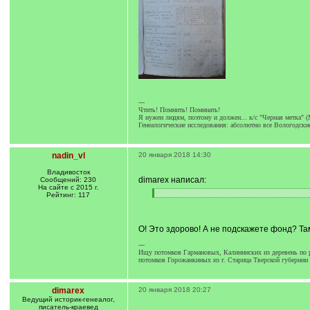
---
Чтить! Помнить! Поминать!
Я нужен людям, поэтому и должен... к/с "Черная метка" (
Генеалогические исследования: абсолютно все Вологодск
nadin_vl
20 января 2018 14:30
Владивосток
dimarex написал:
Сообщений: 230
На сайте с 2015 г.
Рейтинг: 117
[
[
q
/
]
q
]
О! Это здорово! А не подскажете фонд? Та
---
Ищу потомков Гармановых, Калининских из деревень по р
потомков Горожанкиных из г. Старица Тверской губернии
dimarex
20 января 2018 20:27
Ведущий историк-генеалог,
писатель-краевед