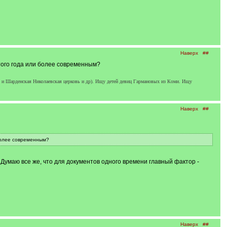
Наверх
##
того года или более современным?
 и Шарденская Николаевская церковь и др). Ищу детей девиц Гармановых из Коми. Ищу
Наверх
##
 более современным?
 Думаю все же, что для документов одного времени главный фактор -
Наверх
##