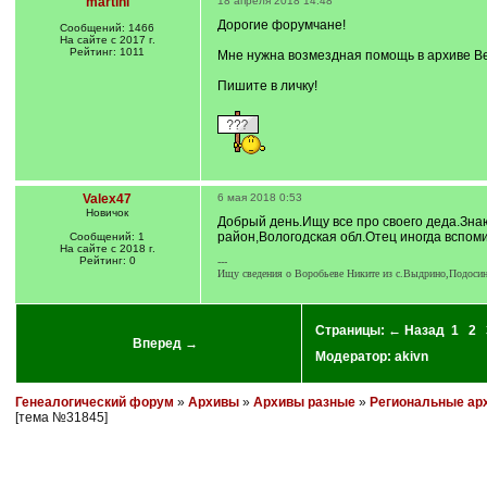
martini
18 апреля 2018 14:48
Дорогие форумчане!
Сообщений: 1466
На сайте с 2017 г.
Рейтинг: 1011
Мне нужна возмездная помощь в архиве Ве
Пишите в личку!
Valex47
6 мая 2018 0:53
Новичок
Добрый день.Ищу все про своего деда.Знаю
район,Вологодская обл.Отец иногда вспом
Сообщений: 1
На сайте с 2018 г.
Рейтинг: 0
---
Ищу сведения о Воробьеве Никите из с.Выдрино,Подосино
Страницы:
← Назад
1
2
Вперед →
Модератор:
akivn
Генеалогический форум
»
Архивы
»
Архивы разные
»
Региональные ар
[тема №31845]