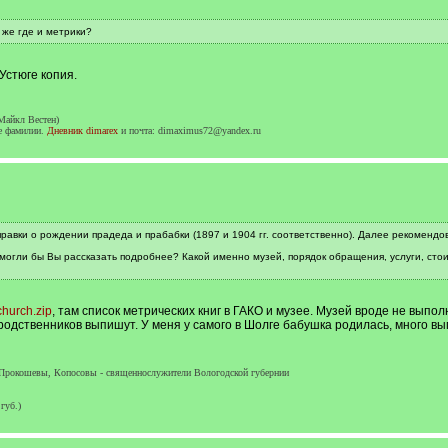
 же где и метрики?
Устюге копия.
Майкл Вестен)
ие фамилии.
Дневник dimarex
и почта: dimaximus72@yandex.ru
равки о рождении прадеда и прабабки (1897 и 1904 гг. соответственно). Далее рекомендо
 могли бы Вы рассказать подробнее? Какой именно музей, порядок обращения, услуги, стои
church.zip
, там список метрических книг в ГАКО и музее. Музей вроде не выпо
родственников выпишут. У меня у самого в Шолге бабушка родилась, много вып
Прокошевы, Копосовы - священнослужители Вологодской губернии
губ.)