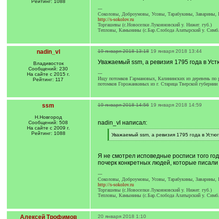
Рейтинг: 1088
---
Соколовы, Доброумовы, Усовы, Тарабукины, Заварины, 
http://s-sokolov.ru
Торгашевы (с.Новоселки Лукояновский у. Нижег. губ.)
Тепловы, Камынины (с.Бар.Слобода Алатырский у. Симб.
nadin_vl
19 января 2018 13:18
19 января 2018 13:44
Уважаемый ssm, а ревизия 1795 года в Ус
Владивосток
Сообщений: 230
---
На сайте с 2015 г.
Ищу потомков Гармановых, Калининских из деревень по р
Рейтинг: 117
потомков Горожанкиных из г. Старица Тверской губернии
ssm
19 января 2018 14:56
19 января 2018 14:59
Н.Новгород
nadin_vl написал:
Сообщений: 508
На сайте с 2009 г.
Рейтинг: 1088
[
Уважаемый ssm, а ревизия 1795 года в Устю
q
[
]
/
q
Я не смотрел исповедные росписи того год
]
почерк конкретных людей, которые писали
---
Соколовы, Доброумовы, Усовы, Тарабукины, Заварины, 
http://s-sokolov.ru
Торгашевы (с.Новоселки Лукояновский у. Нижег. губ.)
Тепловы, Камынины (с.Бар.Слобода Алатырский у. Симб.
Алексей Трофимов
20 января 2018 1:10