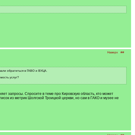
Наверх
##
вали обратиться в ГАВО и ВУЦА.
мость услуг?
лняет запросы. Спросите в теме про Кировскую область, кто может
исок из метрик Шолгской Троицкой церкви, но сам в ГАКО и музее не