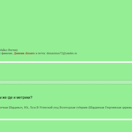
Майкл Вестен)
ие фамилии.
Дневник dimarex
и почта: dimaximus72@yandex.ru
м же где и метрики?
ечкам Шарденьге, Юг, Луза В-Устюгский уезд Вологодская губерния (Шарденская Георгиевская церковь