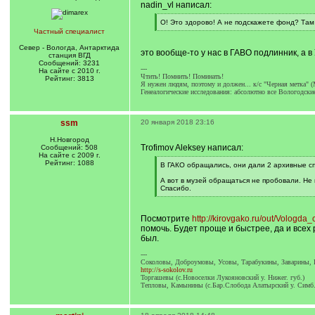
nadin_vl написал:
[
О! Это здорово! А не подскажете фонд? Там
q
[
Частный специалист
]
/
q
Север - Вологда, Антарктида
это вообще-то у нас в ГАВО подлинник, а в 
]
станция ВГД
Сообщений: 3231
---
На сайте с 2010 г.
Чтить! Помнить! Поминать!
Рейтинг: 3813
Я нужен людям, поэтому и должен... к/с "Черная метка" (
Генеалогические исследования: абсолютно все Вологодск
ssm
20 января 2018 23:16
Н.Новгород
Trofimov Aleksey написал:
Сообщений: 508
На сайте с 2009 г.
Рейтинг: 1088
[
В ГАКО обращались, они дали 2 архивные сп
q
]
А вот в музей обращаться не пробовали. Не
Спасибо.
[
/
q
Посмотрите
http://kirovgako.ru/out/Vologda_
]
помочь. Будет проще и быстрее, да и всех 
был.
---
Соколовы, Доброумовы, Усовы, Тарабукины, Заварины, 
http://s-sokolov.ru
Торгашевы (с.Новоселки Лукояновский у. Нижег. губ.)
Тепловы, Камынины (с.Бар.Слобода Алатырский у. Симб.