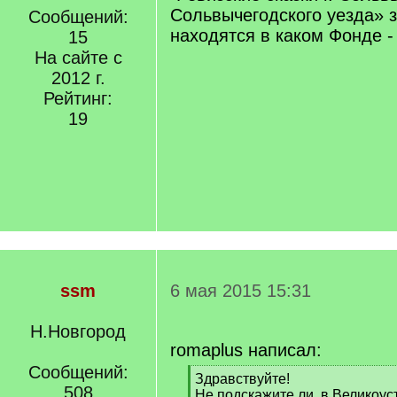
Сольвычегодского уезда» з
Сообщений:
находятся в каком Фонде -
15
На сайте с
2012 г.
Рейтинг:
19
ssm
6 мая 2015 15:31
Н.Новгород
romaplus написал:
Сообщений:
[
Здравствуйте!
508
q
Не подскажите ли, в Великоус