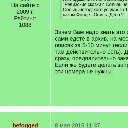
]
На сайте с
"Ревизские сказки г. Сольвыче
Сольвычегодского уезда» за 1
2009 г.
каком Фонде - Опись- Дело ?
Рейтинг:
[
1088
/
q
Зачем Вам надо знать это 
]
сами едете в архив, на ме
описях за 5-10 минут (есл
там действительно есть). 
сразу, предварительно зак
Если же будете делать зап
эти номера не нужны.
befogged
8 мая 2015 11:37