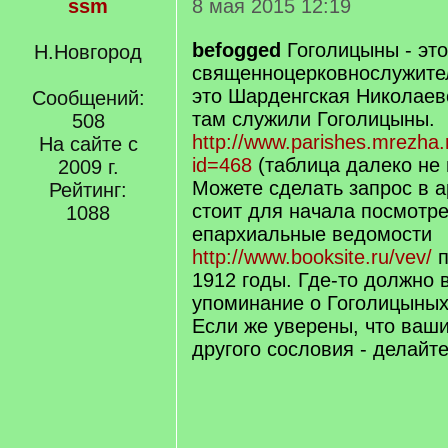
ssm
8 мая 2015 12:19
befogged
Гоголицыны - эт
Н.Новгород
священноцерковнослужител
это Шарденгская Николаевс
Сообщений:
там служили Гоголицыны.
508
http://www.parishes.mrezha.
На сайте с
id=468
(таблица далеко не 
2009 г.
Можете сделать запрос в а
Рейтинг:
стоит для начала посмотре
1088
епархиальные ведомости
http://www.booksite.ru/vev/
п
1912 годы. Где-то должно 
упоминание о Гоголицыных 
Если же уверены, что ваши
другого сословия - делайте