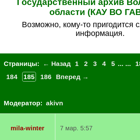
Государственный архив Во
области (КАУ ВО ГА
Возможно, кому-то пригодится следующая
информация.
Страницы:
← Назад
1
2
3
4
5
... ...
1
184
185
186
Вперед →
Модератор:
akivn
mila-winter
7 мар. 5:57