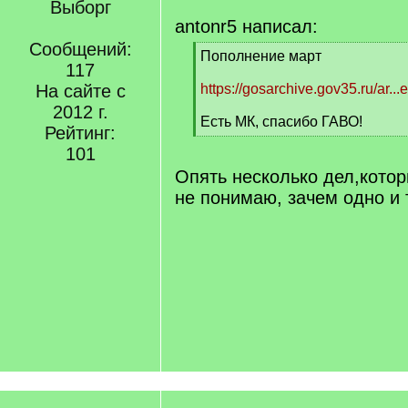
Выборг
antonr5 написал:
Сообщений:
[
Пополнение март
117
q
]
На сайте с
https://gosarchive.gov35.ru/ar..
2012 г.
Есть МК, спасибо ГАВО!
Рейтинг:
[
101
/
q
Опять несколько дел,кото
]
не понимаю, зачем одно и 