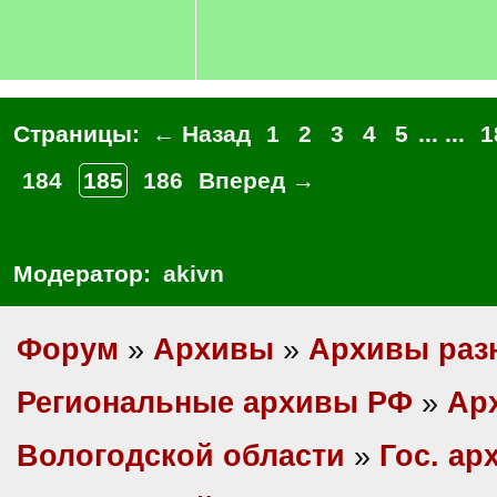
Страницы:
← Назад
1
2
3
4
5
... ...
1
184
185
186
Вперед →
Модератор:
akivn
Форум
»
Архивы
»
Архивы раз
Региональные архивы РФ
»
Ар
Вологодской области
»
Гос. ар