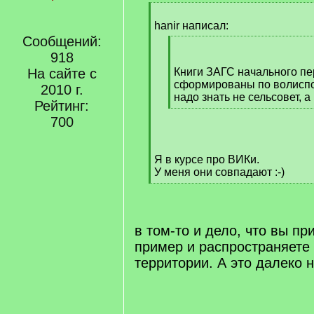
[
q
hanir написал:
]
Сообщений:
[
918
q
]
На сайте с
Книги ЗАГС начального пе
сформированы по волиспо
2010 г.
надо знать не сельсовет, а
Рейтинг:
[
700
/
q
]
Я в курсе про ВИКи.
У меня они совпадают :-)
[
/
q
]
в том-то и дело, что вы пр
пример и распространяете 
территории. А это далеко н