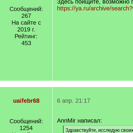
Здесь поищите, возможно п
https://ya.ru/archive/search
Сообщений:
267
На сайте с
2019 г.
Рейтинг:
453
uaifebr68
6 апр. 21:17
AnnMir написал:
Сообщений:
1254
[
Здравствуйте, исследую свои