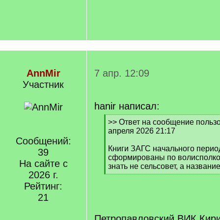
AnnMir
7 апр. 12:09
Участник
hanir написал:
[
>> Ответ на сообщение пользов
q
апреля 2026 21:17
]
Сообщений:
Книги ЗАГС начального перио
39
сформированы по волисполко
На сайте с
знать не сельсовет, а названи
2026 г.
[
/
Рейтинг:
q
21
]
Петропавловский ВИК Кири