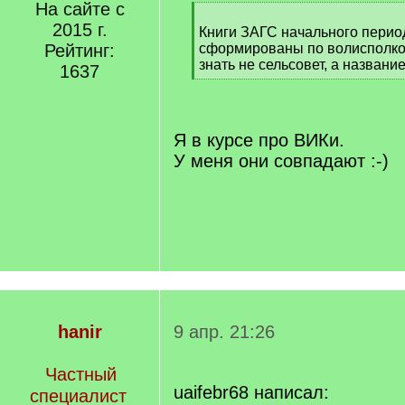
На сайте с
[
2015 г.
q
Книги ЗАГС начального перио
]
Рейтинг:
сформированы по волисполко
знать не сельсовет, а названи
1637
[
/
q
]
Я в курсе про ВИКи.
У меня они совпадают :-)
hanir
9 апр. 21:26
Частный
uaifebr68 написал:
специалист