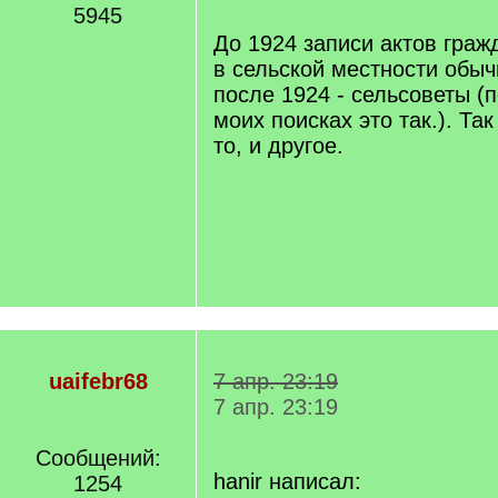
5945
/
q
До 1924 записи актов граж
]
в сельской местности обыч
после 1924 - сельсоветы (п
моих поисках это так.). Так
то, и другое.
uaifebr68
7 апр. 23:19
7 апр. 23:19
Сообщений:
hanir написал:
1254