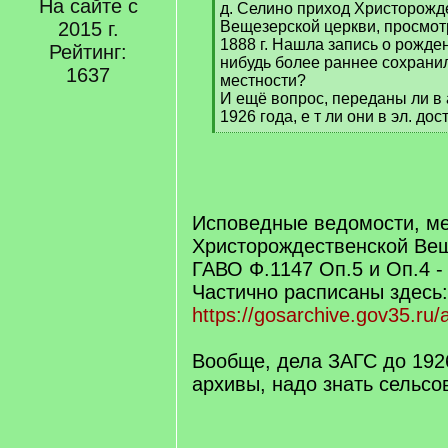
На сайте с
q
д. Селино приход Христорожд
]
2015 г.
Вещезерской церкви, просмот
1888 г. Нашла запись о рожден
Рейтинг:
нибудь более раннее сохранил
1637
местности?
И ещё вопрос, переданы ли в
1926 года, е т ли они в эл. дос
[
/
q
]
Исповедные ведомости, ме
Христорождественской Вещ
ГАВО Ф.1147 Оп.5 и Оп.4 -
Частично расписаны здесь:
https://gosarchive.gov35.ru
Вообще, дела ЗАГС до 192
архивы, надо знать сельсов