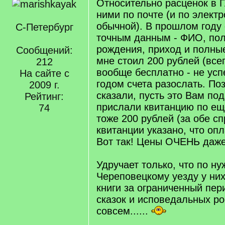
Относительно расценок в 
ними по почте (и по электр
обычной). В прошлом году 
С-Петербург
точным данным - ФИО, пол
рождения, приход и полны
Сообщений:
мне стоил 200 рублей (всег
212
вообще бесплатно - не ус
На сайте с
годом счета разослать. По
2009 г.
сказали, пусть это Вам под
Рейтинг:
прислали квитанцию по ещ
74
тоже 200 рублей (за обе сп
квитанции указано, что опл
Вот так! Цены ОЧЕНЬ даже
Удручает только, что по н
Череповецкому уезду у ни
книги за ограниченный пер
сказок и исповедальных ро
совсем......