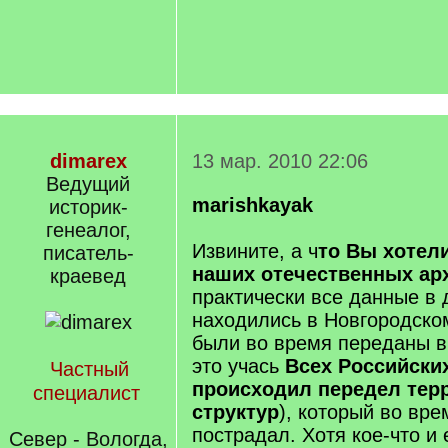
dimarex
13 мар. 2010 22:06
Ведущий
marishkayak
историк-
генеалог,
Извините, а ч
то Вы хотели
писатель-
наших отечественных ар
краевед
практически все данные в
находились в Новгородско
были во время переданы в
это учась
Всех Российски
Частный
происходил передел тер
специалист
структур
), который во вр
пострадал. Хотя кое-что и 
Север - Вологда,