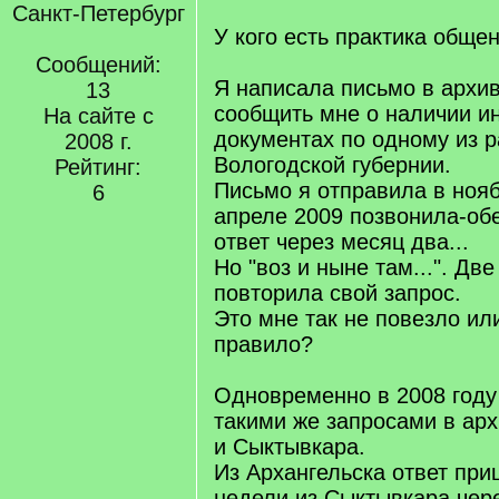
Санкт-Петербург
У кого есть практика обще
Сообщений:
Я написала письмо в архив
13
сообщить мне о наличии и
На сайте с
документах по одному из 
2008 г.
Вологодской губернии.
Рейтинг:
Письмо я отправила в ноябр
6
апреле 2009 позвонила-об
ответ через месяц два...
Но "воз и ныне там...". Дв
повторила свой запрос.
Это мне так не повезло ил
правило?
Одновременно в 2008 году
такими же запросами в ар
и Сыктывкара.
Из Архангельска ответ при
недели,из Сыктывкара чере