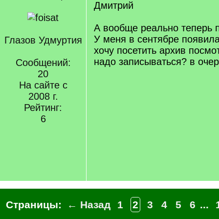
Дмитрий
А вообще реально теперь п
У меня в сентябре появил
Глазов Удмуртия
хочу посетить архив посмо
надо записываться? в оче
Сообщений:
20
На сайте с
2008 г.
Рейтинг:
6
Страницы:
← Назад
1
2
3
4
5
6
...