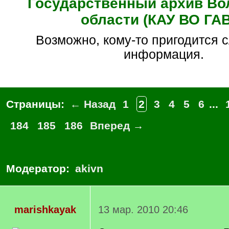
Государственный архив Во
области (КАУ ВО ГА
Возможно, кому-то пригодится следующая
информация.
Страницы:
← Назад
1
2
3
4
5
6
...
184
185
186
Вперед →
Модератор:
akivn
marishkayak
13 мар. 2010 20:46