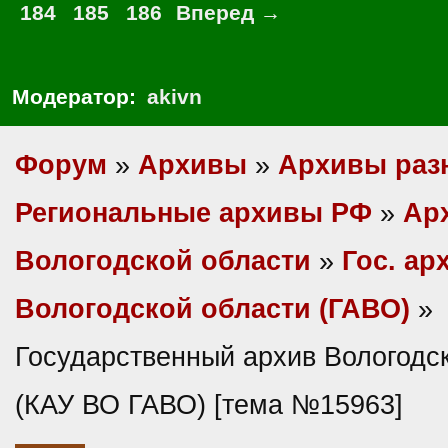
184
185
186
Вперед →
Модератор:
akivn
Форум
»
Архивы
»
Архивы раз
Региональные архивы РФ
»
Ар
Вологодской области
»
Гос. ар
Вологодской области (ГАВО)
»
Государственный архив Вологодс
(КАУ ВО ГАВО) [тема №15963]