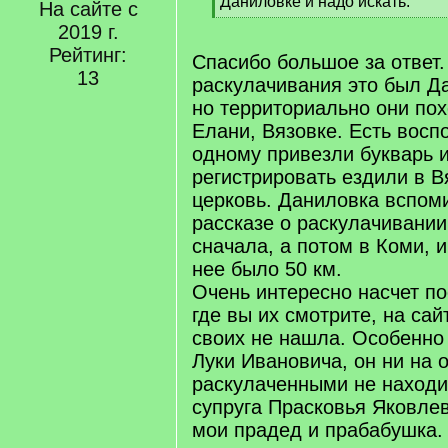
Даниловке и надо искать.
На сайте с
[
2019 г.
/
Рейтинг:
q
Спасибо большое за ответ.
]
13
раскулачивания это был Д
но территориально они по
Елани, Вязовке. Есть восп
одному привезли букварь и
регистрировать ездили в Вя
церковь. Даниловка вспоми
рассказе о раскулачивании,
сначала, а потом в Коми, и
нее было 50 км.
Очень интересно насчет п
где вы их смотрите, на сай
своих не нашла. Особенно
Луки Ивановича, он ни на 
раскулаченными не находит
супруга Прасковья Яковлев
мои прадед и прабабушка.