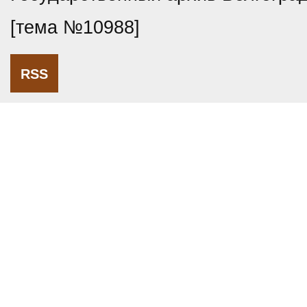
[тема №10988]
RSS