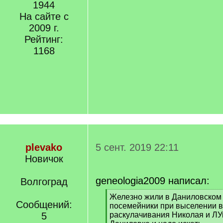
1944
На сайте с
2009 г.
Рейтинг:
1168
plevako
5 сент. 2019 22:11
Новичок
geneologia2009 написал:
Волгоград
[
Железно жили в Даниловском 
Сообщений:
q
посемейники при выселении 
]
5
раскулачивания Николая и ЛУк