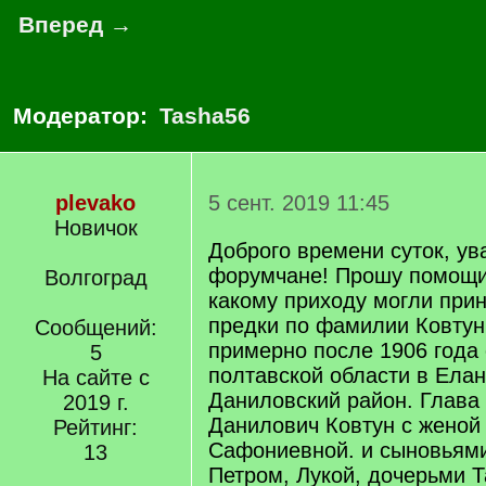
Вперед →
Модератор:
Tasha56
plevako
5 сент. 2019 11:45
Новичок
Доброго времени суток, у
форумчане! Прошу помощи
Волгоград
какому приходу могли при
предки по фамилии Ковтун.
Сообщений:
примерно после 1906 года 
5
полтавской области в Елан
На сайте с
Даниловский район. Глава
2019 г.
Данилович Ковтун с женой
Рейтинг:
Сафониевной. и сыновьям
13
Петром, Лукой, дочерьми Т