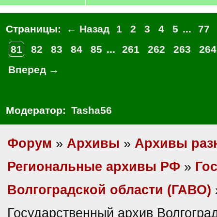
Страницы:
← Назад
1
2
3
4
5
...
77
81
82
83
84
85
...
261
262
263
264
Вперед →
Модератор:
Tasha56
Форум
»
Архивы
»
Архивы раз
Региональные архивы РФ
»
Гос
Волгоградской области (ГАВО)
Государственный архив Волгогра