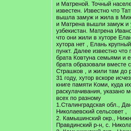
и Матреной. Точный насел
известен. Известно что Та
вышла замуж и жила в Мих
и Матрена вышли замуж и 
узбекистан. Матрена Иван
что они жили в хуторе Елан
хутора нет , Елань крупны
пункт. Далее известно что
брата Ковтуна семьями и 
брата образовали вместе с
Страшков , и жили там до 
31 году, хутор вскоре исче
книге памяти Коми, куда и
раскулачивания, указано м
всех по разному
1.Сталинградская обл., Да
Николаевский сельсовет ,
2. Камышинский окр., Нижн
Правдинский р-н, с. Никол