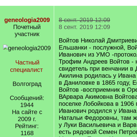
geneologia2009
8 сент. 2019 12:09
Почетный
8 сент. 2019 12:09
учаcтник
Войтов Николай Дмитриеви
Ельшанки - послужной, Во
Иванович из УМО -протоко
Трофим Андреев Войтов - 
Частный
свидетель при венчании в 
специалист
Акилина родилась у Ивана
в Даниловке в 1865 году,
Волгоград
Войтов -восприемник в Оре
ВАрвара Акимовна Войтова
Сообщений:
поселке Лобойкова в 1906 
1944
Иванович родился у Ивана
На сайте с
Натальи Федоровны, там ж
2009 г.
у Луки Васильевича и Вар
Рейтинг:
есть рядовой Семен Петро
1168