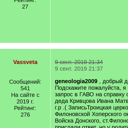
Рейтинг:
27
Vassveta
9 сент. 2019 21:34
9 сент. 2019 21:37
geneologia2009
, добрый д
Сообщений:
Подскажите пожалуйста, я
541
запрос в ГАВО на справку 
На сайте с
деда Кривцова Ивана Матв
2019 г.
г.р .( ЗаписьТроицкая церк
Рейтинг:
Филоновской Хоперского о
276
Войска Донского, ст.Филон
прислали ответ, но у родит