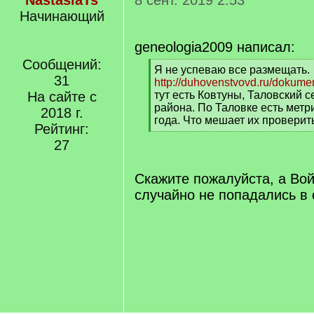
NastasiaTs
8 сент. 2019 2:53
Начинающий
geneologia2009 написал:
Сообщений:
[
Я не успеваю все размещать.
31
q
http://duhovenstvovd.ru/dokumen
]
На сайте с
тут есть Ковтуны, Таловский с
района. По Таловке есть метр
2018 г.
года. Что мешает их проверит
Рейтинг:
[
27
/
q
]
Скажите пожалуйста, а Во
случайно не попадались в 