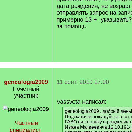
дата рождения, не возраст
отправлять запрос на запи
примерно 13 +- указывать
за помощь.
geneologia2009
11 сент. 2019 17:00
Почетный
учаcтник
Vassveta написал:
[
geneologia2009 , добрый день!
q
Подскажите пожалуйста, я от
]
ГАВО на справку о рождении 
Частный
Ивана Матвеевича 12,10,1914 
специалист