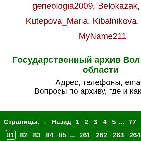
geneologia2009
,
Belokazak
Kutepova_Maria
,
Kibalnikova
MyName211
Государственный архив Вол
области
Адрес, телефоны, emai
Вопросы по архиву, где и как
Страницы:
← Назад
1
2
3
4
5
...
77
81
82
83
84
85
...
261
262
263
264