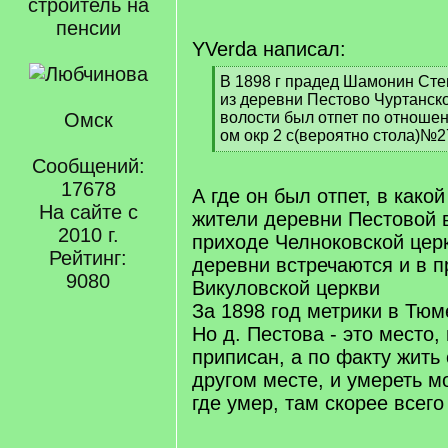
строитель на
пенсии
YVerda написал:
[
В 1898 г прадед Шамонин Сте
q
из деревни Пестово Чуртанск
]
Омск
волости был отпет по отноше
ом окр 2 с(вероятно стола)№2
[
Сообщений:
/
17678
q
А где он был отпет, в како
]
На сайте с
жители деревни Пестовой 
2010 г.
приходе Челноковской церк
Рейтинг:
деревни встречаются и в 
9080
Викуловской церкви
За 1898 год метрики в Тюм
Но д. Пестова - это место,
приписан, а по факту жить 
другом месте, и умереть мо
где умер, там скорее всего