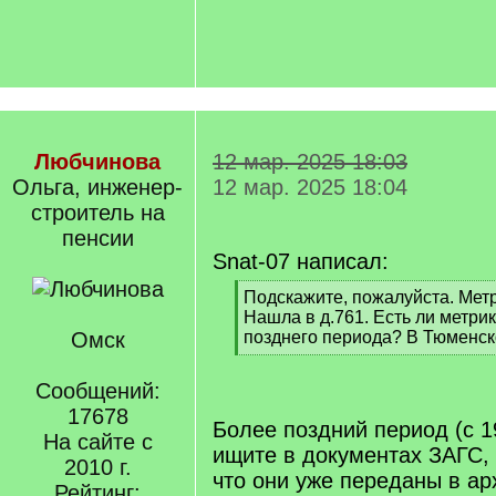
Любчинова
12 мар. 2025 18:03
Ольга, инженер-
12 мар. 2025 18:04
строитель на
пенсии
Snat-07 написал:
[
Подскажите, пожалуйста. Мет
q
Нашла в д.761. Есть ли метрик
]
Омск
позднего периода? В Тюменско
[
/
Сообщений:
q
17678
]
Более поздний период (с 19
На сайте с
ищите в документах ЗАГС,
2010 г.
что они уже переданы в ар
Рейтинг: