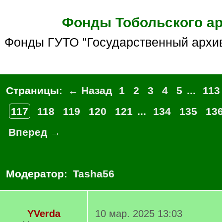
Фонды Тобольского а
Фонды ГУТО "Государственный архив 
Страницы:
← Назад
1
2
3
4
5
...
113
117
118
119
120
121
...
134
135
13
Вперед →
Модератор:
Tasha56
YVerda
10 мар. 2025 13:03