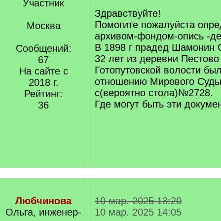
Участник
Здравствуйте!
Помогите пожалуйста опре
Москва
архивом-фондом-опись -д
В 1898 г прадед Шамонин 
Сообщений:
32 лет из деревни Пестово
67
Готопутовской волости был
На сайте с
отношению Мирового Судьи
2018 г.
с(вероятно стола)№2728.
Рейтинг:
Где могут быть эти докуме
36
Любчинова
10 мар. 2025 13:20
Ольга, инженер-
10 мар. 2025 14:05