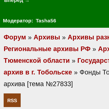
Вперед →
Модератор:
Tasha56
Форум
»
Архивы
»
Архивы раз
Региональные архивы РФ
»
Ар
Тюменской области
»
Государс
архив в г. Тобольске
» Фонды То
архива [тема №27833]
RSS