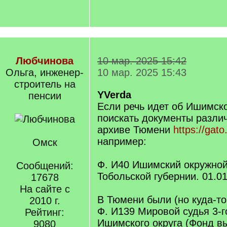
Любчинова
10 мар. 2025 15:42
Ольга, инженер-
10 мар. 2025 15:43
строитель на
YVerda
пенсии
Если речь идет об Ишимск
поискать документы разли
архиве Тюмени
https://gato
например:
Омск
Ф. И40 Ишимский окружной
Сообщений:
Тобольской губернии. 01.01
17678
На сайте с
В Тюмени были (но куда-т
2010 г.
Ф. И139 Мировой судья 3-г
Рейтинг:
Ишимского округа (Фонд в
9080