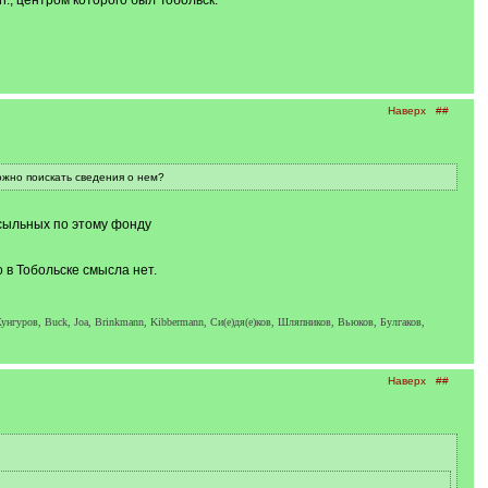
., центром которого был Тобольск.
Наверх
##
ожно поискать сведения о нем?
ссыльных по этому фонду
 в Тобольске смысла нет.
унгуров, Buck, Joa, Brinkmann, Kibbermann, Си(е)дя(е)ков, Шляпников, Вьюков, Булгаков,
Наверх
##