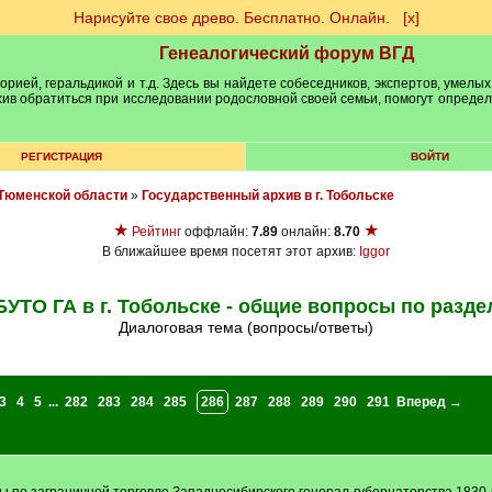
Нарисуйте свое древо. Бесплатно. Онлайн.
[х]
Генеалогический форум ВГД
рией, геральдикой и т.д. Здесь вы найдете собеседников, экспертов, умелых
рхив обратиться при исследовании родословной своей семьи, помогут опреде
РЕГИСТРАЦИЯ
ВОЙТИ
Тюменской области
»
Государственный архив в г. Тобольске
★
★
Рейтинг
оффлайн:
7.89
онлайн:
8.70
В ближайшее время посетят этот архив:
Iggor
БУТО ГА в г. Тобольске - общие вопросы по разде
Диалоговая тема (вопросы/ответы)
3
4
5
...
282
283
284
285
286
287
288
289
290
291
Вперед →