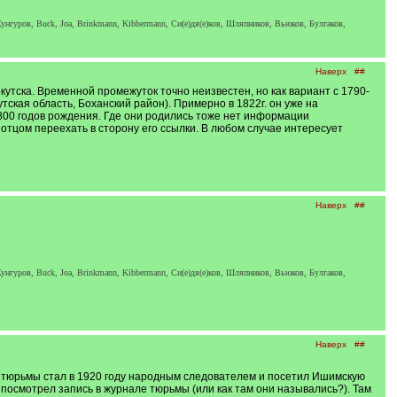
унгуров, Buck, Joa, Brinkmann, Kibbermann, Си(е)дя(е)ков, Шляпников, Вьюков, Булгаков,
Наверх
##
утска. Временной промежуток точно неизвестен, но как вариант с 1790-
тская область, Боханский район). Примерно в 1822г. он уже на
 1800 годов рождения. Где они родились тоже нет информации
 отцом переехать в сторону его ссылки. В любом случае интересует
Наверх
##
унгуров, Buck, Joa, Brinkmann, Kibbermann, Си(е)дя(е)ков, Шляпников, Вьюков, Булгаков,
Наверх
##
 тюрьмы стал в 1920 году народным следователем и посетил Ишимскую
 посмотрел запись в журнале тюрьмы (или как там они назывались?). Там