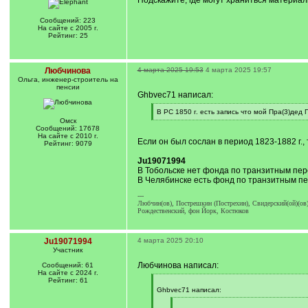
Подскажите, где могут храниться материал
Сообщений: 223
На сайте с 2005 г.
Рейтинг: 25
Любчинова
4 марта 2025 19:53
4 марта 2025 19:57
Ольга, инженер-строитель на
пенсии
Ghbvec71 написал:
[
В РС 1850 г. есть запись что мой Пра(3)дед
q
[
Омск
]
/
Сообщений: 17678
q
На сайте с 2010 г.
Если он был сослан в период 1823-1882 г.
]
Рейтинг: 9079
Ju19071994
В Тобольске нет фонда по транзитным перес
В Челябинске есть фонд по транзитным пе
---
Любчин(ов), Пострешкин (Пострехин), Свидерский(ой)(ов)
Рождественский, фон Йорк, Костюков
Ju19071994
4 марта 2025 20:10
Участник
Любчинова написал:
Сообщений: 61
На сайте с 2024 г.
Рейтинг: 61
[
q
Ghbvec71 написал:
]
[