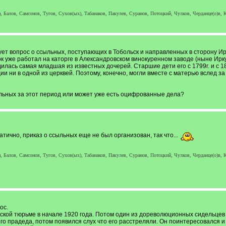
, Балов, Самсонов, Тугов, Сухов(ых), Табанаков, Пакулев, Суранов, Потоцкий, Чулков, Черданце(о)в, К
ет вопрос о ссыльных, поступающих в Тобольск и направленных в сторону Ирк
ок уже работал на каторге в Александровском винокуренном заводе (ныне Ирку
родилась самая младшая из известных дочерей. Старшие дети его с 1799г. и с
и ни в одной из церквей. Поэтому, конечно, могли вместе с матерью вслед за
ыльных за этот период или может уже есть оцифрованные дела?
тично, приказ о ссыльных еще не был организован, так что...
, Балов, Самсонов, Тугов, Сухов(ых), Табанаков, Пакулев, Суранов, Потоцкий, Чулков, Черданце(о)в, К
ос.
кой тюрьме в начале 1920 года. Потом один из дореволюционных сидельцев
его прадеда, потом появился слух что его расстреляли. Он поинтересовался и