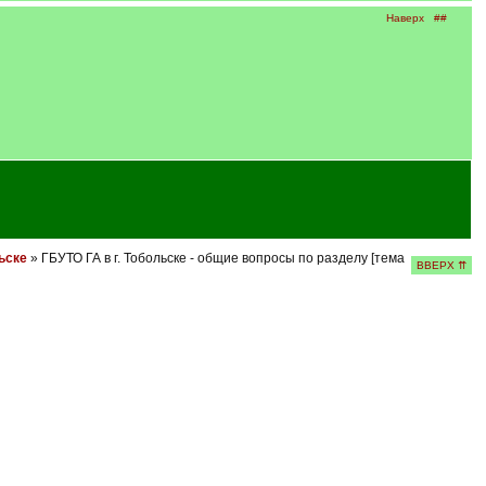
Наверх
##
ьске
» ГБУТО ГА в г. Тобольске - общие вопросы по разделу [тема
ВВЕРХ ⇈