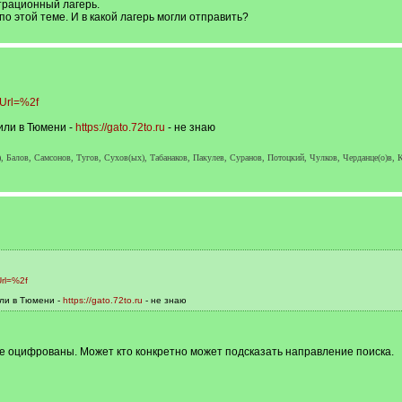
трационный лагерь.
о этой теме. И в какой лагерь могли отправить?
nUrl=%2f
ли в Тюмени -
https://gato.72to.ru
- не знаю
, Балов, Самсонов, Тугов, Сухов(ых), Табанаков, Пакулев, Суранов, Потоцкий, Чулков, Черданце(о)в, К
Url=%2f
ли в Тюмени -
https://gato.72to.ru
- не знаю
 не оцифрованы. Может кто конкретно может подсказать направление поиска.