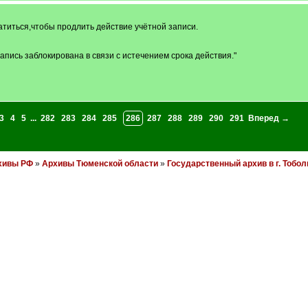
атиться,чтобы продлить действие учётной записи.
пись заблокирована в связи с истечением срока действия."
3
4
5
...
282
283
284
285
286
287
288
289
290
291
Вперед →
хивы РФ
»
Архивы Тюменской области
»
Государственный архив в г. Тобол