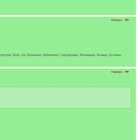
Наверх
##
унгуров, Buck, Joa, Brinkmann, Kibbermann, Си(е)дя(е)ков, Шляпников, Вьюков, Булгаков,
Наверх
##