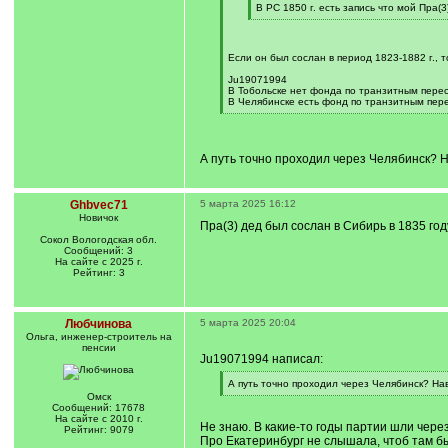
q
В РС 1850 г. есть запись что мой Пра
]
[
/
q
]
Если он был сослан в период 1823-1882 г., 
Ju19071994
В Тобольске нет фонда по транзитным пересе
В Челябинске есть фонд по транзитным пере
[
/
q
]
А путь точно проходил через Челябинск? Н
Ghbvec71
5 марта 2025 16:12
Новичок
Пра(3) дед был сослан в Сибирь в 1835 год
Сокол Вологодская обл.
Сообщений: 3
На сайте с 2025 г.
Рейтинг: 3
Любчинова
5 марта 2025 20:04
Ольга, инженер-строитель на
пенсии
Ju19071994 написал:
[
А путь точно проходил через Челябинск? На
q
[
Омск
]
/
Сообщений: 17678
q
На сайте с 2010 г.
Не знаю. В какие-то годы партии шли чере
]
Рейтинг: 9079
Про Екатеринбург не слышала, чтоб там б