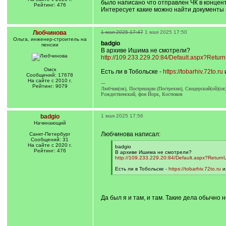
было написано что отправлен ЧК в концен
Рейтинг: 476
Интересует какие можно найти документы п
Любчинова
1 мая 2025 17:47
1 мая 2025 17:50
Ольга, инженер-строитель на
badgio
пенсии
В архиве Ишима не смотрели?
http://109.233.229.20:84/Default.aspx?Retur
Омск
Есть ли в Тобольске -
https://tobarhiv.72to.ru
и
Сообщений: 17678
На сайте с 2010 г.
---
Рейтинг: 9079
Любчин(ов), Пострешкин (Пострехин), Свидерский(ой)(ов)
Рождественский, фон Йорк, Костюков
badgio
1 мая 2025 17:56
Начинающий
Любчинова написал:
Санкт-Петербург
Сообщений: 31
На сайте с 2020 г.
[
badgio
Рейтинг: 476
q
В архиве Ишима не смотрели?
]
http://109.233.229.20:84/Default.aspx?Return
Есть ли в Тобольске -
https://tobarhiv.72to.ru
и
[
/
q
]
Да был я и там, и там. Такие дела обычно