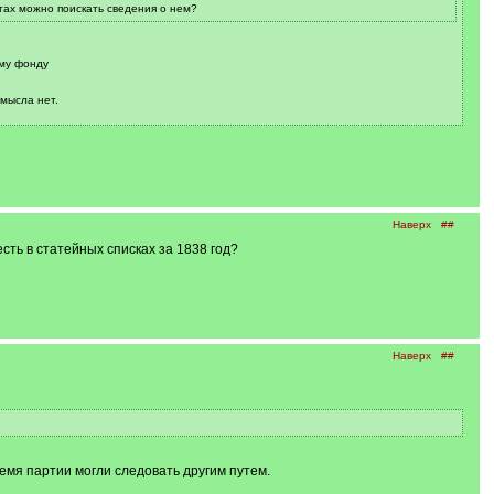
тах можно поискать сведения о нем?
ому фонду
смысла нет.
Наверх
##
сть в статейных списках за 1838 год?
Наверх
##
ремя партии могли следовать другим путем.