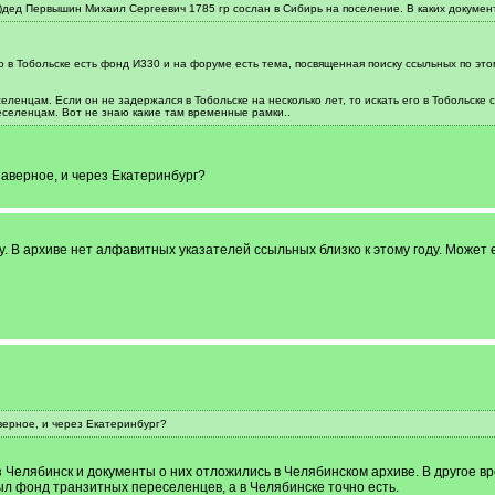
(3)дед Первышин Михаил Сергеевич 1785 гр сослан в Сибирь на поселение. В каких докумен
то в Тобольске есть фонд И330 и на форуме есть тема, посвященная поиску ссыльных по эт
ленцам. Если он не задержался в Тобольске на несколько лет, то искать его в Тобольске 
селенцам. Вот не знаю какие там временные рамки..
аверное, и через Екатеринбург?
у. В архиве нет алфавитных указателей ссыльных близко к этому году. Может е
верное, и через Екатеринбург?
з Челябинск и документы о них отложились в Челябинском архиве. В другое в
ыл фонд транзитных переселенцев, а в Челябинске точно есть.