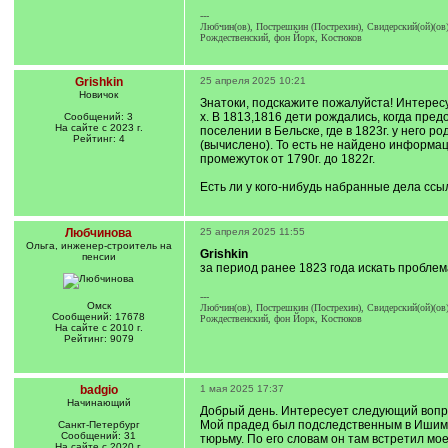
---
Любчин(ов), Пострешкин (Пострехин), Свидерский(ой)(ов)
Рождественский, фон Йорк, Костюков
Grishkin
25 апреля 2025 10:21
Новичок
Знатоки, подскажите пожалуйста! Интересу
х. В 1813,1816 дети рождались, когда пред
Сообщений: 3
На сайте с 2023 г.
поселении в Бельске, где в 1823г. у него 
Рейтинг: 4
(вычислено). То есть не найдено информаци
промежуток от 1790г. до 1822г.
Есть ли у кого-нибудь набранные дела сс
Любчинова
25 апреля 2025 11:55
Ольга, инженер-строитель на
Grishkin
пенсии
за период ранее 1823 года искать проблема
---
Омск
Любчин(ов), Пострешкин (Пострехин), Свидерский(ой)(ов)
Сообщений: 17678
Рождественский, фон Йорк, Костюков
На сайте с 2010 г.
Рейтинг: 9079
badgio
1 мая 2025 17:37
Начинающий
Добрый день. Интересует следующий вопр
Мой прадед был подследственным в Ишимс
Санкт-Петербург
Сообщений: 31
тюрьму. По его словам он там встретил мо
На сайте с 2020 г.