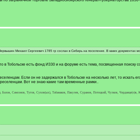
ы по заграничной торговле Западносибирского генерал-губернаторства 1830-гг
 Первышин Михаил Сергеевич 1785 гр сослан в Сибирь на поселение. В каких документах м
, то в Тобольске есть фонд И330 и на форуме есть тема, посвященная поиску 
еленцам. Если он не задержался в Тобольске на несколько лет, то искать его
реселенцам. Вот не знаю какие там временные рамки..
, Балов, Самсонов, Тугов, Сухов(ых), Табанаков, Пакулев, Суранов, Потоцкий, Чулков, Черданце(о)в, К