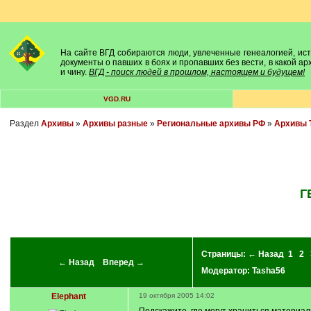
На сайте ВГД собираются люди, увлеченные генеалогией, исто
документы о павших в боях и пропавших без вести, в какой а
и чину.
ВГД - поиск людей в прошлом, настоящем и будущем!
VGD.RU
Раздел
Архивы
»
Архивы разные
»
Региональные архивы РФ
»
Архивы 
Г
Страницы:
← Назад
1
2
← Назад
Вперед →
Модератор:
Tasha56
Elephant
19 октября 2005 14:02