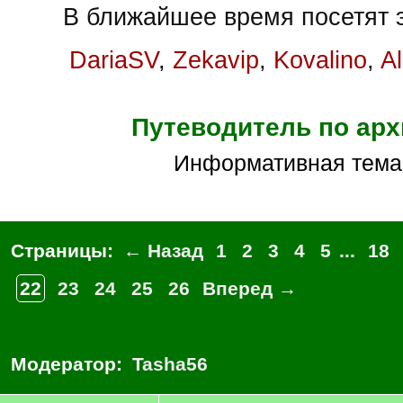
В ближайшее время посетят э
DariaSV
,
Zekavip
,
Kovalino
,
A
Путеводитель по арх
Информативная тема
Страницы:
← Назад
1
2
3
4
5
...
18
22
23
24
25
26
Вперед →
Модератор:
Tasha56