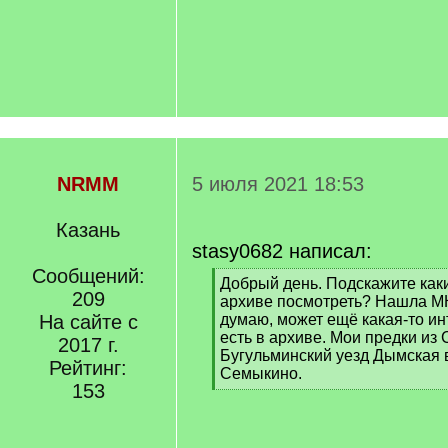
NRMM
5 июля 2021 18:53
Казань
stasy0682 написал:
Сообщений:
[
Добрый день. Подскажите ка
209
q
архиве посмотреть? Нашла МК
]
На сайте с
думаю, может ещё какая-то и
есть в архиве. Мои предки из
2017 г.
Бугульминский уезд Дымская 
Рейтинг:
Семыкино.
153
[
/
q
]