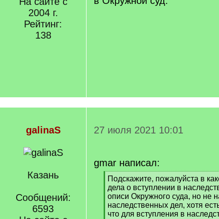
в Окружной суд.
На сайте с
2004 г.
Рейтинг:
138
galinaS
27 июля 2021 10:01
gmar написал:
Казань
[
Подскажите, пожалуйста в как
q
дела о вступлении в наследс
]
Сообщений:
описи Окружного суда, но не 
наследственных дел, хотя ест
6593
что для вступления в наследс