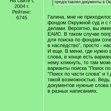
На сайте с
предоставлял документы в Ок
2004 г.
[
/
Рейтинг:
q
Галина, мне не приходилос
6745
]
фондом Окружной суд и с
делами. Вероятно, вы имее
ЕАИС. В таком случае поп
для поиска по фондам соч
в наследство", просто - на
И еще. В меню, где нужно 
слова, в конце есть вариа
нему кликнуть, то там мож
варианты поиска "Поиск по
"Поиск по части слова" и т
такой возможностью. Ведь
документов нужные слова 
в разных написаниях.