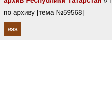
архив Республики Татарстан
» 
по архиву [тема №59568]
RSS