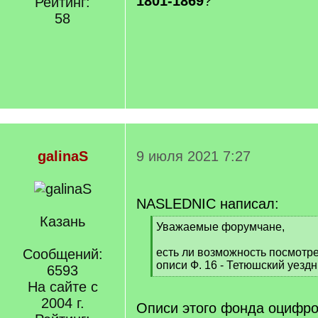
1801-1869
?
Рейтинг:
58
galinaS
9 июля 2021 7:27
NASLEDNIC написал:
Казань
[
Уважаемые форумчане,
q
]
Сообщений:
есть ли возможность посмотре
описи Ф. 16 - Тетюшский уезд
6593
[
На сайте с
/
2004 г.
q
Описи этого фонда оцифро
]