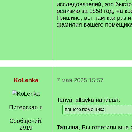
исследователей, это быст
ревизию за 1858 год, на к
Гришино, вот там как раз 
фамилия вашего помещика
KoLenka
7 мая 2025 15:57
Tanya_altayka написал:
Питерская я
[
вашего помещика.
q
[
]
Сообщений:
/
q
Татьяна, Вы ответили мне 
2919
]