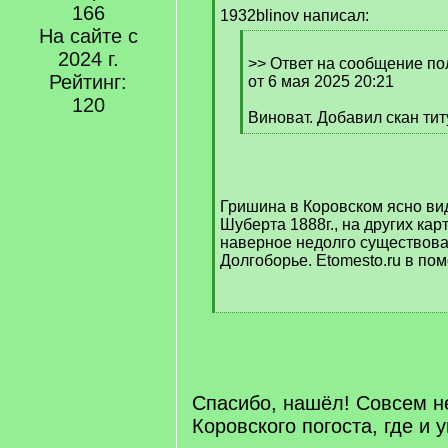
166
q
1932blinov написал:
]
На сайте с
[
2024 г.
q
>> Ответ на сообщение пол
Рейтинг:
]
от 6 мая 2025 20:21
120
Виноват. Добавил скан ти
[
/
q
]
Гришина в Коровском ясно ви
Шуберта 1888г., на других карт
наверное недолго существовал
Долгоборье. Etomesto.ru в по
[
/
q
]
Спасибо, нашёл! Совсем н
Коровского погоста, где и 