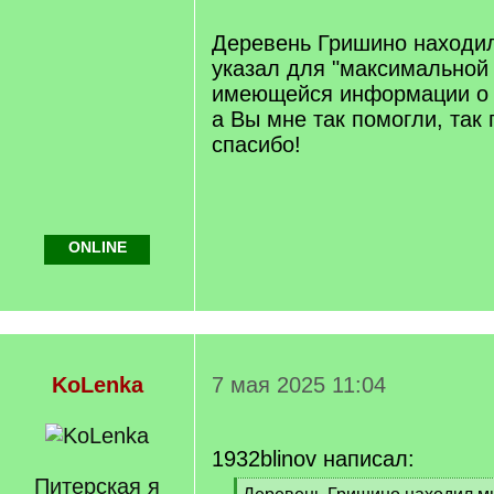
q
]
Деревень Гришино находи
указал для "максимально
имеющейся информации о 
а Вы мне так помогли, так 
спасибо!
ONLINE
KoLenka
7 мая 2025 11:04
1932blinov написал:
Питерская я
[