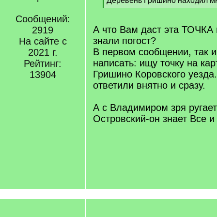
Деревень Гришино находил мн
q
[
]
Сообщений:
/
q
А что Вам даст эта ТОЧКА 
2919
]
знали погост?
На сайте с
В первом сообщении, так 
2021 г.
написать: ищу точку на ка
Рейтинг:
Гришино Коровского уезда.
13904
ответили внятно и сразу.
А с Владимиром зря ругает
Островский-он знает Все и