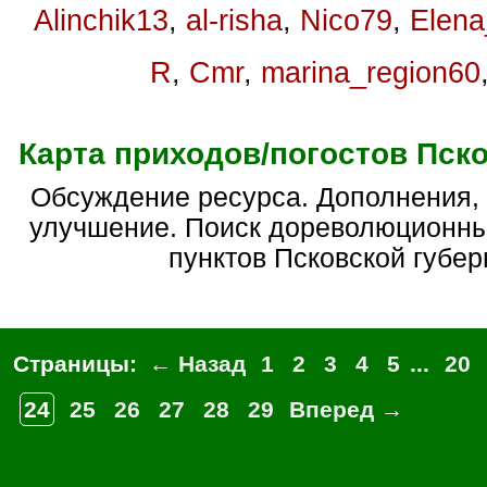
Alinchik13
,
al-risha
,
Nico79
,
Elen
R
,
Cmr
,
marina_region60
Карта приходов/погостов Пск
Обсуждение ресурса. Дополнения, предложения,
улучшение. Поиск дореволюционн
пунктов Псковской губер
Страницы:
← Назад
1
2
3
4
5
...
20
24
25
26
27
28
29
Вперед →