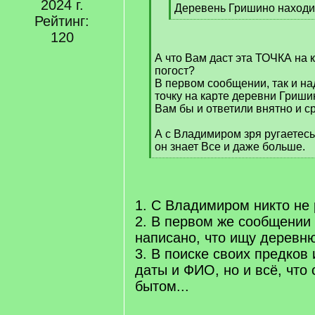
2024 г.
q
Деревень Гришино находи
Рейтинг:
]
[
/
120
q
А что Вам даст эта ТОЧКА на 
]
погост?
В первом сообщении, так и на
точку на карте деревни Гриши
Вам бы и ответили внятно и ср
А с Владимиром зря ругаетесь
он знает Все и даже больше.
[
/
q
]
1. С Владимиром никто не 
2. В первом же сообщени
написано, что ищу деревню
3. В поиске своих предков
даты и ФИО, но и всё, что 
бытом...