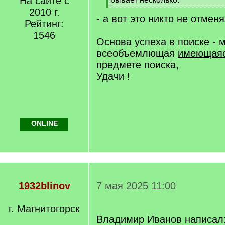
На сайте с
]
[
2010 г.
- а вот это никто не отмен
/
Рейтинг:
q
1546
]
Основа успеха в поиске - 
всеобъемлющая
имеющая
предмете поиска,
Удачи !
ONLINE
1932blinov
7 мая 2025 11:00
г. Магнитогорск
Владимир Иванов написал