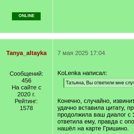
ONLINE
Tanya_altayka
7 мая 2025 17:04
KoLenka написал:
Сообщений:
456
[
Татьяна, Вы ответили мне слу
На сайте с
q
[
]
2020 г.
/
q
Конечно, случайно, извини
Рейтинг:
]
удачно вставила цитату, пр
1578
продолжила ваш диалог с
ответила ему, правда с оп
нашёл на карте Гришино.