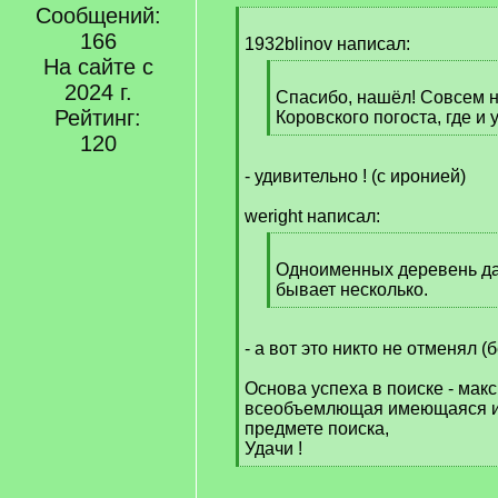
Сообщений:
[
166
q
1932blinov написал:
]
На сайте с
[
2024 г.
q
Спасибо, нашёл! Совсем н
Рейтинг:
]
Коровского погоста, где и
[
120
/
- удивительно ! (с иронией)
q
]
weright написал:
[
q
Одноименных деревень да
]
бывает несколько.
[
/
- а вот это никто не отменял (
q
]
Основа успеха в поиске - мак
всеобъемлющая имеющаяся 
предмете поиска,
Удачи !
[
/