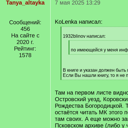
Tanya_altayka
7 мая 2025 13:29
KoLenka написал:
Сообщений:
456
[
На сайте с
q
1932blinov написал:
]
2020 г.
[
Рейтинг:
q
по имеющейся у меня инф
1578
]
[
/
q
В книге и указан должен быть 
]
Если Вы нашли книгу, то я не 
[
/
q
Там на первом листе видно
]
Островский уезд, Коровски
Рождества Богородицкой. Т
остаётся читать МК этого п
там своих. А еще можно за
Псковском архиве (либо у 