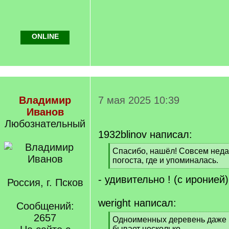
ONLINE
Владимир
7 мая 2025 10:39
Иванов
Любознательный
1932blinov написал:
[
Спасибо, нашёл! Совсем неда
q
погоста, где и упоминалась.
]
[
- удивительно ! (с иронией)
/
Россия, г. Псков
q
]
weright написал:
Сообщений:
2657
[
Одноименных деревень даже 
q
бывает несколько.