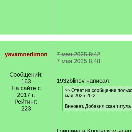
yavamnedimon
7 мая 2025 8:42
7 мая 2025 8:48
Сообщений:
1932blinov написал:
163
На сайте с
[
>> Ответ на сообщение пользов
2017 г.
q
мая 2025 20:21
]
Рейтинг:
Виноват. Добавил скан титула
223
[
/
q
]
Гришина в Коровском ясно