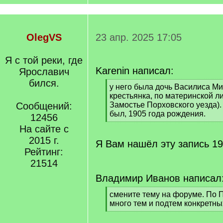
OlegVS
23 апр. 2025 17:05
Я с той реки, где
Karenin написал:
Ярославич
бился.
[
у него была дочь Василиса Ми
q
крестьянка, по материнской л
]
Сообщений:
Замостье Порховского уезда).
был, 1905 года рождения.
12456
[
На сайте с
/
2015 г.
q
Я Вам нашёл эту запись 19
]
Рейтинг:
21514
Владимир Иванов написал
[
смените тему на форуме. По 
q
много тем и подтем конкретны
]
[
/