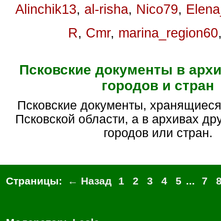
Alinchik13
,
al-risha
,
Nico79
,
Elen
R
,
Cmr
,
marina_region60
Псковские документы в архи
городов и стран
Псковские документы, хранящиеся не в архивах
Псковской области, а в архивах др
городов или стран.
Страницы:
← Назад
1
2
3
4
5
...
7