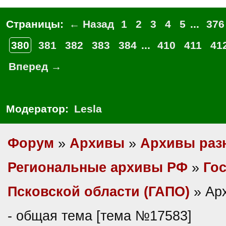
Страницы:
← Назад
1
2
3
4
5
...
376
380
381
382
383
384
...
410
411
41
Вперед →
Модератор:
Lesla
Форум
»
Архивы
»
Архивы раз
Региональные архивы РФ
»
Гос
Псковской области (ГАПО)
» Ар
- общая тема [тема №17583]