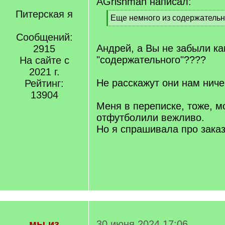
AGrishman написал:
Питерская я
[
Еще немного из содержательн
q
[
]
Сообщений:
/
q
Андрей, а Вы не забыли ка
2915
]
"содержательного"????
На сайте с
2021 г.
Не расскажут они нам нич
Рейтинг:
13904
Меня в переписке, тоже, м
отфутболили вежливо.
Но я спрашивала про заказ
мы из
30 июня 2024 17:06