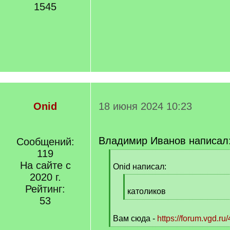
1545
Onid
18 июня 2024 10:23
Владимир Иванов написал
Сообщений:
119
[
На сайте с
q
Onid написал:
]
2020 г.
[
Рейтинг:
q
католиков
53
]
[
/
Вам сюда -
https://forum.vgd.ru
q
[
]