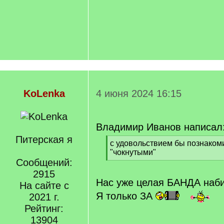
KoLenka
4 июня 2024 16:15
Владимир Иванов написал
Питерская я
[
с удовольствием бы познаком
q
"чокнутыми"
]
Сообщений:
[
/
2915
q
Нас уже целая БАНДА наб
На сайте с
]
Я только ЗА
2021 г.
Рейтинг:
13904