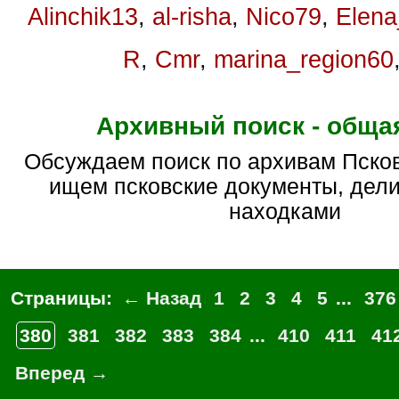
Alinchik13
,
al-risha
,
Nico79
,
Elen
R
,
Cmr
,
marina_region60
Архивный поиск - обща
Обсуждаем поиск по архивам Псковской области,
ищем псковские документы, дел
находками
Страницы:
← Назад
1
2
3
4
5
...
376
380
381
382
383
384
...
410
411
41
Вперед →