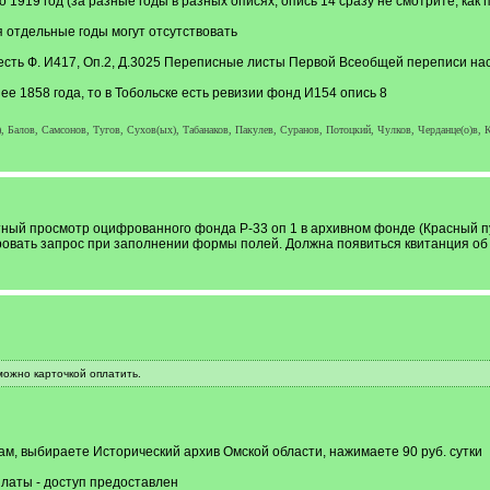
о 1919 год (за разные годы в разных описях, опись 14 сразу не смотрите, ка
 отдельные годы могут отсутствовать
сть Ф. И417, Оп.2, Д.3025 Переписные листы Первой Всеобщей переписи насе
ее 1858 года, то в Тобольске есть ревизии фонд И154 опись 8
, Балов, Самсонов, Тугов, Сухов(ых), Табанаков, Пакулев, Суранов, Потоцкий, Чулков, Черданце(о)в, К
тный просмотр оцифрованного фонда Р-33 оп 1 в архивном фонде (Красный п
овать запрос при заполнении формы полей. Должна появиться квитанция об 
можно карточкой оплатить.
зам, выбираете Исторический архив Омской области, нажимаете 90 руб. сутки
платы - доступ предоставлен