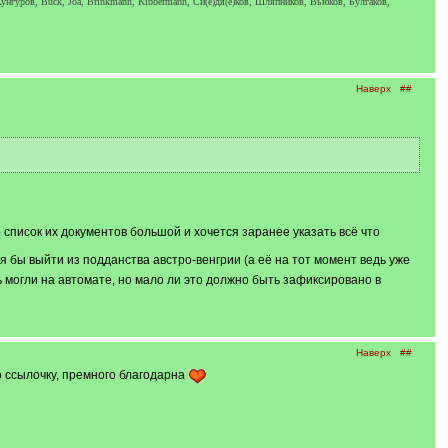
унгуров, Buck, Joa, Brinkmann, Kibbermann, Си(е)дя(е)ков, Шляпников, Вьюков, Булгаков,
Наверх
##
список их документов большой и хочется заранее указать всё что
я бы выйти из подданства австро-венгрии (а её на тот момент ведь уже
ь могли на автомате, но мало ли это должно быть зафиксировано в
Наверх
##
о ссылочку, премного благодарна