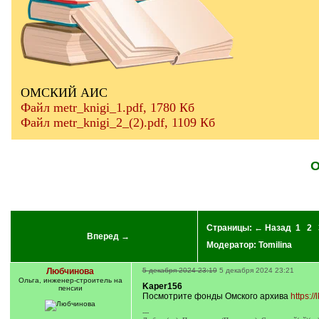
ОМСКИЙ АИС
Файл metr_knigi_1.pdf, 1780 Кб
Файл metr_knigi_2_(2).pdf, 1109 Кб
О
Страницы:
← Назад
1
2
Вперед →
Модератор:
Tomilina
Любчинова
5 декабря 2024 23:19
5 декабря 2024 23:21
Ольга, инженер-строитель на
Kaper156
пенсии
Посмотрите фонды Омского архива
https://
---