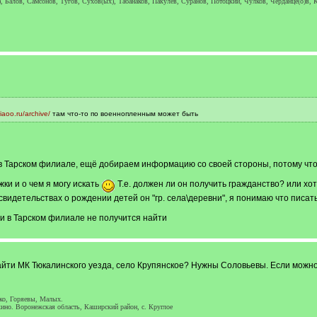
, Балов, Самсонов, Тугов, Сухов(ых), Табанаков, Пакулев, Суранов, Потоцкий, Чулков, Черданце(о)в, К
.iaoo.ru/archive/
там что-то по военнопленным может быть
 в Тарском филиале, ещё добираем информацию со своей стороны, потому что 
ки и о чем я могу искать
Т.е. должен ли он получить гражданство? или хот
свидетельствах о рождении детей он "гр. села\деревни", я понимаю что писат
и в Тарском филиале не получится найти
найти МК Тюкалинского уезда, село Крупянское? Нужны Соловьевы. Если можн
ко, Горяевы, Малых.
ткино. Воронежская область, Каширский район, с. Круглое