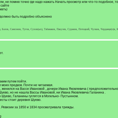
или, не помню точно где надо нажать Начать просмотр или что-то подобное, т
 сайте
мать)
 должно быть подробно объяснено
, Балов, Самсонов, Тугов, Сухов(ых), Табанаков, Пакулев, Суранов, Потоцкий, Чулков, Черданце(о)в, К
ет.
аким путем пойти.
 моих предков. Почти не читаемая.
, женился на Вассе Ивановой , дочери Ивана Яковлевича ( предположительно Г
 Шуево, но не нашла Вассы Ивановой, ни Ивана Яковлевича Галанина .
 Шуево, Галанины гуглятся в Могильно- Пустынном.
евесты стоит деревня Шуево.
ть. Ревизии за 1850 и 1834 просматривала трижды.