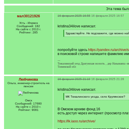
Эта тема был
мал30121926
16 февраля 2025 16:55
16 февраля 2025 16:57
Усть - Илимск
kristina34ilove написал:
Сообщений: 182
На сайте с 2013 г.
Рейтинг: 285
[
Здравствуйте. Не подскажите, где можно на
q
[
]
/
q
]
попробуйте здесь
https://yandex.ru/archive/
в поисковой строке напишите фамилию имя
---
Тюкалинский уезд Драгунская волость , дер Называиха -и
Тюменской обл
Любчинова
16 февраля 2025 21:19
16 февраля 2025 21:28
Ольга, инженер-строитель на
пенсии
kristina34ilove написал:
[
МК Тюкалинского уезда, село Крупянское?
q
[
Омск
]
/
Сообщений: 17680
q
На сайте с 2010 г.
В Омском архиве фонд 16
]
Рейтинг: 9081
есть доступ через интернет (просмотр пла
https://lk.iaoo.ru/archive/