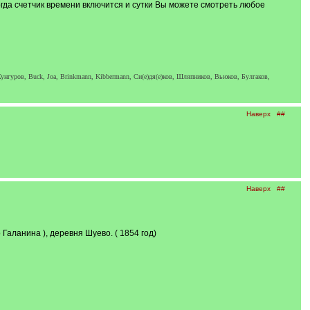
огда счетчик времени включится и сутки Вы можете смотреть любое
унгуров, Buck, Joa, Brinkmann, Kibbermann, Си(е)дя(е)ков, Шляпников, Вьюков, Булгаков,
Наверх
##
Наверх
##
аланина ), деревня Шуево. ( 1854 год)