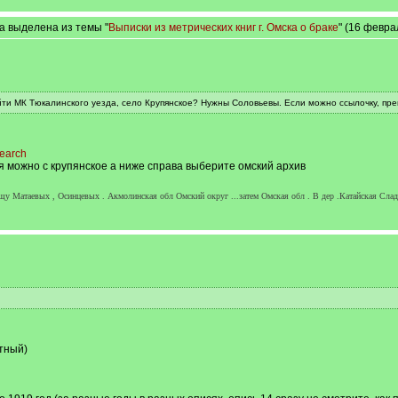
а выделена из темы "
Выписки из метрических книг г. Омска о браке
" (16 февра
йти МК Тюкалинского уезда, село Крупянское? Нужны Соловьевы. Если можно ссылочку, пр
search
 можно с крупянское а ниже справа выберите омский архив
щу Матаевых , Осинцевых . Акмолинская обл Омский округ ...затем Омская обл . В дер .Катайская Сладк
тный)