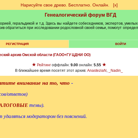
Нарисуйте свое древо. Бесплатно. Онлайн.
[х]
Генеалогический форум ВГД
рией, геральдикой и т.д. Здесь вы найдете собеседников, экспертов, умелых
рхив обратиться при исследовании родословной своей семьи, помогут опреде
РЕГИСТРАЦИЯ
ВОЙТИ
еский архив Омской области (ГАОО+ГУ ЦДНИ ОО)
★
★
Рейтинг
оффлайн:
9.00
онлайн:
5.55
В ближайшее время посетят этот архив:
AnasteziaN
,
_Nadin_
ратите внимание на то, что
-
сов/ответов)
АЛОГОВЫЕ
темы).
 удаляться модератором без пояснений.