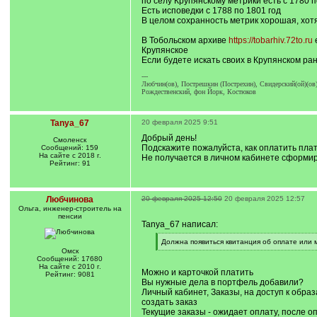
по селу Крупянскому метрики есть с 1780 п
Есть исповедки с 1788 по 1801 год
В целом сохранность метрик хорошая, хотя
В Тобольском архиве
https://tobarhiv.72to.ru
е
Крупянское
Если будете искать своих в Крупянском ран
---
Любчин(ов), Пострешкин (Пострехин), Свидерский(ой)(ов)
Рождественский, фон Йорк, Костюков
Tanya_67
20 февраля 2025 9:51
Добрый день!
Смоленск
Подскажите пожалуйста, как оплатить пла
Сообщений: 159
На сайте с 2018 г.
Не получается в личном кабинете сформир
Рейтинг: 91
Любчинова
20 февраля 2025 12:50
20 февраля 2025 12:57
Ольга, инженер-строитель на
пенсии
Tanya_67 написал:
[
Должна появиться квитанция об оплате или 
q
[
Омск
]
/
Сообщений: 17680
q
На сайте с 2010 г.
Можно и карточкой платить
]
Рейтинг: 9081
Вы нужные дела в портфель добавили?
Личный кабинет, Заказы, на доступ к обра
создать заказ
Текущие заказы - ожидает оплату, после о