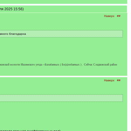
ля 2025 15:56)
Наверх
##
емного благодарна
овской волости Ишимского уезда --Балабаевых ( Бо(а)лобаевых ) . Сейчас Сладковский район
Наверх
##