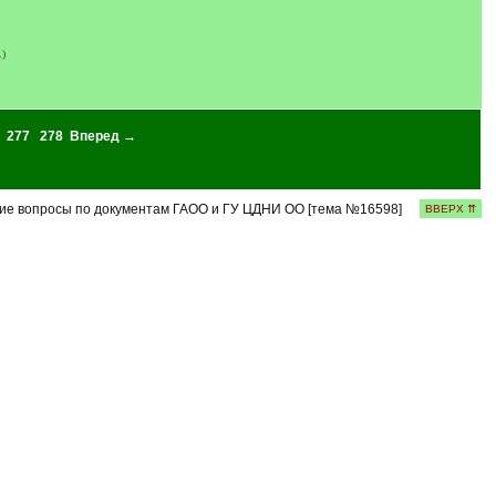
)
277
278
Вперед →
е вопросы по документам ГАОО и ГУ ЦДНИ ОО [тема №16598]
ВВЕРХ ⇈