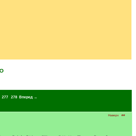
ОО
277
278
Вперед →
Наверх
##