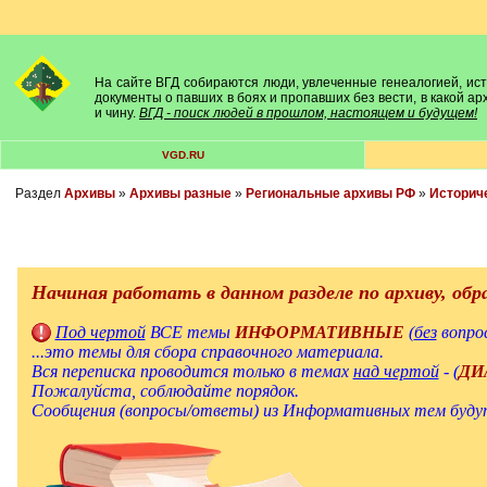
На сайте ВГД собираются люди, увлеченные генеалогией, исто
документы о павших в боях и пропавших без вести, в какой а
и чину.
ВГД - поиск людей в прошлом, настоящем и будущем!
VGD.RU
Раздел
Архивы
»
Архивы разные
»
Региональные архивы РФ
»
Историч
Начиная работать в данном разделе по архиву, об
Под чертой
ВСЕ темы
ИНФОРМАТИВНЫЕ
(
без
вопро
...это темы для сбора справочного материала.
Вся переписка проводится только в темах
над чертой
- (
ДИ
Пожалуйста, соблюдайте порядок.
Сообщения (вопросы/ответы) из Информативных тем будут