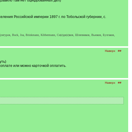
к правило там нет оцифрованных дел)
ления Российской империи 1897 г. по Тобольской губернии, с.
унгуров, Buck, Joa, Brinkmann, Kibbermann, Си(е)дя(е)ков, Шляпников, Вьюков, Булгаков,
Наверх
##
уть)
оплате или можно карточкой оплатить.
Наверх
##