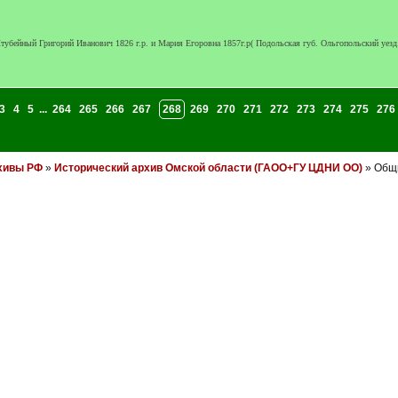
тубейный Григорий Иванович 1826 г.р. и Мария Егоровна 1857г.р( Подольская губ. Ольгопольский уезд.
3
4
5
...
264
265
266
267
268
269
270
271
272
273
274
275
276
хивы РФ
»
Исторический архив Омской области (ГАОО+ГУ ЦДНИ ОО)
» Общи