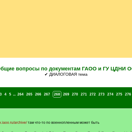
бщие вопросы по документам ГАОО и ГУ ЦДНИ 
✔ ДИАЛОГОВАЯ тема
3
4
5
...
264
265
266
267
268
269
270
271
272
273
274
275
276
lk.iaoo.ru/archive/
там что-то по военнопленным может быть