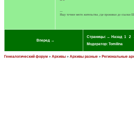
---
Ищу точное место жительства ,где проживал до ссылки Ш
Страницы:
← Назад
1
2
Вперед →
Модератор:
Tomilina
Генеалогический форум
»
Архивы
»
Архивы разные
»
Региональные ар