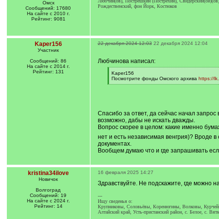
Любчин(ов), Пострешкин (Пострехин), Свидерский(ой)(ов)
Омск
Рождественский, фон Йорк, Костюков
Сообщений: 17680
На сайте с 2010 г.
Рейтинг: 9081
Kaper156
22 декабря 2024 12:03
22 декабря 2024 12:04
Участник
Любчинова написал:
Сообщений: 86
На сайте с 2014 г.
Рейтинг: 131
[
Kaper156
q
Посмотрите фонды Омского архива
https://lk
]
[
/
q
]
Спасибо за ответ, да сейчас начал запрос
возможно, дабы не искать дважды.
Вопрос скорее в целом: какие именно бумаж
нет и есть независимая венгрия)? Вроде в 
документах.
Вообщем думаю что и где запрашивать есл
kristina34ilove
16 февраля 2025 14:27
Новичок
Здравствуйте. Не подскажите, где можно 
Волгоград
Сообщений: 19
---
На сайте с 2024 г.
Ищу сведенья о:
Рейтинг: 14
Крупниковы, Соловьёвы, Коренюгины, Волковы, Курчей
Алтайский край, Усть-пристанский район, с. Белое, с. Вя