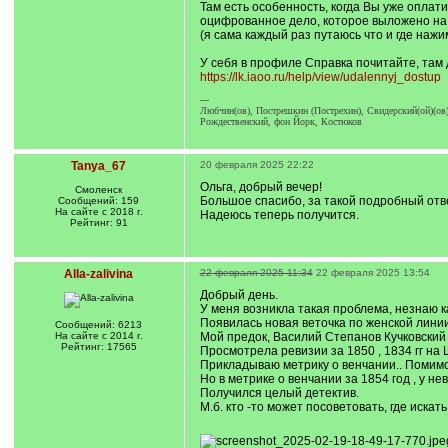
Там есть особенность, когда Вы уже оплат
оцифрованное дело, которое выложено на
(я сама каждый раз путаюсь что и где нажи
У себя в профиле Справка почитайте, там
https://lk.iaoo.ru/help/view/udalennyj_dostup
---
Любчин(ов), Пострешкин (Пострехин), Свидерский(ой)(ов)
Рождественский, фон Йорк, Костюков
Tanya_67
20 февраля 2025 22:22
Ольга, добрый вечер!
Смоленск
Большое спасибо, за такой подробный отв
Сообщений: 159
На сайте с 2018 г.
Надеюсь теперь получится.
Рейтинг: 91
Alla-zalivina
22 февраля 2025 11:34
22 февраля 2025 13:54
Добрый день.
У меня возникла такая проблема, незнаю к
Появилась новая веточка по женской линии
Сообщений: 6213
На сайте с 2014 г.
Мой предок, Василий Степанов Кучковский 
Рейтинг: 17565
Просмотрела ревизии за 1850 , 1834 гг на
Прикладываю метрику о венчании.. Помимо
Но в метрике о венчании за 1854 год , у н
Получился целый детектив.
М.б. кто -то может посоветовать, где иска