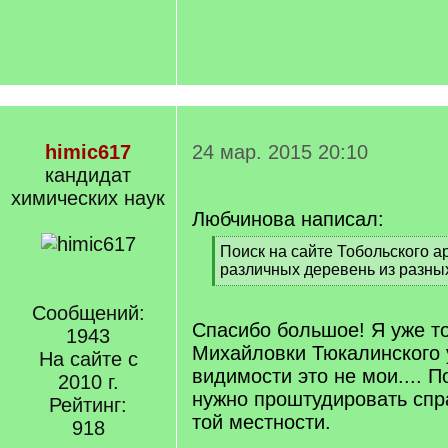
himic617
24 мар. 2015 20:10
кандидат
химических наук
Любчинова написал:
[
Поиск на сайте Тобольского а
q
различных деревень из разных
]
[
/
Сообщений:
q
Спасибо большое! Я уже т
1943
]
Михайловки Тюкалинского 
На сайте с
видимости это не мои.... 
2010 г.
нужно проштудировать спр
Рейтинг:
той местности.
918