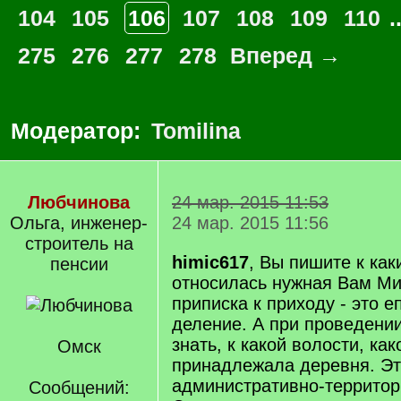
104
105
106
107
108
109
110
.
275
276
277
278
Вперед →
Модератор:
Tomilina
Любчинова
24 мар. 2015 11:53
Ольга, инженер-
24 мар. 2015 11:56
строитель на
himic617
, Вы пишите к ка
пенсии
относилась нужная Вам Ми
приписка к приходу - это 
деление. А при проведени
знать, к какой волости, как
Омск
принадлежала деревня. Э
административно-территор
Сообщений: