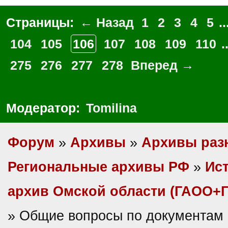
Страницы:
← Назад
1
2
3
4
5
..
104
105
106
107
108
109
110
.
275
276
277
278
Вперед →
Модератор:
Tomilina
Форум
»
Архивы
»
Архивы раз
Региональные архивы РФ
»
Ис
архив Омской области (ГАОО+
» Общие вопросы по документам