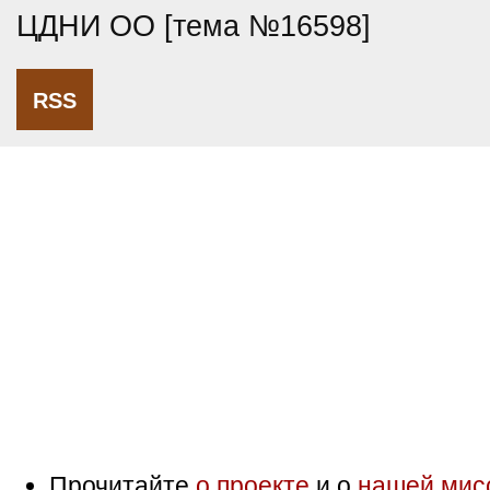
ЦДНИ ОО [тема №16598]
RSS
Прочитайте
о проекте
и о
нашей мис