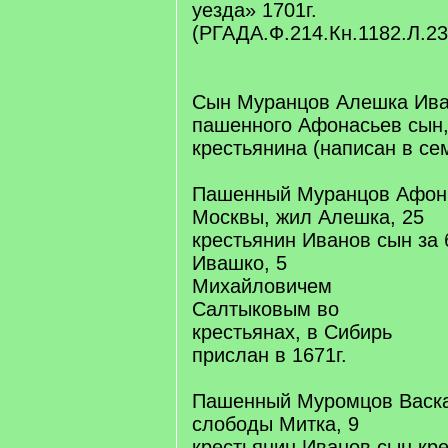
уезда» 1701г.
(РГАДА.Ф.214.Кн.1182.Л.23
Сын Муранцов Алешка Ив
пашенного Афонасьев сын,
крестьянина (написан в се
Пашенный Муранцов Афон
Москвы, жил Алешка, 25
крестьянин Иванов сын за
Ивашко, 5
Михайловичем
Салтыковым во
крестьянах, в Сибирь
прислан в 1671г.
Пашенный Муромцов Васка
слободы Митка, 9
крестьянин Иванов сын кр