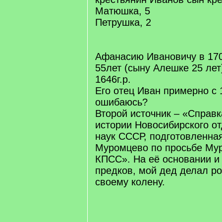
Матюшка, 5
Петрушка, 2
Афанасию Ивановичу в 170
55лет (сыну Алешке 25 лет)
1646г.р.
Его отец Иван примерно с 1
ошибаюсь?
Второй источник – «Справк
истории Новосибирского о
наук СССР, подготовленная
Муромцево по просьбе Му
КПСС». На её основании и
предков, мой дед делал р
своему колену.