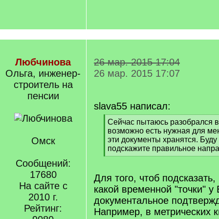
Любчинова
26 мар. 2015 17:04
Ольга, инженер-
26 мар. 2015 17:07
строитель на
пенсии
slava55 написал:
[
Сейчас пытаюсь разобрался в
q
возможно есть нужная для ме
]
Омск
эти документы хранятся. Буду
подскажите правильное напра
[
Сообщений:
/
17680
q
Для того, чтоб подсказать,
]
На сайте с
какой временной "точки" у 
2010 г.
документальное подтверж
Рейтинг:
Например, в метрических к