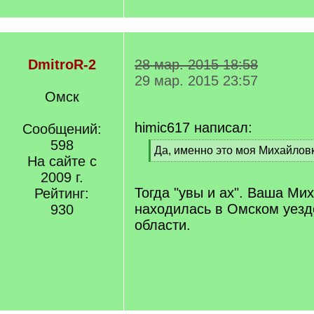
DmitroR-2
28 мар. 2015 18:58
29 мар. 2015 23:57
Омск
himic617 написал:
Сообщений:
598
[
Да, именно это моя Михайловк
На сайте с
q
[
]
2009 г.
/
q
Тогда "увы и ах". Ваша Ми
Рейтинг:
]
находилась в Омском уезд
930
области.