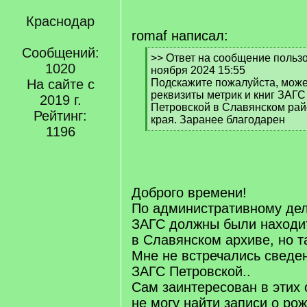
Краснодар
romaf написал:
Сообщений:
[
>> Ответ на сообщение пользо
1020
q
ноября 2024 15:55
]
На сайте с
Подскажите пожалуйста, може
реквизиты метрик и книг ЗАГС
2019 г.
Петровской в Славянском рай
Рейтинг:
края. Заранее благодарен
1196
[
/
q
]
Доброго времени!
По административному де
ЗАГС должны были находит
в Славянском архиве, но т
Мне не встречались сведен
ЗАГС Петровской..
Сам заинтересован в этих 
не могу найти записи о ро