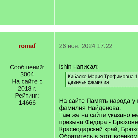
romaf
26 ноя. 2024 17:22
ishin написал:
Сообщений:
3004
[
Кибалко Мария Трофимовна 18
На сайте с
q
девичья фамилия
]
2018 г.
[
/
Рейтинг:
q
На сайте Память народа у 
14666
]
фамилия Найденова.
Там же на сайте указано ме
призыва Федора - Брюхове
Краснодарский край, Брюхо
Обратитесь в этот военком