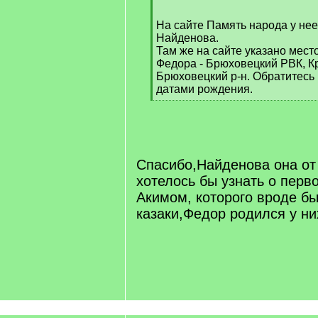
/
q
На сайте Память народа у не
]
Найденова.
Там же на сайте указано место
Федора - Брюховецкий РВК, К
Брюховецкий р-н. Обратитесь 
датами рождения.
[
/
q
]
Спасибо,Найденова она от 
хотелось бы узнать о перв
Акимом, которого вроде б
казаки,Федор родился у ни