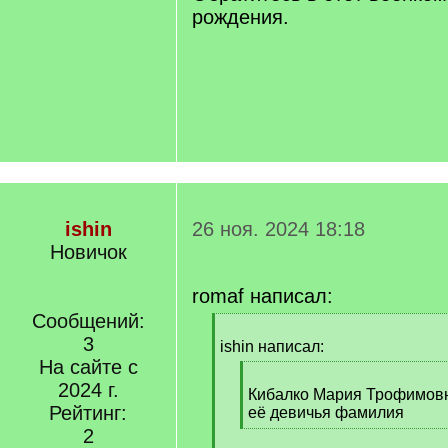
рождения.
ishin
26 ноя. 2024 18:18
Новичок
romaf написал:
Сообщений:
[
3
q
ishin написал:
]
На сайте с
[
2024 г.
q
Кибалко Мария Трофимовна
Рейтинг:
]
её девичья фамилия
[
2