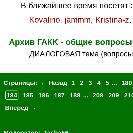
В ближайшее время посетят э
Kovalino
,
jammm
,
Kristina-z
Архив ГАКK - общие вопросы
ДИАЛОГОВАЯ тема (вопросы
Страницы:
← Назад
1
2
3
4
5
...
180
184
185
186
187
188
...
208
209
21
Вперед →
Модератор:
Tasha56