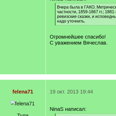
[
Вчера была в ГАКО. Метрическ
q
частности, 1859-1867 гг.; 1881-
]
ревизские сказки, и исповедн
надо уточнить.
[
/
q
Огромнейшее спасибо!
]
С уважением Вячеслав.
felena71
19 окт. 2013 19:44
NinaS написал:
Тула