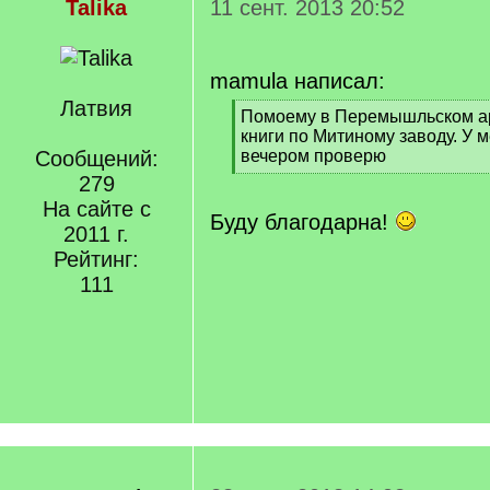
Talika
11 сент. 2013 20:52
mamula написал:
Латвия
[
Помоему в Перемышльском ар
q
книги по Митиному заводу. У м
]
Сообщений:
вечером проверю
[
279
/
На сайте с
q
Буду благодарна!
2011 г.
]
Рейтинг:
111