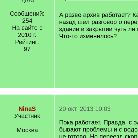
[
[
q
/
]
Сообщений:
q
А разве архив работает? К
]
254
назад шёл разговор о пере
На сайте с
здание и закрытии чуть ли 
2010 г.
Что-то изменилось?
Рейтинг:
97
NinaS
20 окт. 2013 10:03
Участник
Пока работает. Правда, с 
бывают проблемы и с водо
Москва
не готово. Но переезд скор