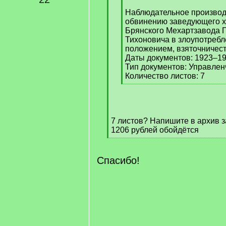
Наблюдательное производ
обвинению заведующего х
Брянского Мехартзавода 
Тихоновича в злоупотреб
положением, взяточничес
Даты документов: 1923–192
Тип документов: Управлен
Количество листов: 7
[
/
q
]
7 листов? Напишите в архив з
1206 рублей обойдётся
[
/
q
Спасибо!
]