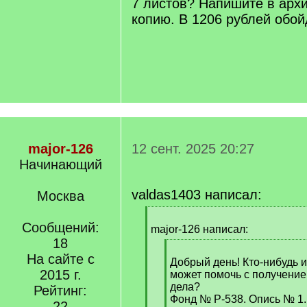
7 листов? Напишите в архи
копию. В 1206 рублей обой
major-126
12 сент. 2025 20:27
Начинающий
valdas1403 написал:
Москва
[
Сообщений:
q
major-126 написал:
]
18
[
На сайте с
q
Добрый день! Кто-нибудь 
2015 г.
]
может помочь с получение
дела?
Рейтинг:
Фонд № Р-538. Опись № 1.
22