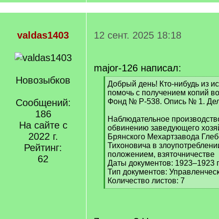
valdas1403
12 сент. 2025 18:18
major-126 написал:
Новозыбков
[
Добрый день! Кто-нибудь из и
q
помочь с получением копий во
]
Сообщений:
Фонд № Р-538. Опись № 1. Де
186
Наблюдательное производство
На сайте с
обвинению заведующего хозя
2022 г.
Брянского Мехартзавода Глеб
Тихоновича в злоупотреблен
Рейтинг:
положением, взяточничестве
62
Даты документов: 1923–1923 г
Тип документов: Управленчес
Количество листов: 7
[
/
q
]