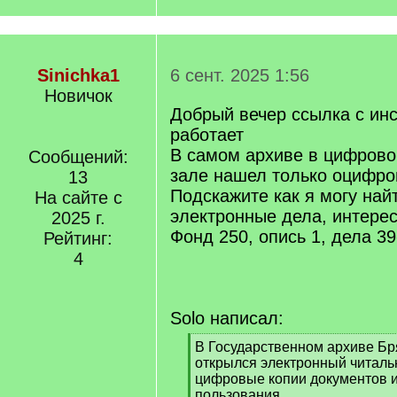
Sinichka1
6 сент. 2025 1:56
Новичок
Добрый вечер ссылка с инс
работает
В самом архиве в цифрово
Сообщений:
зале нашел только оцифро
13
Подскажите как я могу най
На сайте с
электронные дела, интере
2025 г.
Фонд 250, опись 1, дела 39
Рейтинг:
4
Solo написал:
[
В Государственном архиве Бр
q
открылся электронный читаль
]
цифровые копии документов и
пользования.