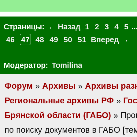
Страницы:
← Назад
1
2
3
4
5
..
46
47
48
49
50
51
Вперед →
Модератор:
Tomilina
Форум
»
Архивы
»
Архивы раз
Региональные архивы РФ
»
Гос
Брянской области (ГАБО)
» Про
по поиску документов в ГАБО [т