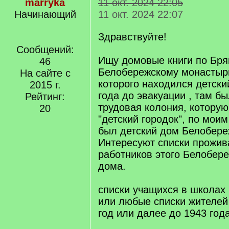
marryka
11 окт. 2024 22:05
Начинающий
11 окт. 2024 22:07
Здравствуйте!
Сообщений:
Ищу домовые книги по Бря
46
Белобережскому монастырю
На сайте с
которого находился детски
2015 г.
года до эвакуации , там б
Рейтинг:
трудовая колония, котору
20
"детский городок", по мои
был детский дом Белобере
Интересуют списки прожи
работников этого Белобере
дома.
списки учащихся в школах н
или любые списки жителей
год или далее до 1943 года