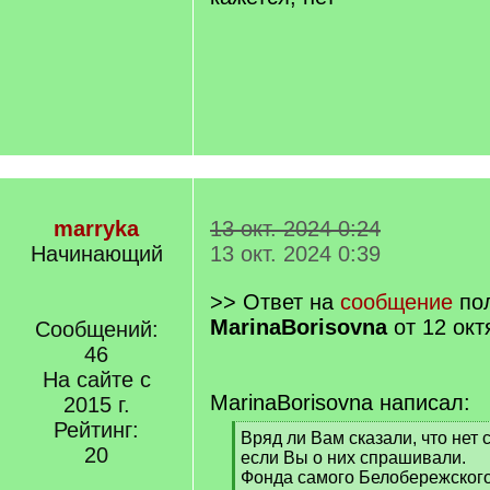
marryka
13 окт. 2024 0:24
Начинающий
13 окт. 2024 0:39
>> Ответ на
сообщение
пол
MarinaBorisovna
от 12 окт
Сообщений:
46
На сайте с
MarinaBorisovna написал:
2015 г.
Рейтинг:
[
Вряд ли Вам сказали, что нет 
20
q
если Вы о них спрашивали.
]
Фонда самого Белобережского г