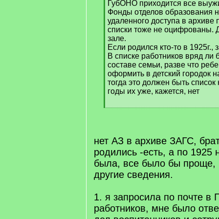
ГубОНО приходится все выуж
Фонды отделов образования н
удаленного доступа в архиве 
списки тоже не оцифрованы. 
зале.
Если родился кто-то в 1925г.,
В списке работников вряд ли 
составе семьи, разве что реб
оформить в детский городок н
тогда это должен быть список к
годы их уже, кажется, нет
[
/
q
]
нет АЗ в архиве ЗАГС, бра
родились -есть, а по 1925 
была, все было бы проще,
другие сведения.
1. я запросила по почте в
работников, мне было отве