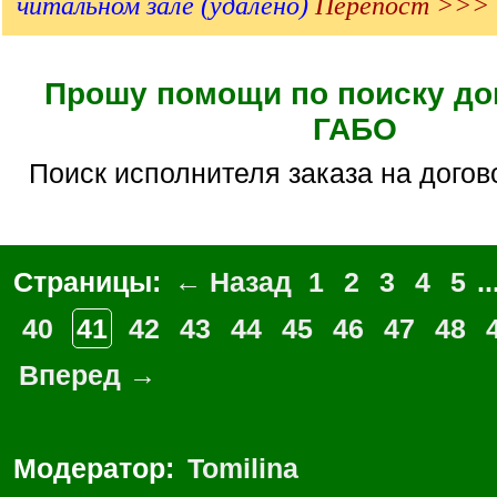
читальном зале (удалено)
Перепост >>>
Прошу помощи по поиску до
ГАБО
Поиск исполнителя заказа на догов
Страницы:
← Назад
1
2
3
4
5
..
40
41
42
43
44
45
46
47
48
Вперед →
Модератор:
Tomilina