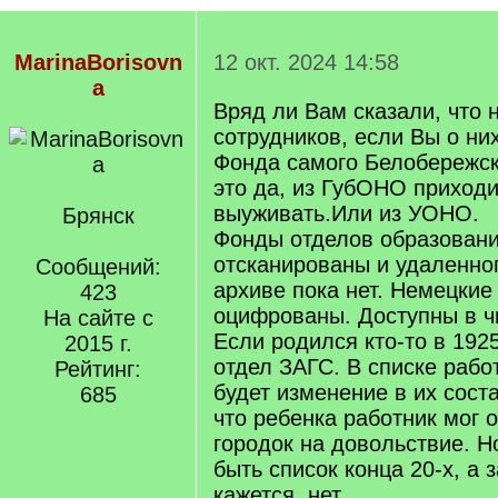
MarinaBorisovn
12 окт. 2024 14:58
a
Вряд ли Вам сказали, что 
сотрудников, если Вы о ни
Фонда самого Белобережско
это да, из ГубОНО приходи
выуживать.Или из УОНО.
Брянск
Фонды отделов образовани
отсканированы и удаленног
Сообщений:
архиве пока нет. Немецкие
423
оцифрованы. Доступны в ч
На сайте с
Если родился кто-то в 1925
2015 г.
отдел ЗАГС. В списке рабо
Рейтинг:
будет изменение в их сост
685
что ребенка работник мог 
городок на довольствие. Н
быть список конца 20-х, а з
кажется, нет