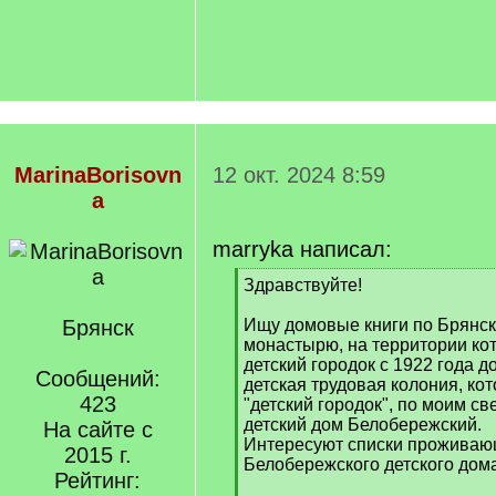
MarinaBorisovn
12 окт. 2024 8:59
a
marryka написал:
[
Здравствуйте!
q
]
Брянск
Ищу домовые книги по Брянск
монастырю, на территории ко
детский городок с 1922 года д
Сообщений:
детская трудовая колония, ко
423
"детский городок", по моим с
детский дом Белобережский.
На сайте с
Интересуют списки проживающ
2015 г.
Белобережского детского дома
Рейтинг: