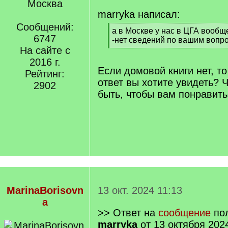
Москва
marryka написал:
Сообщений:
[
а в Москве у нас в ЦГА вооб
6747
q
-нет сведений по вашим вопро
]
На сайте с
[
/
2016 г.
q
Если домовой книги нет, т
Рейтинг:
]
ответ вы хотите увидеть? 
2902
быть, чтобы вам понравит
MarinaBorisovn
13 окт. 2024 11:13
a
>> Ответ на
сообщение
пол
marryka
от 13 октября 202