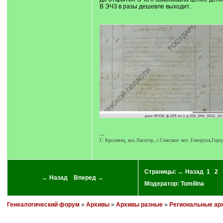
В ЭЧЗ в разы дешевле выходит.
---
Г. Кролевец, коз.Лисогор, с.Спасское: коз. Говоруха,Г
Страницы:
← Назад
1
2
← Назад
Вперед →
Модератор:
Tomilina
Генеалогический форум
»
Архивы
»
Архивы разные
»
Региональные ар