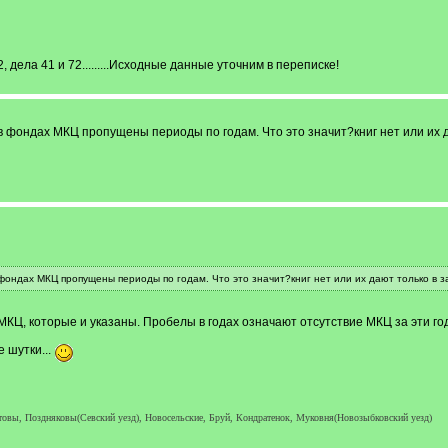
ела 41 и 72.........Исходные данные уточним в переписке!
 фондах МКЦ пропущены периоды по годам. Что это значит?книг нет или их да
ондах МКЦ пропущены периоды по годам. Что это значит?книг нет или их дают только в за
е МКЦ, которые и указаны. Пробелы в годах означают отсутствие МКЦ за эти го
 шутки...
овы, Поздняковы(Севский уезд), Новосельские, Бруй, Кондратенок, Муковня(Новозыбковский уезд)