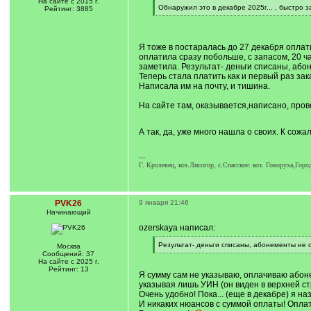
На сайте с 2015 г.
]
Обнаружил это в декабре 2025г... , быстро 
Рейтинг: 3885
[
/
q
]
Я тоже в постаралась до 27 декабря оплатит
оплатила сразу побольше, с запасом, 20 час
заметила. Результат- деньги списаны, аб
Теперь стала платить как и первый раз зака
Написала им на почту, и тишина.
На сайте там, оказывается,написано, про
А так, да, уже много нашла о своих. К сож
---
Г. Кролевец, коз.Лисогор, с.Спасское: коз. Говоруха,Г
PVK26
9 января 21:46
Начинающий
ozerskaya написал:
[
Результат- деньги списаны, абонементы не 
Москва
q
[
Сообщений: 37
]
/
На сайте с 2025 г.
q
Рейтинг: 13
Я сумму сам не указываю, оплачиваю абон
]
указывая лишь УИН (он виден в верхней ст
Очень удобно! Пока... (еще в декабре) я на
И никаких нюансов с суммой оплаты! Опла