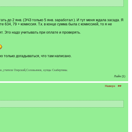
ть до 2 янв. (ЭЧЗ только 5 янв. заработал ). И тут меня ждала засада. Я
 634, 79 + комиссия. Т.к. в конце сумма была с комиссией, то я не
дит. Это надо учитывать при оплате и проверять.
но только догадываться, что там написано.
ен.,учителя Озерский,Соловьянов, купцы Скабертины.
Лайк (1)
Наверх
##