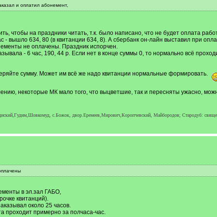
заказал и оплатил абонемент,
ь, чтобы на праздники читать, т.к. было написано, что не будет оплата работа
 - вышло 634, 80 (в квитанции 634, 8). А сбербанк он-лайн выставил при оплате
онементы не оплачены. Праздник испорчен.
зывала - 6 час, 190, 44 р. Если нет в конце суммы 0, то нормально всё прохо
веряйте сумму. Может им всё же надо квитанции нормальные формировать.
алению, некоторые МК мало того, что выцветшие, так и пересняты ужасно, мож
ородиский,Гудим,Шовкомуд, с.Божок, двор.Еремеев,Мирович,Коропчевский, Майбородов; Стародуб: свящ
оплачены
ементы в эл.зал ГАБО,
рочке квитанций).
заказывал около 25 часов.
та проходит примерно за полчаса-час.