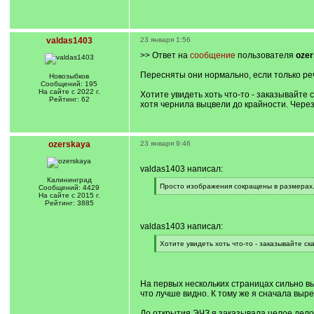
valdas1403
23 января 1:56
>> Ответ на
сообщение
пользователя
oze
Пересняты они нормально, если только реч
Новозыбков
Сообщений: 195
На сайте с 2022 г.
Хотите увидеть хоть что-то - заказывайте 
Рейтинг: 62
хотя чернила выцвели до крайности. Через
ozerskaya
23 января 9:46
valdas1403 написал:
Калининград
[
Просто изображения сокращены в размерах
Сообщений: 4429
q
[
На сайте с 2015 г.
]
/
Рейтинг: 3885
q
]
valdas1403 написал:
[
Хотите увидеть хоть что-то - заказывайте ск
q
[
]
/
q
]
На первых нескольких страницах сильно в
что лучше видно. К тому же я сначала выр
До открытия ЭЧЗ я заказывала целое дело, 