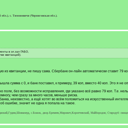
обл.), с. Тимоновичи (Черниговская обл.).
енты в эл.зал ГАБО,
чке квитанций).
ую из квитанции, не пишу сама. Сбербанк он-лайн автоматически ставит 79 коп
шла сумма с 0, и банк поставил, к примеру, 39 коп, вместо 40 коп. Это я не 
о поле, без возможности исправления, где указано всё равно 79 коп. Т.е. нельз
ногу, чем сразу за много часов, меньше риска.
банка, неизвестно, а ещё хотят во всём положиться на искусственный интелле
об ошибке, значит не одна я попала на такое.
ородиский,Гудим,Шовкомуд, с.Божок, двор.Еремеев,Мирович,Коропчевский, Майбородов; Стародуб: свящ