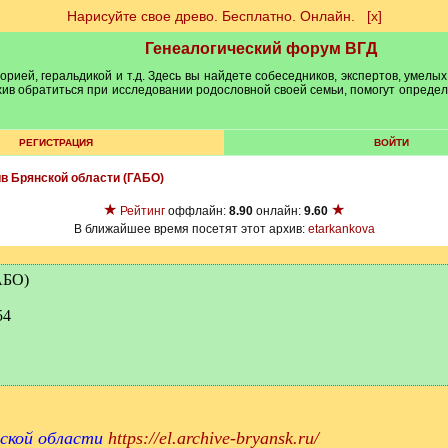
Нарисуйте свое древо. Бесплатно. Онлайн.
[х]
Генеалогический форум ВГД
рией, геральдикой и т.д. Здесь вы найдете собеседников, экспертов, умелых
рхив обратиться при исследовании родословной своей семьи, помогут опреде
РЕГИСТРАЦИЯ
ВОЙТИ
ив Брянской области (ГАБО)
★
★
Рейтинг
оффлайн:
8.90
онлайн:
9.60
В ближайшее время посетят этот архив:
etarkankova
АБО)
54
нской области
https://el.archive-bryansk.ru/