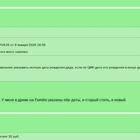
PVK26 от 9 января 2026 16:59
ого всего накопал.
авильнее указывать полную дату рождения деда, если по ЦМК дата его рождения в конце дек
 У меня в древе на Familio указаны обе даты, и старый стиль, и новый.
олее 30 руб.