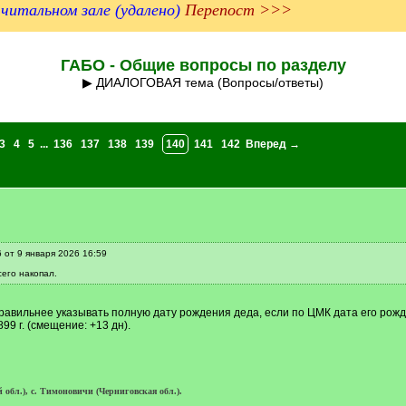
читальном зале (удалено)
Перепост >>>
ГАБО - Общие вопросы по разделу
▶ ДИАЛОГОВАЯ тема (Вопросы/ответы)
3
4
5
...
136
137
138
139
140
141
142
Вперед →
от 9 января 2026 16:59
сего накопал.
правильнее указывать полную дату рождения деда, если по ЦМК дата его рожде
99 г. (смещение: +13 дн).
обл.), с. Тимоновичи (Черниговская обл.).