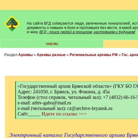
На сайте ВГД собираются люди, увлеченные генеалогией, исто
документы о павших в боях и пропавших без вести, в какой а
и чину.
ВГД - поиск людей в прошлом, настоящем и будущем!
VGD.RU
Раздел
Архивы
»
Архивы разные
»
Региональные архивы РФ
»
Гос. арх
[
«Государственный архив Брянской области» (ГКУ БО Г
q
Адрес: 241050, г. Брянск, ул. Фокина, д. 45а
]
Телефон (стол справок, читальный зал): +7 (4832) 66-16-
e-mail: arhiv-gabo@mail.ru
e-mail (читальный зал): cz@archive-bryansk.ru
Сайт_____
Идите по ссылке >>>
[
/
q
]
Электронный каталог Государственного архива Бря