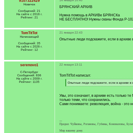
9107322429
14 января 16:40
Новичок
БРЯНСКИЙ АРХИВ
Сообщений: 21
На сайте с 2016 г.
Нужна помощь в АРХИВе БРЯНСКа
Рейтинг: 21
НЕ БЕСПЛАТНО! Нужны сканы Фонда Р-102, д
TomTitTot
21 января 22:43
Начинающий
Опытные люди подскажите, если в архиве в
Сообщений: 35
На сайте с 2026 г.
Рейтинг: 12
serenovo1
22 января 13:11
С-Петербург
TomTitTot написал:
Сообщений: 836
На сайте с 2009 г.
Рейтинг: 1135
[
Опытные люди подскажите, если в архиве в ф
q
[
]
/
q
Увы, это означает, в архиве есть только т
]
только теми, что сохранились.
Сами понимаете: революция, война - это не
---
Предки: Чуйковы, Рогановы, Губины, Коноваловы, Булат
Мир вашему дому.