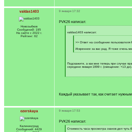
valdas1403
9 января 17:32
PVK26 написал:
Новозыбков
[
Сообщений: 195
q
valdas1403 написал:
На сайте с 2022 г.
]
Рейтинг: 62
[
q
>> Ответ на сообщение пользователя 
]
Искреннее за вас рад. Я тоже очень мн
[
/
q
]
Подскажите, а как мне теперь при случае пр
середине января 1899 г. (смещение: +13 дн).
[
/
q
]
Каждый указывает так, как считает нужным.
ozerskaya
9 января 17:53
PVK26 написал:
Калининград
[
Стоимость часа просмотра сканов дел чуть б
Сообщений: 4429
q