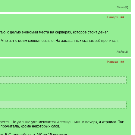
Лайк (3)
Наверх
##
ю, с целью экономии места на серверах, которое стоит денег.
. Мне вот с моим селом повезло. На заказанных сканах всё прочитал,
Лайк (2)
Наверх
##
тся. Но дальше уже меняются и священники, и почерк, и чернила. Так
 прочитала, кроме некоторых слов.
ви. В Стародубе есть МК по 15 церквям.