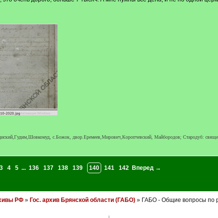
ородиский,Гудим,Шовкомуд, с.Божок, двор.Еремеев,Мирович,Коропчевский, Майбородов; Стародуб: свящ
3
4
5
...
136
137
138
139
140
141
142
Вперед →
хивы РФ
»
Гос. архив Брянской области (ГАБО)
» ГАБО - Общие вопросы по 