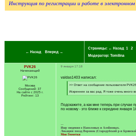
Инструкция по регистрации и работе в электронном 
Страницы:
← Назад
1
2
← Назад
Вперед →
Модератор:
Tomilina
PVK26
9 января 17:18
Начинающий
valdas1403 написал:
[
>> Ответ на сообщение пользователя PVK26 
Москва
q
Сообщений: 37
]
Искреннее за вас рад. Я тоже очень много в
На сайте с 2025 г.
[
Рейтинг: 13
/
q
Подскажите, а как мне теперь при случае 
]
по новому - это ближе к середине января 18
---
Ищу сведения о Наполовых и Алейновых.
Локация: посад Воронок (Стародубский р-н Брянской 
Мои Геометки