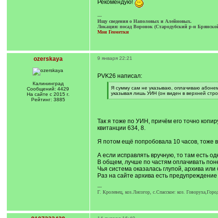
Рекомендую!
---
Ищу сведения о Наполовых и Алейновых.
Локация: посад Воронок (Стародубский р-н Брянской 
Мои Геометки
ozerskaya
9 января 22:21
PVK26 написал:
Калининград
[
Я сумму сам не указываю, оплачиваю абонем
Сообщений: 4429
q
указывая лишь УИН (он виден в верхней стро
На сайте с 2015 г.
]
[
Рейтинг: 3885
/
q
]
Так я тоже по УИН, причём его точно копир
квитанции 634, 8.
Я потом ещё попробовала 10 часов, тоже вы
А если исправлять вручную, то там есть одн
В общем, лучше по частям оплачивать понем
Чья система оказалась глупой, архива или 
Раз на сайте архива есть предупреждение 
---
Г. Кролевец, коз.Лисогор, с.Спасское: коз. Говоруха,Г