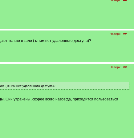
Наверх
##
Наверх
##
ют только в зале ( к ним нет удаленного доступа)?
Наверх
##
ле ( к ним нет удаленного доступа)?
ды. Они утрачены, скорее всего навсегда, приходится пользоваться