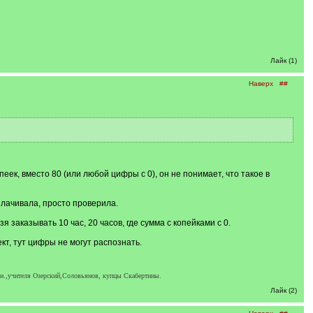
Лайк (1)
Наверх
##
еек, вместо 80 (или любой цифры с 0), он не понимает, что такое в
оплачивала, просто проверила.
я заказывать 10 час, 20 часов, где сумма с копейками с 0.
кт, тут цифры не могут распознать.
ен.,учителя Озерский,Соловьянов, купцы Скабертины.
Лайк (2)