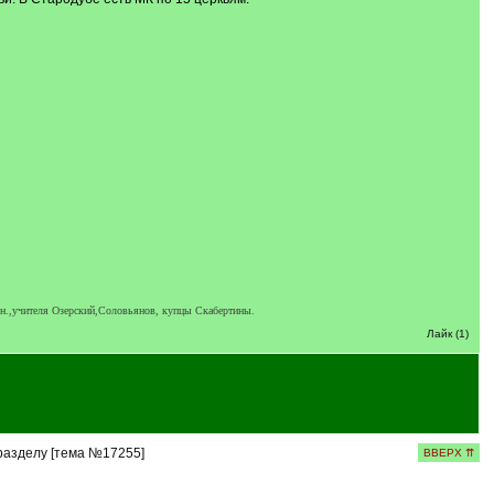
ен.,учителя Озерский,Соловьянов, купцы Скабертины.
Лайк (1)
разделу [тема №17255]
ВВЕРХ ⇈