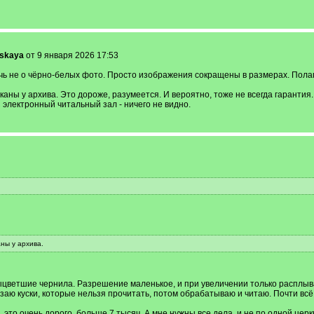
rskaya
от 9 января 2026 17:53
ь не о чёрно-белых фото. Просто изображения сокращены в размерах. Полага
сканы у архива. Это дороже, разумеется. И вероятно, тоже не всегда гарантия
 электронный читальный зал - ничего не видно.
.
аны у архива.
ыцветшие чернила. Разрешение маленькое, и при увеличении только расплывае
езаю куски, которые нельзя прочитать, потом обрабатываю и читаю. Почти всё
это очень дорого, больше 7 тысяч. А мне нужны все дела, и не по одной церк