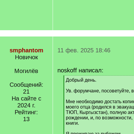
smphantom
11 фев. 2025 18:46
Новичок
noskoff написал:
Могилёв
[
Добрый день.
Сообщений:
q
]
21
Ув. форумчане, посоветуйте, в
На сайте с
Мне необходимо достать копи
2024 г.
моего отца (родился в эвакуаци
Рейтинг:
ТЮП, Кыргызстан), полную ак
рождении, и, по возможности,
13
книги.
Я проживаю за рубежом.