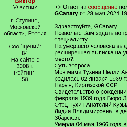
Виктор
>> Ответ на
сообщение
пол
Участник
GCanary
от 28 мая 2024 19
г. Ступино,
Здравствуйте, GCanary.
Московской
Позвольте Вам задать вопр
области, Россия
специалисту.
На умершего человека выд
Сообщений:
расширенная выписка на у
84
место?.
На сайте с
Суть вопроса.
2008 г.
Моя мама Тухина Нелли А
Рейтинг:
родилась 02 января 1939 г
58
Нарын, Киргизской ССР.
Свидетельство о рождении
февраля 1939 года Бюро 
Отец Тухин Анатолий Кузьм
Лидия Владимировна, в де
Збарская.
Умерла 04 мая 1966 года в