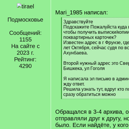
Mari_1985 написал:
Подмосковье
[
Здравствуйте
q
Подскажите Пожалуйста куда 
]
Сообщений:
чтобы получить выписки/копии
поквартирных карточек?
1155
Известен адрес в г Фрунзе, гд
На сайте с
лет Октября, сейчас судя по в
2023 г.
Ахунбаева.
Рейтинг:
Второй нужный адрес это Све
4290
Бишкека, ул Гоголя
Я написала эл письмо в адми
жду ответ.
Решила узнать тут, вдруг кто 
сразу обратиться можно
[
/
q
Обращался в 3-4 архива, 
]
отправляли друг к другу, но
было. Если найдёте, у кого