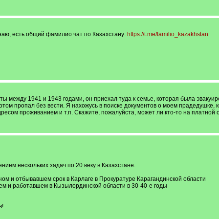
наю, есть общий фамилио чат по Казахстану:
https://t.me/familio_kazakhstan
ы между 1941 и 1943 годами, он приехал туда к семье, которая была эвакуиро
том пропал без вести. Я нахожусь в поиске документов о моем прадедушке, к
дресом проживанием и т.п. Скажите, пожалуйста, может ли кто-то на платной
ием нескольких задач по 20 веку в Казахстане:
ном и отбывавшем срок в Карлаге в Прокуратуре Карагандинской области
ем и работавшем в Кызылординской области в 30-40-е годы
в!