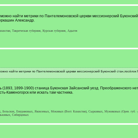
озможно найти метрики по Пантелемоновской церкви мессионерский Буконский
еркашин Александр.
ахстан, Таврическая губерния, Курская губерния, Адыгея
можно найти метрики по Пантелемоновской церкви мессионерский Буконский стан,посёлок
 (1893, 1899-1900) станица Буконская Зайсанский уезд. Преображенского нет
сть-Каменогорск или искать там частника.
 Бельских, Емурановых, Яковлевых, Мокиных (Вост. Казахстан), Сыркиных, Мужиковых (Орен. губ. -Дж
нькиных, Сибирцовых