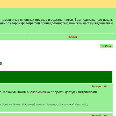
 помощников в поисках предков и родственников. Вам подскажут где искать
лить по старой фотографии принадлежность к воинским частям, ведомствам
ПОИСК
ВНИЗ ⇊
е
Наверх
##
ло Тарханка. Каким образом можно получить доступ к метрическим
овы (Грибово-Шалово Обуховской слободы-Городищи, Свердловский Моск. обл),
Наверх
##