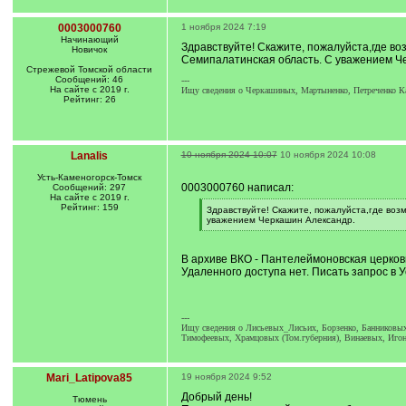
0003000760
1 ноября 2024 7:19
Начинающий
Здравствуйте! Скажите, пожалуйста,где в
Новичок
Семипалатинская область. С уважением Ч
Стрежевой Томской области
Сообщений: 46
---
На сайте с 2019 г.
Ищу сведения о Черкашиных, Мартыненко, Петреченко Каз
Рейтинг: 26
Lanalis
10 ноября 2024 10:07
10 ноября 2024 10:08
Усть-Каменогорск-Томск
0003000760 написал:
Сообщений: 297
На сайте с 2019 г.
Рейтинг: 159
[
Здравствуйте! Скажите, пожалуйста,где воз
q
уважением Черкашин Александр.
]
[
/
q
В архиве ВКО - Пантелеймоновская церковь
]
Удаленного доступа нет. Писать запрос в У
---
Ищу сведения о Лисьевых_Лисьих, Борзенко, Банниковых,
Тимофеевых, Храмцовых (Том.губерния), Винаевых, Иго
Mari_Latipova85
19 ноября 2024 9:52
Добрый день!
Тюмень