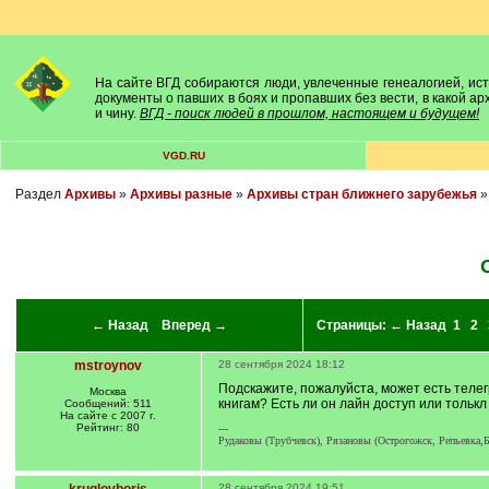
На сайте ВГД собираются люди, увлеченные генеалогией, исто
документы о павших в боях и пропавших без вести, в какой а
и чину.
ВГД - поиск людей в прошлом, настоящем и будущем!
VGD.RU
Раздел
Архивы
»
Архивы разные
»
Архивы стран ближнего зарубежья
← Назад
Вперед →
Страницы:
← Назад
1
2
mstroynov
28 сентября 2024 18:12
Подскажите, пожалуйста, может есть телег
Москва
книгам? Есть ли он лайн доступ или тольк
Сообщений: 511
На сайте с 2007 г.
Рейтинг: 80
---
Рудаковы (Трубчевск), Рязановы (Острогожск, Репьевка,
28 сентября 2024 19:51