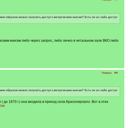
аким образом можно получить доступ к метрическим книгам? Есть ли он лайн доступ
еским книгам либо через запрос, либо лично в читальном зале ВКО либо
Наверх
##
аким образом можно получить доступ к метрическим книгам? Есть ли он лайн доступ
( до 1870 г.) она входила в приход села Красноярского. Вот в этих
hive