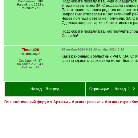
Подскажите пожалуйста, куда обращаться
Сообщений: 109
На сайте с 2022 г.
3 года назад через ЗАГС подавала запрос 
Рейтинг: 762
При отправке запроса родство полностью 
Запрос был отправлен в Кокпектинский рай
Через пол года ответа не получили, ЗАГС 
Сделала запрос в архив Кокпектинского ра
Подскажите пожалуйста, как получить спра
Спасибо!
Timas426
20 ноября 2024 9:28
20 ноября 2024 9:30
Начинающий
Как в районных и областных РАГС (ЗАГС) К
срочно сдавать в архив или может быть чт
Сообщений: 37
На сайте с 2024 г.
Рейтинг: 28
← Назад
Вперед →
Страницы:
← Назад
1
2
Генеалогический форум
»
Архивы
»
Архивы разные
»
Архивы стран бл