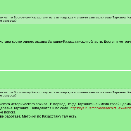
м чат по Восточному Казахстану, есть ли надежда что кто-то занимался село Тарханка. К
ют запросы?
ахстана кроме одного архива Западно-Казахстанской области. Доступ к метрич
м чат по Восточному Казахстану, есть ли надежда что кто-то занимался село Тарханка. К
ют запросы?
кого исторического архива . В период , когда Тарханка не имела своей церкви 
 деревне Тарханке. Попадаются и по селу .
https://ya.ru/archive/search?t...ex=arc
ке поиска
е работает. Метрики по Казахстану там есть.