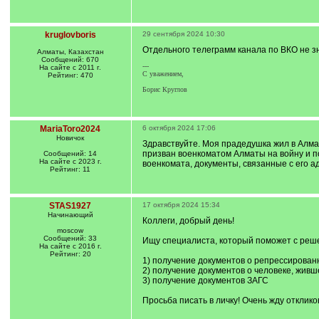
kruglovboris
29 сентября 2024 10:30
Отдельного телеграмм канала по ВКО не з
Алматы, Казахстан
Сообщений: 670
---
На сайте с 2011 г.
С уважением,
Рейтинг: 470
Борис Круглов
MariaToro2024
6 октября 2024 17:06
Новичок
Здравствуйте. Моя прадедушка жил в Алмат
призван военкоматом Алматы на войну и по
Сообщений: 14
На сайте с 2023 г.
военкомата, документы, связанные с его а
Рейтинг: 11
STAS1927
17 октября 2024 15:34
Начинающий
Коллеги, добрый день!
moscow
Сообщений: 33
Ищу специалиста, который поможет с решен
На сайте с 2016 г.
Рейтинг: 20
1) получение документов о репрессирован
2) получение документов о человеке, живш
3) получение документов ЗАГС
Просьба писать в личку! Очень жду отклико