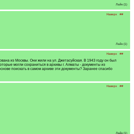
Лайк (1)
Наверх
##
Лайк (1)
Наверх
##
вана из Москвы. Они жили на ул. Джетасуйская. В 1943 году он был
оторые могли сохраниться в архивы г. Алматы - документы из
 основе поискать в самом архиве эти документы? Заранее спасибо
Наверх
##
Лайк (1)