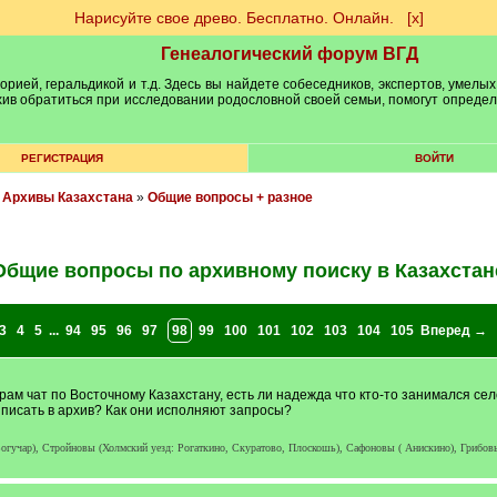
Нарисуйте свое древо. Бесплатно. Онлайн.
[х]
Генеалогический форум ВГД
рией, геральдикой и т.д. Здесь вы найдете собеседников, экспертов, умелых
рхив обратиться при исследовании родословной своей семьи, помогут опреде
РЕГИСТРАЦИЯ
ВОЙТИ
»
Архивы Казахстана
»
Общие вопросы + разное
Общие вопросы по архивному поиску в Казахстан
3
4
5
...
94
95
96
97
98
99
100
101
102
103
104
105
Вперед →
рам чат по Восточному Казахстану, есть ли надежда что кто-то занимался се
л писать в архив? Как они исполняют запросы?
Богучар), Стройновы (Холмский уезд: Рогаткино, Скуратово, Плоскошь), Сафоновы ( Анискино), Гриб