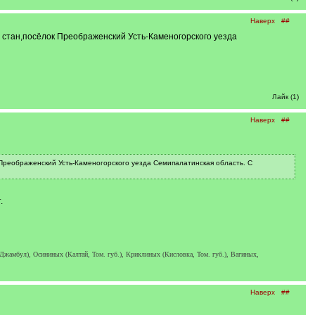
Наверх
##
 стан,посёлок Преображенский Усть-Каменогорского уезда
Лайк (1)
Наверх
##
 Преображенский Усть-Каменогорского уезда Семипалатинская область. С
.
амбул), Осининых (Калтай, Том. губ.), Криклиных (Кисловка, Том. губ.), Вагиных,
Наверх
##