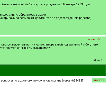
(Казахстан) моей бабушка, дата рождения: 19 января 1933 года
 информации, обратитесь в архив
стью приложила весь пакет документов по подтверждению родства)
Наверх
##
паются, высчитывают на калькуляторе какой год архивный и бегут его
кулятору уже должны быть в архиве?
Лайк (1)
вопросы по архивному поиску в Казахстане [тема №23488]
ВВЕРХ ⇈