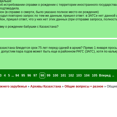
 дальше:
об истребовании справки о рождении с территории иностранного государства 
подтвердила.
он (в справке о смерти, было указано полное место ее рождения)
подал повторно запрос по тем же данным, пришел ответ: в ЗАГСе нет данной
йон, пришел ответ, что у них нет этих данных (при отправке запроса, полно
вку о рождении бабушки с Казахстана?
азахстана блюдется срок 75 лет перед сдачей в архив? Прямо 1 января просы
о допустим пара годов может быть еще в районном РАГС (ЗАГС), хотя по каль
3
4
5
...
94
95
96
97
98
99
100
101
102
103
104
105
Вперед →
ижнего зарубежья
»
Архивы Казахстана
»
Общие вопросы + разное
» Общие 