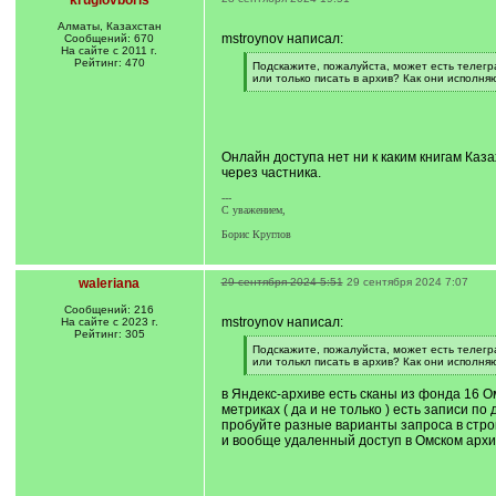
kruglovboris
Алматы, Казахстан
mstroynov написал:
Сообщений: 670
На сайте с 2011 г.
Рейтинг: 470
[
Подскажите, пожалуйста, может есть телегра
q
или только писать в архив? Как они исполня
]
[
/
q
]
Онлайн доступа нет ни к каким книгам Каз
через частника.
---
С уважением,
Борис Круглов
waleriana
29 сентября 2024 5:51
29 сентября 2024 7:07
Сообщений: 216
mstroynov написал:
На сайте с 2023 г.
Рейтинг: 305
[
Подскажите, пожалуйста, может есть телегра
q
или толькл писать в архив? Как они исполня
]
[
/
в Яндекс-архиве есть сканы из фонда 16 Омс
q
метриках ( да и не только ) есть записи по
]
пробуйте разные варианты запроса в стро
и вообще удаленный доступ в Омском архив