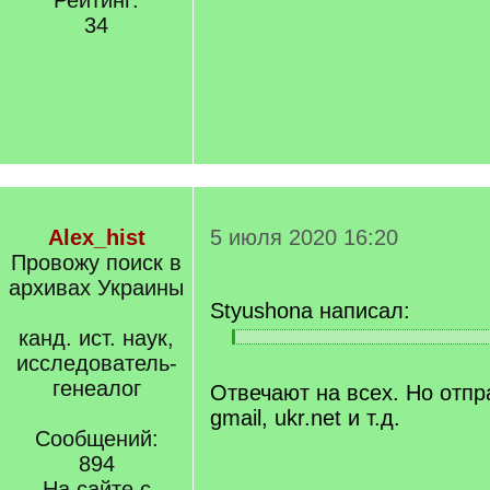
Рейтинг:
34
Alex_hist
5 июля 2020 16:20
Провожу поиск в
архивах Украины
Styushona написал:
канд. ист. наук,
[
[
исследователь-
q
/
]
генеалог
q
Отвечают на всех. Но отпр
]
gmail, ukr.net и т.д.
Сообщений:
894
На сайте с