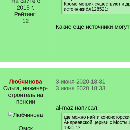
На сайте с
Кроме метрик сушествуют и д
2015 г.
источники&#128521;
Рейтинг:
[
/
12
q
Какие еще источники могут
]
Любчинова
3 июня 2020 18:31
Ольга, инженер-
3 июня 2020 18:33
строитель на
пенсии
al-maz написал:
[
где можно найти консисторск
q
Андреевской церкви с Мостыще
]
Омск
1931 г.?