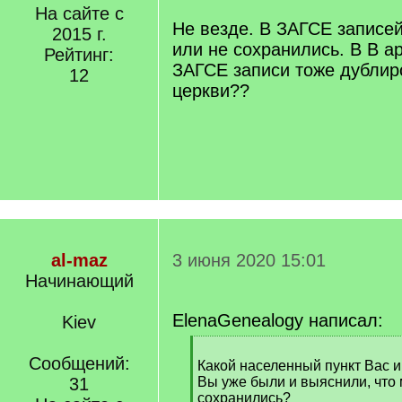
/
На сайте с
q
Не везде. В ЗАГСЕ записей 
2015 г.
]
или не сохранились. В В а
Рейтинг:
ЗАГСЕ записи тоже дублиро
12
церкви??
al-maz
3 июня 2020 15:01
Начинающий
ElenaGenealogy написал:
Kiev
[
Сообщений:
q
Какой населенный пункт Вас и
]
31
Вы уже были и выяснили, что 
сохранились?