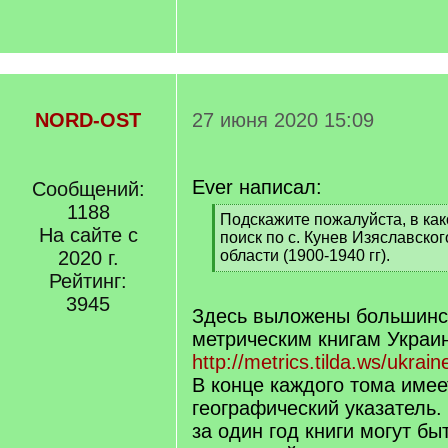
NORD-OST
27 июня 2020 15:09
Ever написал:
Сообщений:
1188
[
Подскажите пожалуйста, в как
На сайте с
q
поиск по с. Кунев Изяславско
]
2020 г.
области (1900-1940 гг).
[
Рейтинг:
/
3945
q
Здесь выложены большинст
]
метрическим книгам Украи
http://metrics.tilda.ws/ukrain
В конце каждого тома имее
географический указатель.
за один год книги могут бы