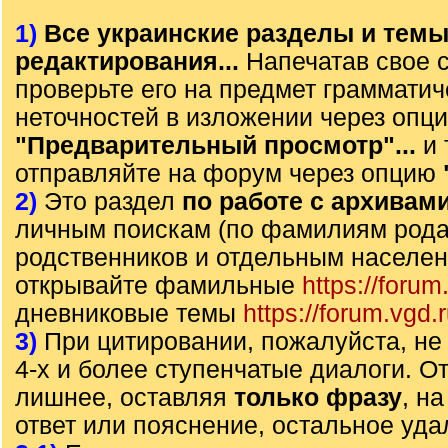
1)
Все украинские разделы и тем
редактирования...
Напечатав свое 
проверьте его на предмет грамматич
неточностей в изложении через опц
"Предварительный просмотр"...
и 
отправляйте на форум через опцию
2)
Это раздел
по работе с архивам
личным поискам (по фамилиям рода)
родственников и отдельным населе
открывайте фамильные
https://forum
дневниковые темы
https://forum.vgd.
3)
При цитировании, пожалуйста, не 
4-х и более ступенчатые диалоги. О
лишнее, оставляя
только фразу
, н
ответ или пояснение, остальное уда