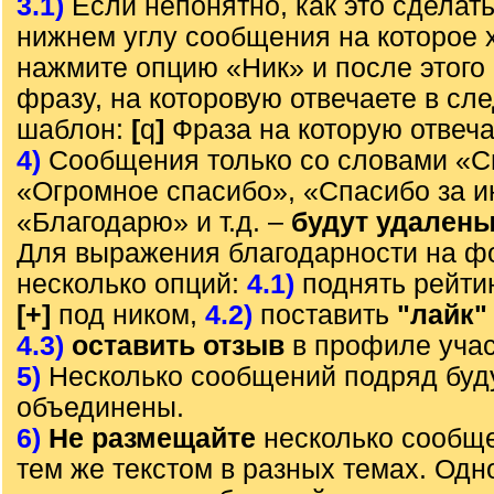
3.1)
Если непонятно, как это сделать
нижнем углу сообщения на которое х
нажмите опцию «Ник» и после этого 
фразу, на которовую отвечаете в с
шаблон:
[
q
]
Фраза на которую отвеч
4)
Сообщения только со словами «С
«Огромное спасибо», «Спасибо за 
«Благодарю» и т.д. –
будут удален
Для выражения благодарности на ф
несколько опций:
4.1)
поднять рейти
[+]
под ником,
4.2)
поставить
"лайк"
4.3)
оставить отзыв
в профиле учас
5)
Несколько сообщений подряд буд
объединены.
6)
Не размещайте
несколько сообще
тем же текстом в разных темах. Од