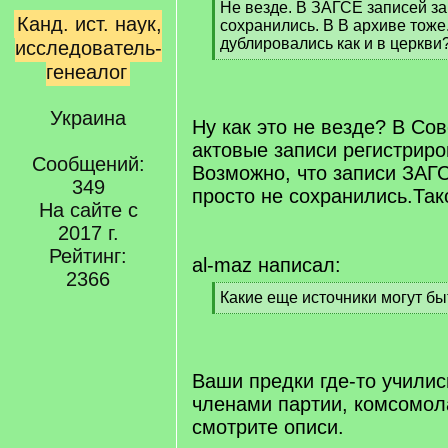
[
Не везде. В ЗАГСЕ записей за 
Канд. ист. наук,
q
сохранились. В В архиве тоже
]
дублировались как и в церкви
исследователь-
[
генеалог
/
q
Украина
]
Ну как это не везде? В Со
актовые записи регистриро
Сообщений:
Возможно, что записи ЗАГС
349
просто не сохранились.Так
На сайте с
2017 г.
Рейтинг:
al-maz написал:
2366
[
Какие еще источники могут бы
q
[
]
/
q
]
Ваши предки где-то училис
членами партии, комсомол
смотрите описи.