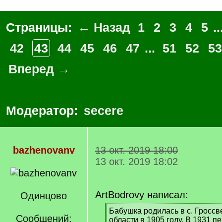
Страницы:
← Назад
1
2
3
4
5
..
42
43
44
45
46
47
...
51
52
53
Вперед →
Модератор:
secere
bazhenovanv
13 окт. 2019 18:00
13 окт. 2019 18:02
ArtBodrovy написал:
Одинцово
[
Бабушка родилась в с. Гросс
Сообщений:
q
области в 1905 году. В 1931 п