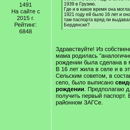
]
1491
1939 в Грузию.
Где и в какое время она могл
На сайте с
1921 году ей было 16 лет и он
2015 г.
там паспорта вряд ли выдавал
Рейтинг:
Бердянске?
[
6848
/
q
]
Здравствуйте! Из собствен
мама родилась "аналогично
рождении была сделана в м
В 16 лет жила в селе и в эт
Сельским советом, в соста
село, было выписано
свид
рождении
. Предполагаю д
получить первый паспорт. 
районном ЗАГСе.