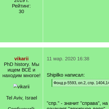
2019 г.
Рейтинг:
30
vikarii
11 мар. 2020 16:38
PhD history. Мы
ищем ВСЁ и
Shipilko написал:
находим многое!
[
Фонд р-5593, оп.2, спр. 1404,1
q
[
]
/
q
Tel Aviv, Israel
]
"спр." - значит "справа", н
означает "архивное дело".