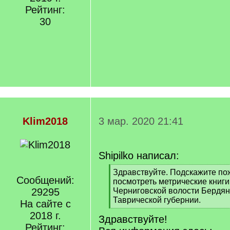
Рейтинг:
30
Klim2018
3 мар. 2020 21:41
Shipilko написал:
[
Здравствуйте. Подскажите пож
Сообщений:
q
посмотреть метрические книги
]
29295
Черниговской волости Бердян
Таврической губернии.
На сайте с
[
2018 г.
Здравствуйте!
/
Рейтинг:
q