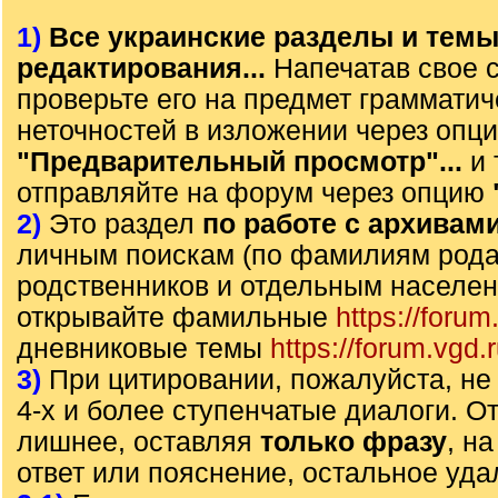
1)
Все украинские разделы и тем
редактирования...
Напечатав свое 
проверьте его на предмет грамматич
неточностей в изложении через опц
"Предварительный просмотр"...
и 
отправляйте на форум через опцию
2)
Это раздел
по работе с архивам
личным поискам (по фамилиям рода)
родственников и отдельным населе
открывайте фамильные
https://forum
дневниковые темы
https://forum.vgd.
3)
При цитировании, пожалуйста, не 
4-х и более ступенчатые диалоги. О
лишнее, оставляя
только фразу
, н
ответ или пояснение, остальное уда