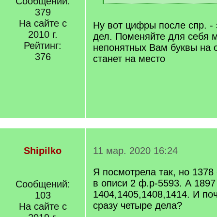
Сообщений:
[
[
379
q
/
]
На сайте с
q
Ну вот цифры после спр. - 
]
2010 г.
дел. Поменяйте для себя 
Рейтинг:
непонятных Вам буквы на о
376
станет на место
Shipilko
11 мар. 2020 16:24
Я посмотрела так, но 1378
в описи 2 ф.р-5593. А 1897
Сообщений:
1404,1405,1408,1414. И по
103
сразу четыре дела?
На сайте с