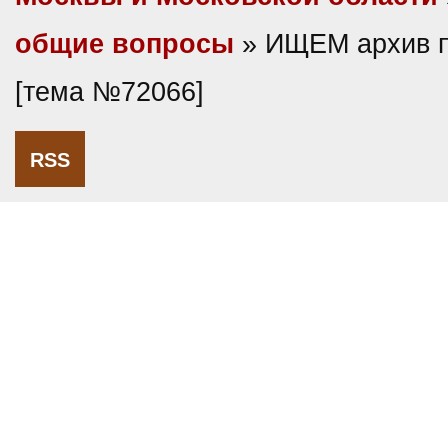
общие вопросы
» ИЩЕМ архив п
[тема №72066]
RSS