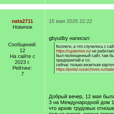
nata2711
15 мая 2025 22:22
Новичок
gbyudby написал:
Сообщений:
[
Коллеги, а что случилось с са
12
q
https://cgatomos.ru/
не работает
]
На сайте с
был полноценный сайт, там б
предприятий и т.п.
2023 г.
сейчас только визитная карто
Рейтинг:
https://portal.rusarchives.ru/sta
7
[
/
q
]
Добрый вечер, 12 мая был
3 на Международной дом 10
что архив трудовых отнош