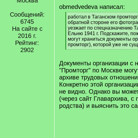
Москва
obmedvedeva написал:
Сообщений:
[
работал в Таганском промторге
6745
q
обратной стороне его фотогра
]
На сайте с
уезжает по спецназначению Та
Ельню 1941 г. Подскажите, по
2016 г.
могут храниться документы ор
Рейтинг:
промторг), которой уже не су
2902
[
/
q
Документы организации с 
]
"Промторг" по Москве могу
архиве трудовых отношени
Конкретно этой организаци
не видно. Однако вы може
(через сайт Главархива, с
родства) и выяснить это с