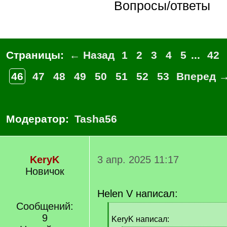
Вопросы/ответы
Страницы:
← Назад
1
2
3
4
5
...
42
46
47
48
49
50
51
52
53
Вперед 
Модератор:
Tasha56
KeryK
3 апр. 2025 11:17
Новичок
Helen V написал:
Сообщений:
[
9
q
KeryK написал: