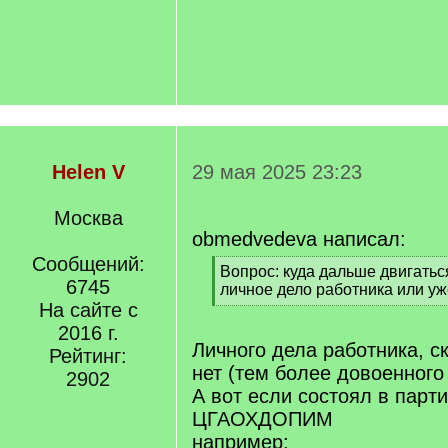
Helen V
29 мая 2025 23:23
Москва
obmedvedeva написал:
Сообщений:
[
Вопрос: куда дальше двигатьс
6745
q
личное дело работника или уже
]
На сайте с
[
/
2016 г.
q
Личного дела работника, ск
Рейтинг:
]
нет (тем более довоенного
2902
А вот если состоял в парти
ЦГАОХДОПИМ
например: