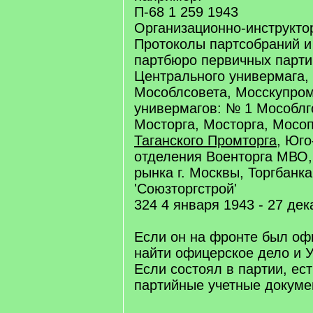
П-68 1 259 1943
Организационно-инструкто
Протоколы партсобраний и
партбюро первичных парти
Центрального универмага,
Мособлсовета, Мосскупром
универмагов: № 1 Мособлг
Мосторга, Мосторга, Мосо
Таганского Промторга
, Юго
отделения Военторга МВО,
рынка г. Москвы, Торгбанка
'Союзторгстрой'
324 4 января 1943 - 27 де
Если он на фронте был оф
найти офицерское дело и 
Если состоял в партии, ес
партийные учетные докуме