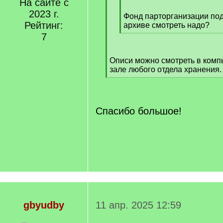
]
На сайте с
[
2023 г.
q
Фонд парторганизации под
Рейтинг:
]
архиве смотреть надо?
[
7
/
q
Описи можно смотреть в комп
]
зале любого отдела хранения
[
/
q
]
Спасибо большое!
gbyudby
11 апр. 2025 12:59