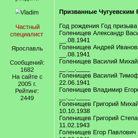
Призванные Чугуевским 
Год рождения Год призыва
Частный
Голенищев Александр Васи
специалист
__.08.1941
Голенищев Андрей Иванови
Ярославль
__.08.1941
Голенищев Василий Михайл
Сообщений:
__.__.____
1682
Голенищев Василий Тимоф
На сайте с
22.06.1941
2005 г.
Голенищев Владимир Егоро
Рейтинг:
__.__.____
2449
Голенищев Григорий Михай
10.10.1938
Голенищев Григорий Степа
11.02.1943
Голенищев Егор Павлович 