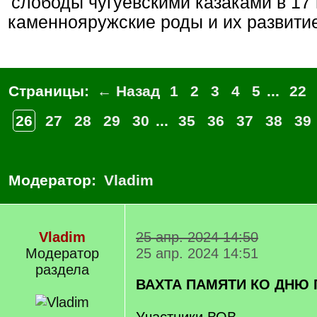
слободы чугуевскими казаками в 17 
каменнояружские роды и их развити
Страницы:
← Назад
1
2
3
4
5
...
22
26
27
28
29
30
...
35
36
37
38
39
Модератор:
Vladim
Vladim
25 апр. 2024 14:50
Модератор
25 апр. 2024 14:51
раздела
ВАХТА ПАМЯТИ КО ДНЮ