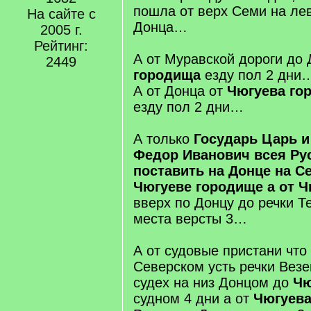
пошла от верх Семи на ле
На сайте с
Донца…
2005 г.
Рейтинг:
А от Муравской дороги до
2449
городища
езду пол 2 дни
А от Донца от
Чюгуева го
езду пол 2 дни…
А только
Государь Царь и
Федор Иванович всея Ру
поставить на Донце на С
Чюгуеве городище а от 
вверх по Донцу до речки Те
места версты 3…
А от судовые пристани что
Северском усть речки Везе
судех на низ Донцом до
Чю
судном 4 дни а от
Чюгуева