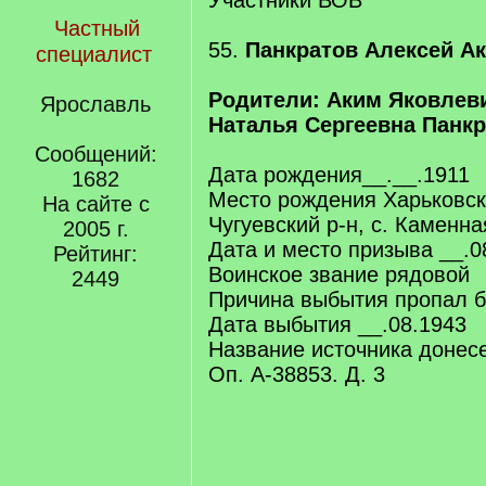
Участники ВОВ
Частный
55.
Панкратов Алексей А
специалист
Родители: Аким Яковлеви
Ярославль
Наталья Сергеевна Панк
Сообщений:
Дата рождения__.__.1911
1682
Место рождения Харьковск
На сайте с
Чугуевский р-н, с. Каменна
2005 г.
Дата и место призыва __.0
Рейтинг:
Воинское звание рядовой
2449
Причина выбытия пропал б
Дата выбытия __.08.1943
Название источника донес
Оп. А-38853. Д. 3