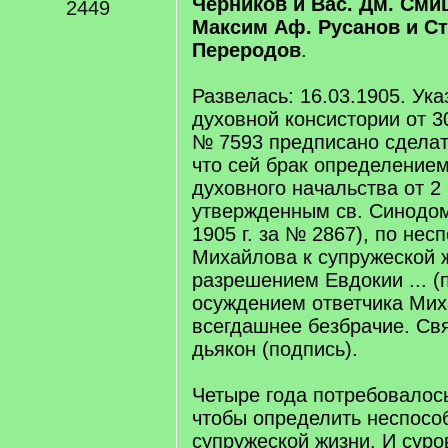
Черников и Вас. Дм. Сми
2449
Максим Аф. Русанов и С
Переродов
.
Развелась: 16.03.1905. Ука
духовной консистории от 30
№ 7593 предписано сделать
что сей брак определением
духовного начальства от 2 -
утвержденным св. Синодом 
1905 г. за № 2867), по нес
Михайлова к супружеской ж
разрешением Евдокии ... (
осуждением ответчика Мих
всегдашнее безбрачие. Св
дьякон (подпись).
Четыре года потребовалось
чтобы определить неспосо
супружеской жизни. И суро