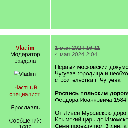
Vladim
1 мая 2024 16:11
Модератор
4 мая 2024 2:04
раздела
Первый московский докуме
Чугуева городища и необх
строительства г. Чугуева
Частный
Роспись польским дорог
специалист
Феодора Иоанновича 1584 –
Ярославль
От Ливен Муравскою дорог
Крымский царь до Изюмско
Сообщений:
Семи проезду пол 3 дни, а
1682