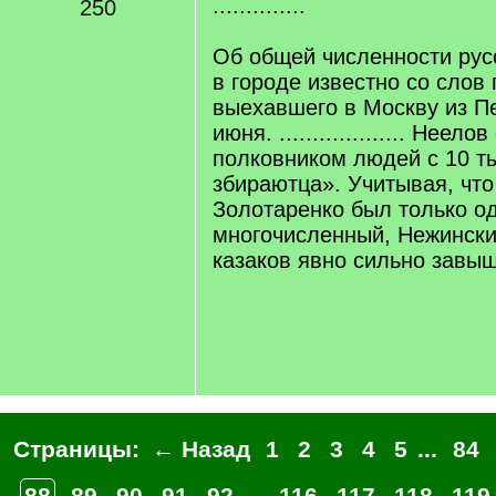
..............
250
Об общей численности рус
в городе известно со слов
выехавшего в Москву из П
июня. ................... Неел
полковником людей с 10 ты
збираютца». Учитывая, чт
Золотаренко был только од
многочисленный, Нежинский
казаков явно сильно завы
Страницы:
← Назад
1
2
3
4
5
...
84
88
89
90
91
92
...
116
117
118
119