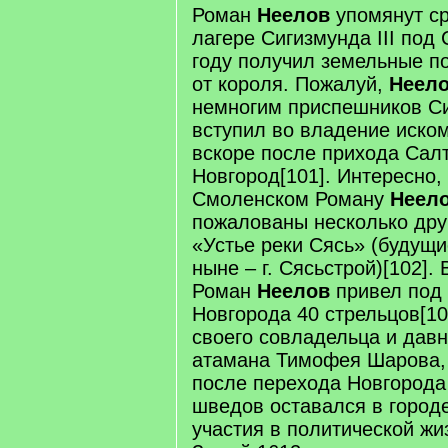
Роман
Неелов
упомянут ср
лагере Сигизмунда III под
году получил земельные п
от короля. Пожалуй,
Неел
немногим приспешников Си
вступил во владение иск
вскоре после прихода Сал
Новгород[101]. Интересно,
Смоленском Роману
Неел
пожалованы несколько дру
«Устье реки Сясь» (будущи
ныне – г. Сясьстрой)[102]. 
Роман
Неелов
привел под 
Новгорода 40 стрельцов[10
своего совладельца и давн
атамана Тимофея Шарова
после перехода Новгорода
шведов оставался в городе
участия в политической жи