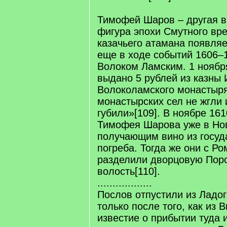
Тимофей Шаров – другая 
фигура эпохи Смутного вре
казачьего атамана появляе
еще в ходе событий 1606–1
Волоком Ламским. 1 ноября
выдано 5 рублей из казны
Волоколамского монастыря,
монастырских сел не жгли 
губили»[109]. В ноябре 161
Тимофея Шарова уже в Но
получающим вино из госуд
погреба. Тогда же они с Р
разделили дворцовую Пор
волость[110].
..................
Послов отпустили из Ладог
только после того, как из
известие о прибытии туда 