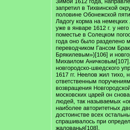
Зимой 1612 года, направле
запретил в Тихвинской окр
половине Обонежской пяти
Ладогу корма на немецких 
уже в январе 1612 г. у нег
поместье в Солецком погос
года оно было разделено 
переводчиком Гансом Бра
Брякилевым»)[106] и новг
Михаилом Аничковым[107].
новгородско-шведского уп
1617 гг. Неелов жил тихо, 
ответственным поручениям
возвращения Новгородской
московских царей он снов
людей, так называемых «о
наиболее авторитетных дво
достоинстве всех остальн
спрашивалось при опреде
жалованья[108].