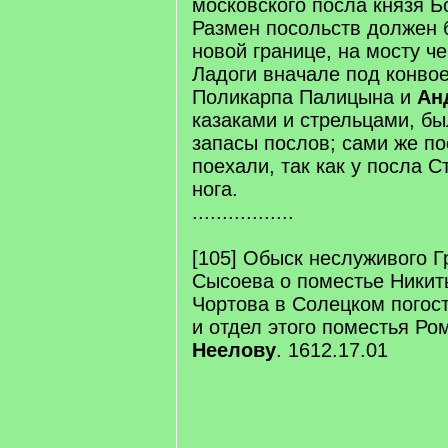
московского посла князя Б
Размен посольств должен 
новой границе, на мосту че
Ладоги вначале под конво
Поликарпа Палицына и
Ан
казаками и стрельцами, б
запасы послов; сами же по
поехали, так как у посла 
нога.
.................
[105] Обыск неслуживого Г
Сысоева о поместье Ники
Чортова в Солецком погос
и отдел этого поместья Ро
Неелову
. 1612.17.01