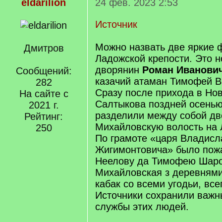
eldarilion
24 фев. 2023 2:53
Источник
Можно назвать две яркие 
Дмитров
Ладожской крепости. Это н
дворянин
Роман Иванови
Сообщений:
казачий атаман Тимофей В
282
Сразу после прихода в Но
На сайте с
Салтыкова поздней осенью
2021 г.
разделили между собой д
Рейтинг:
Михайловскую волость на 
250
По грамоте «царя Владисл
Жигимонтовича» было пож
Неелову да Тимофею Шаро
Михайловская з деревнями
кабак со всеми угодьи, всег
Источники сохранили важн
службы этих людей.