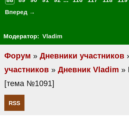
Вперед →
Модератор:
Vladim
Форум
»
Дневники участников
участников
»
Дневник Vladim
» 
[тема №1091]
RSS