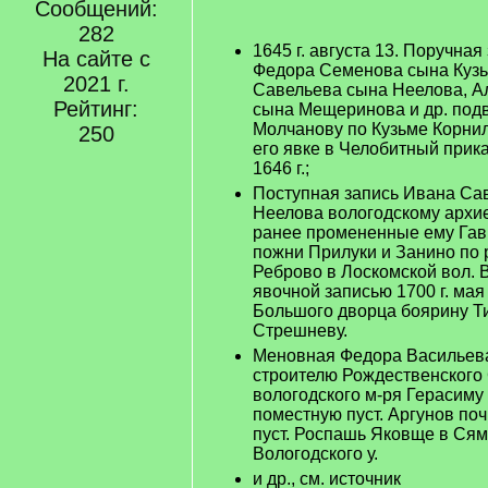
Сообщений:
282
1645 г. августа 13. Поручная
На сайте с
Федора Семенова сына Кузь
2021 г.
Савельева сына Неелова, А
Рейтинг:
сына Мещеринова и др. под
Молчанову по Кузьме Корнил
250
его явке в Челобитный прика
1646 г.;
Поступная запись Ивана Са
Неелова вологодскому архи
ранее промененные ему Га
пожни Прилуки и Занино по р
Реброво в Лоскомской вол. Во
явочной записью 1700 г. мая
Большого дворца боярину Т
Стрешневу.
Меновная Федора Васильев
строителю Рождественского
вологодского м-ря Герасиму
поместную пуст. Аргунов по
пуст. Роспашь Яковще в Сям
Вологодского у.
и др., см. источник