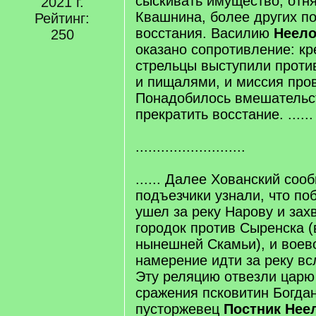
сыскивать имущество, отн
2021 г.
Квашнина, более других п
Рейтинг:
восстания. Василию
Неел
250
оказано сопротивление: кр
стрельцы выступили против
и пищалями, и миссия про
Понадобилось вмешательс
прекратить восстание. ......
..........................
...... Далее Хованский соо
подъезчики узнали, что по
ушел за реку Нарову и зах
городок против Сыренска (
нынешней Скамьи), и воев
намерение идти за реку вс
Эту реляцию отвезли царю
сражения псковитин Богда
пусторжевец
Постник
Нее