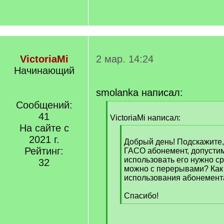
VictoriaMi
2 мар. 14:24
Начинающий
smolanka написал:
Сообщений:
[
41
q
VictoriaMi написал:
]
На сайте с
[
2021 г.
q
Добрый день! Подскажите,
Рейтинг:
]
ГАСО абонемент, допустим,
использовать его нужно с
32
можно с перерывами? Как 
использования абонемент
Спасибо!
[
/
q