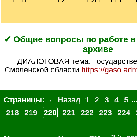
✔ Общие вопросы по работе 
архиве
ДИАЛОГОВАЯ тема. Государственный архив
Смоленской области
https://gaso.ad
Страницы:
← Назад
1
2
3
4
5
..
218
219
220
221
222
223
224