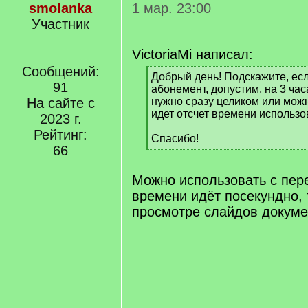
smolanka
1 мар. 23:00
Участник
VictoriaMi написал:
Сообщений:
[
Добрый день! Подскажите, ес
91
q
абонемент, допустим, на 3 час
]
На сайте с
нужно сразу целиком или мож
идет отсчет времени использ
2023 г.
Рейтинг:
Спасибо!
66
[
/
q
Можно использовать с пер
]
времени идёт посекундно, 
просмотре слайдов докуме