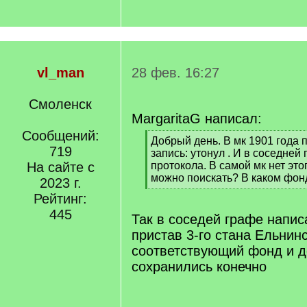
vl_man
28 фев. 16:27
Смоленск
MargaritaG написал:
Сообщений:
[
Добрый день. В мк 1901 года 
719
q
запись: утонул . И в соседне
]
На сайте с
протокола. В самой мк нет это
можно поискать? В каком фон
2023 г.
[
Рейтинг:
/
445
q
Так в соседей графе написа
]
пристав 3-го стана Ельнин
соответствующий фонд и д
сохранились конечно