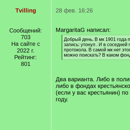
Tvilling
28 фев. 16:26
MargaritaG написал:
Сообщений:
703
[
Добрый день. В мк 1901 года 
На сайте с
q
запись: утонул . И в соседне
]
2022 г.
протокола. В самой мк нет это
можно поискать? В каком фон
Рейтинг:
[
801
/
q
]
Два варианта. Либо в пол
либо в фондах крестьянско
(если у вас крестьянин) по
году.