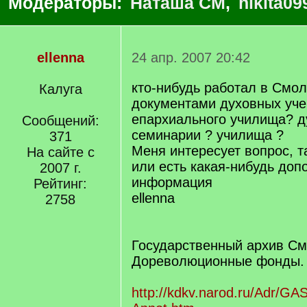
Модераторы:
Наташа СМ
,
nikita09
ellenna
24 апр. 2007 20:42
кто-нибудь работал в Смол
Калуга
документами духовных уче
епархиального училища? д
Сообщений:
семинарии ? училища ?
371
Меня интересует вопрос, т
На сайте с
или есть какая-нибудь доп
2007 г.
информация
Рейтинг:
ellenna
2758
Государственный архив См
Дореволюционные фонды.
http://kdkv.narod.ru/Adr