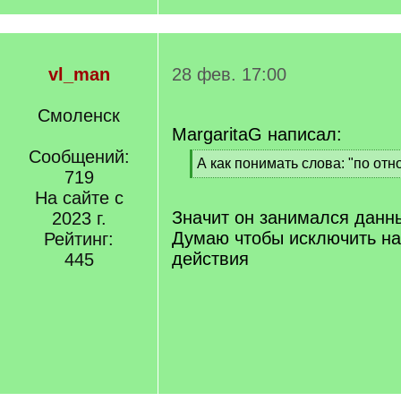
vl_man
28 фев. 17:00
Смоленск
MargaritaG написал:
Сообщений:
[
А как понимать слова: "по отн
719
q
[
]
На сайте с
/
q
Значит он занимался данн
2023 г.
]
Думаю чтобы исключить н
Рейтинг:
действия
445