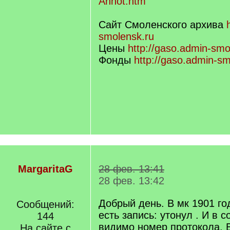
Annot.htm
Сайт Смоленского архива
smolensk.ru
Цены
http://gaso.admin-smol
Фонды
http://gaso.admin-sm
MargaritaG
28 фев. 13:41
28 фев. 13:42
Добрый день. В мк 1901 го
Сообщений:
есть запись: утонул . И в 
144
видимо номер протокола. В
На сайте с