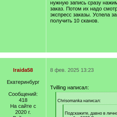
нужную запись сразу нажи
заказ. Потом их надо смотр
экспресс заказы. Успела за
получить 10 сканов.
Iraida58
8 фев. 2025 13:23
Екатеринбург
Tvilling написал:
Сообщений:
[
418
q
Chrisomanka написал:
]
На сайте с
[
2020 г.
q
Подскажите, давно в личн