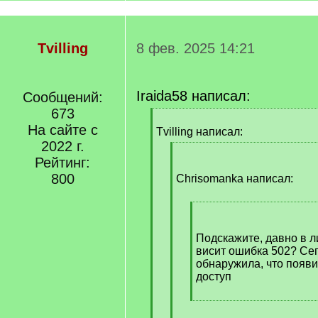
Tvilling
8 фев. 2025 14:21
Iraida58 написал:
Сообщений:
673
[
На сайте с
q
Tvilling написал:
]
2022 г.
[
Рейтинг:
q
800
]
Chrisomanka написал:
[
q
]
Подскажите, давно в л
висит ошибка 502? Сег
обнаружила, что появ
доступ
[
/