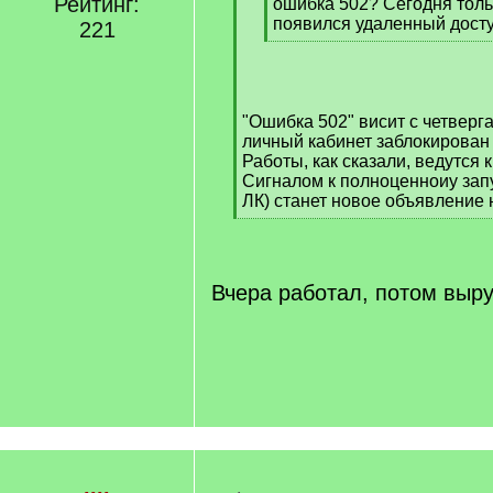
Рейтинг:
]
ошибка 502? Сегодня толь
появился удаленный дост
221
[
/
q
]
"Ошибка 502" висит с четверга
личный кабинет заблокирован 
Работы, как сказали, ведутся 
Сигналом к полноценноиу запу
ЛК) станет новое объявление 
[
/
q
]
Вчера работал, потом выр