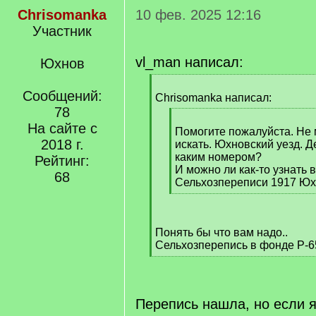
Chrisomanka
10 фев. 2025 12:16
Участник
vl_man написал:
Юхнов
[
Сообщений:
q
Chrisomanka написал:
]
78
[
На сайте с
q
Помогите пожалуйста. Не 
2018 г.
]
искать. Юхновский уезд. Д
каким номером?
Рейтинг:
И можно ли как-то узнать 
68
Сельхозпереписи 1917 Юх
[
/
q
Понять бы что вам надо..
]
Сельхозперепись в фонде Р-6
[
/
q
]
Перепись нашла, но если 