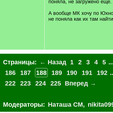
поняла, не загружено еще.
А вообще МК хочу по Юхно
не поняла как их там найти
Страницы:
← Назад
1
2
3
4
5
..
186
187
188
189
190
191
192
.
222
223
224
225
Вперед →
Модераторы:
Наташа СМ
,
nikita09