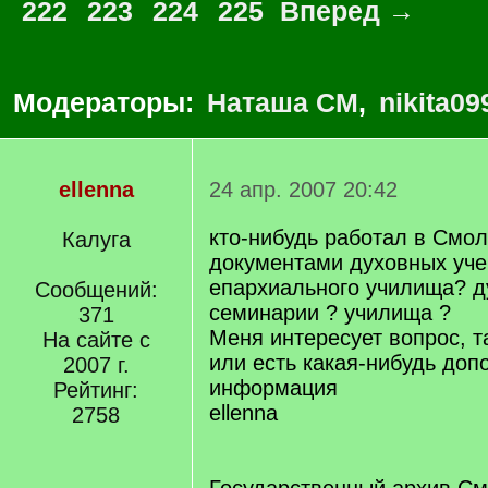
222
223
224
225
Вперед →
Модераторы:
Наташа СМ
,
nikita09
ellenna
24 апр. 2007 20:42
кто-нибудь работал в Смол
Калуга
документами духовных уче
епархиального училища? д
Сообщений:
семинарии ? училища ?
371
Меня интересует вопрос, т
На сайте с
или есть какая-нибудь доп
2007 г.
информация
Рейтинг:
ellenna
2758