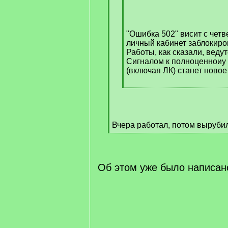
q
]
"Ошибка 502" висит с четв
личный кабинет заблокиро
Работы, как сказали, ведут
Сигналом к полноценноиу 
(включая ЛК) станет новое
[
/
q
]
Вчера работал, потом выруби
[
/
q
]
Об этом уже было написан