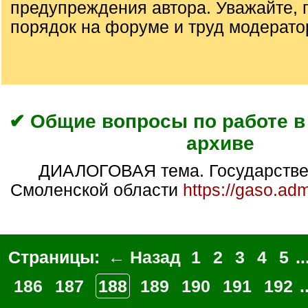
предупреждения автора. Уважайте, 
порядок на форуме и труд модерато
✔ Общие вопросы по работе 
архиве
ДИАЛОГОВАЯ тема. Государственный архив
Смоленской области
https://gaso.ad
Страницы:
← Назад
1
2
3
4
5
..
186
187
188
189
190
191
192
.