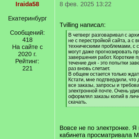
Iraida58
8 фев. 2025 13:22
Екатеринбург
Tvilling написал:
Сообщений:
[
В четверг разговаривал с арх
418
q
не с перестройкой сайта, а с 
]
На сайте с
техническими проблемами, с 
могут даже прогнозировать п
2020 г.
завершения работ. Короткие п
Рейтинг:
течение дня - это попытки зав
221
раз вновь слетает.
В общем остается только ждат
Кстати, мне подтвердили, что
все заказы, запросы и требова
электронной почте. Очень удив
оформлял заказы копий в личн
скачать.
[
/
q
]
Вовсе не по электронке. Я 
кабинета просматривала М