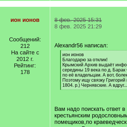
ион ионов
8 фев. 2025 15:31
8 фев. 2025 21:29
Сообщений:
Alexandr56 написал:
212
На сайте с
[
ион ионов
2012 г.
q
Благодарю за отклик!
]
Рейтинг:
Крымский Архив выдаёт инфо
середины 19 века по д. Барак
178
по её владельцам. А вот, боле
Поэтому ищу связку Григорий 
1804. р.) Чернявские. А вдруг..
[
/
q
]
Вам надо поискать ответ в
крестьянским родословны
помещиков,по краеведчес