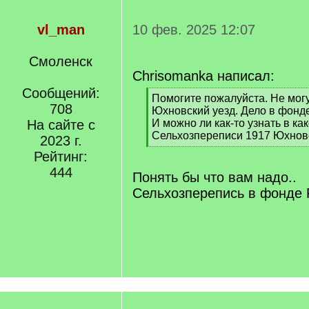
vl_man
10 фев. 2025 12:07
Смоленск
Chrisomanka написал:
Сообщений:
[
Помогите пожалуйста. Не могу 
708
q
Юхновский уезд. Дело в фонд
]
На сайте с
И можно ли как-то узнать в ка
Сельхозпереписи 1917 Юхнов
2023 г.
[
Рейтинг:
/
444
q
Понять бы что вам надо..
]
Сельхозперепись в фонде 